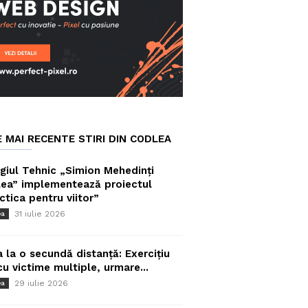
E MAI RECENTE STIRI DIN CODLEA
giul Tehnic „Simion Mehedinți
ea” implementează proiectul
ctica pentru viitor”
31 iulie 2026
ea
a la o secundă distanță: Exercițiu
cu victime multiple, urmare...
29 iulie 2026
ea