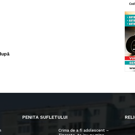
după
PENITA SUFLETULUI
RELI
n
Crima de a fi adolescent –