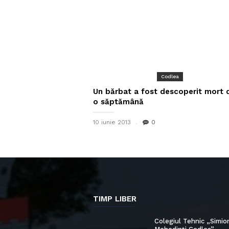
Codlea
Un bărbat a fost descoperit mort 
o săptămână
10 iunie 2013
0
TIMP LIBER
Colegiul Tehnic „Simio