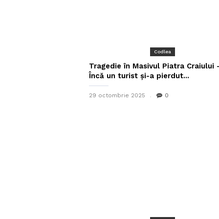
Codlea
Tragedie în Masivul Piatra Craiului 
Încă un turist și-a pierdut...
29 octombrie 2025
0