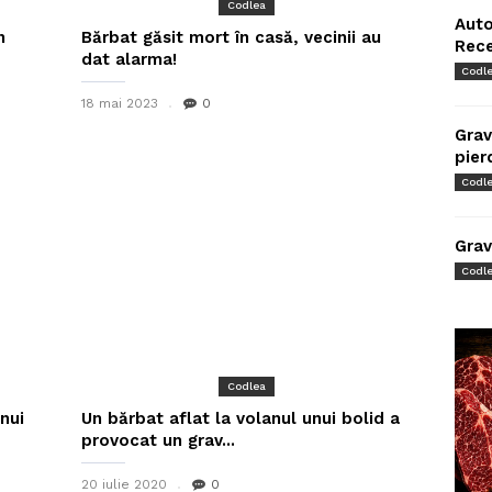
Codlea
Auto
n
Bărbat găsit mort în casă, vecinii au
Rec
dat alarma!
Codl
18 mai 2023
0
Grav
pier
Codl
Grav
Codl
Codlea
nui
Un bărbat aflat la volanul unui bolid a
provocat un grav...
20 iulie 2020
0