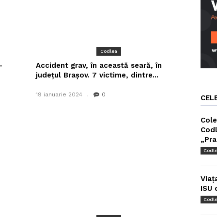
Codlea
–
Accident grav, în această seară, în
județul Brașov. 7 victime, dintre...
19 ianuarie 2024
0
CEL
Cole
Codl
„Pra
Codl
Viaț
ISU 
Codl