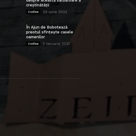
despre această sărbătoare a
creștinătății
29 iunie 2022
Codlea
În Ajun de Bobotează
preotul sfințește casele
oamenilor
5 ianuarie 2021
Codlea
E