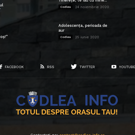
Tinerețe, te iau cu mine...
ul
24 noiembrie 2020
Codlea
”
Adolescența, perioada de
aur
oș!”
25 iunie 2020
Codlea
FACEBOOK
RSS
TWITTER
YOUTUB