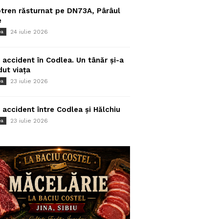
tren răsturnat pe DN73A, Pârâul
e
24 iulie 2026
ea
 accident în Codlea. Un tânăr și-a
dut viața
23 iulie 2026
ea
 accident între Codlea și Hălchiu
23 iulie 2026
ea