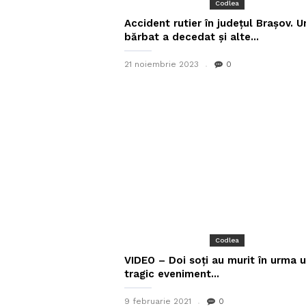
Codlea
Accident rutier în județul Brașov. U
bărbat a decedat și alte...
21 noiembrie 2023
0
Codlea
VIDEO – Doi soți au murit în urma u
tragic eveniment...
9 februarie 2021
0