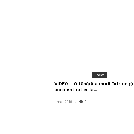
Codlea
VIDEO – O tânără a murit într-un gr
accident rutier la...
1 mai 2019
0