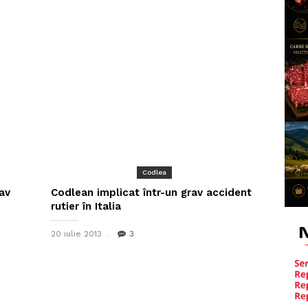
Codlea
av
Codlean implicat într-un grav accident
rutier în Italia
20 iulie 2013
3