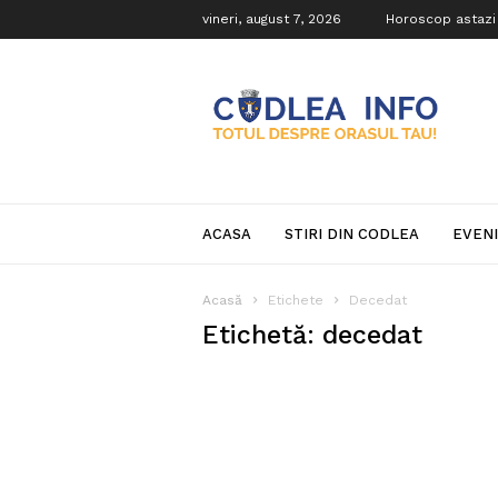
vineri, august 7, 2026
Horoscop astazi
Codlea
Info
ACASA
STIRI DIN CODLEA
EVEN
Acasă
Etichete
Decedat
Etichetă: decedat