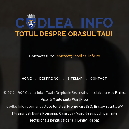
Contactați-ne:
contact@codlea-info.ro
HOME
DESPRE NOI
SITEMAP
CONTACT
© 2010 - 2026 Codlea Info - Toate Drepturile Rezervate. In colaborare cu
Perfect
Pixel
&
Mentenanta WordPress
Codlea Info recomanda
Advertoriale si Promovare SEO
,
Brasov Events
,
WP
Plugins
,
Sali Nunta Romania
,
Casa Edy - Viseu de sus
,
Echipamente
profesionale pentru saloane
si
Lenjerii de pat