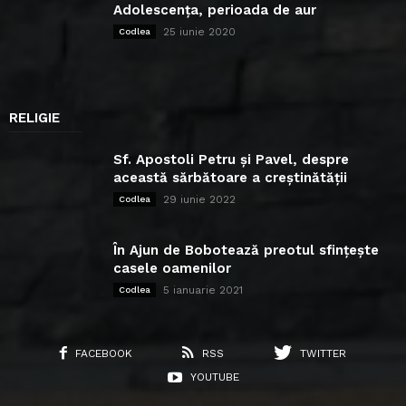
Adolescența, perioada de aur
25 iunie 2020
Codlea
RELIGIE
Sf. Apostoli Petru și Pavel, despre
această sărbătoare a creștinătății
29 iunie 2022
Codlea
În Ajun de Bobotează preotul sfințește
casele oamenilor
5 ianuarie 2021
Codlea
FACEBOOK
RSS
TWITTER
YOUTUBE