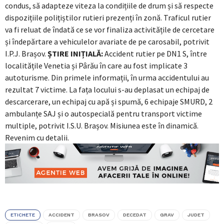
condus, să adapteze viteza la condițiile de drum și să respecte
dispozițiile polițiștilor rutieri prezenți în zonă. Traficul rutier
va fi reluat de îndată ce se vor finaliza activitățile de cercetare
și îndepărtare a vehiculelor avariate de pe carosabil, potrivit
I.P.J. Brașov.
ȘTIRE INIȚIALĂ:
Accident rutier pe DN1 S, între
localitățile Venetia și Pârău în care au fost implicate 3
autoturisme. Din primele informații, în urma accidentului au
rezultat 7 victime. La fața locului s-au deplasat un echipaj de
descarcerare, un echipaj cu apă și spumă, 6 echipaje SMURD, 2
ambulanțe SAJ și o autospecială pentru transport victime
multiple, potrivit I.S.U. Brașov. Misiunea este în dinamică.
Revenim cu detalii.
ETICHETE
ACCIDENT
BRASOV
DECEDAT
GRAV
JUDET