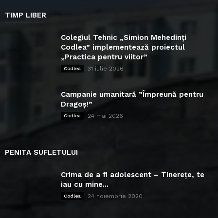
TIMP LIBER
Colegiul Tehnic „Simion Mehedinți
Codlea” implementează proiectul
„Practica pentru viitor”
31 iulie 2026
Codlea
Campanie umanitară ”Împreună pentru
Dragoș!”
24 mai 2026
Codlea
PENITA SUFLETULUI
Crima de a fi adolescent – Tinerețe, te
iau cu mine...
24 noiembrie 2020
Codlea