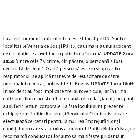
La acest moment traficul rutier este blocat pe DN1S între
localitățile Veneția de Jos și Părău, ca urmare a unui accident
de circulație ce a avut loc cu puțin timp în urmă.
UPDATE 2 ora
18:59
Dintre cele 7 victime, din păcate, o persoană a fost
declarată decedată. O altă persoană este în stop cardio-
respirator și i se aplică manevre de resuscitare de către
personalul medical, potrivit I.S.U. Brașov.
UPDATE 1 ora 18:49
În accident au fost implicate trei autovehicule, iar în urma
coliziunii dintre acestea 1 persoană a decedat, iar alți ocupanți
au suferit leziuni corporale. La fața locului sunt prezente
echipaje ale Poliției Rutiere și Serviciului Criminalistic care
efectuează cercetări pentru lămurirea împrejurărilor și
condițiilor în care s-a produs accidentul. Poliția Rutieră Brașov
recomandă conducătorilor auto să manifeste prudență în