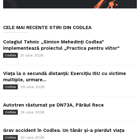
CELE MAI RECENTE STIRI DIN CODLEA
Colegiul Tehnic „Simion Mehedinți Codlea”
implementează proiectul „Practica pentru viitor”
31 iulie 2026
Codlea
Viața la o secundă distanță: Exercițiu ISU cu victime
multiple, urmare...
29 iulie 2026
Codlea
Autotren răsturnat pe DN73A, Pârâul Rece
24 iulie 2026
Codlea
Grav accident în Codlea. Un tânăr și-a pierdut viața
23 iulie 2026
Codlea