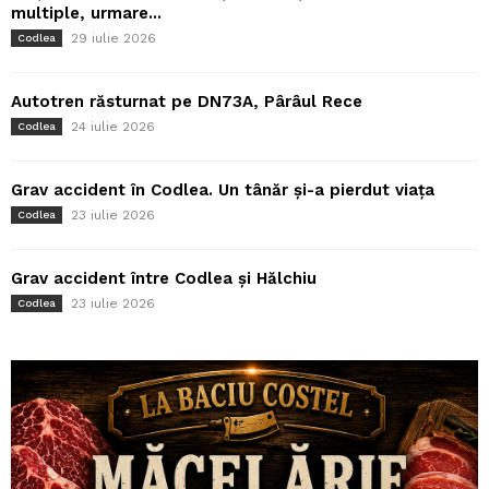
multiple, urmare...
29 iulie 2026
Codlea
Autotren răsturnat pe DN73A, Pârâul Rece
24 iulie 2026
Codlea
Grav accident în Codlea. Un tânăr și-a pierdut viața
23 iulie 2026
Codlea
Grav accident între Codlea și Hălchiu
23 iulie 2026
Codlea