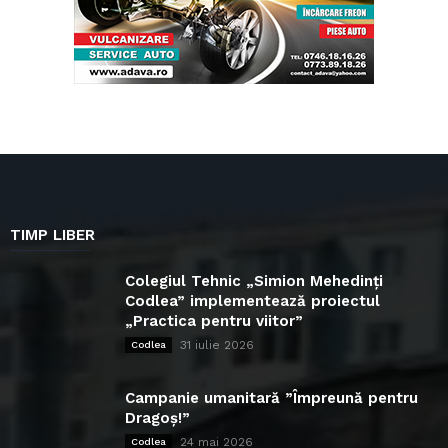
TIMP LIBER
Colegiul Tehnic „Simion Mehedinți
Codlea” implementează proiectul
„Practica pentru viitor”
31 iulie 2026
Codlea
Campanie umanitară ”Împreună pentru
Dragoș!”
24 mai 2026
Codlea