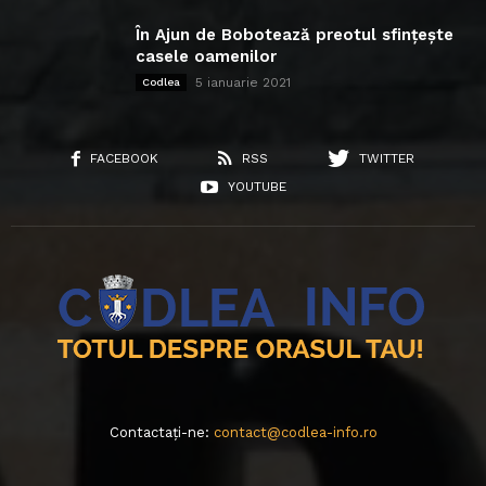
În Ajun de Bobotează preotul sfințește
casele oamenilor
5 ianuarie 2021
Codlea
FACEBOOK
RSS
TWITTER
YOUTUBE
Contactați-ne:
contact@codlea-info.ro