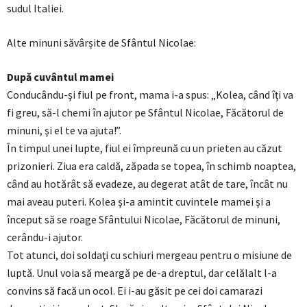
sudul Italiei.
Alte minuni săvârșite de Sfântul Nicolae:
După cuvântul mamei
Conducându-şi fiul pe front, mama i-a spus: „Kolea, când îţi va
fi greu, să-l chemi în ajutor pe Sfântul Nicolae, Făcătorul de
minuni, şi el te va ajuta!”.
În timpul unei lupte, fiul ei împreună cu un prieten au căzut
prizonieri. Ziua era caldă, zăpada se topea, în schimb noaptea,
când au hotărât să evadeze, au degerat atât de tare, încât nu
mai aveau puteri. Kolea şi-a amintit cuvintele mamei şi a
început să se roage Sfântului Nicolae, Făcătorul de minuni,
cerându-i ajutor.
Tot atunci, doi soldaţi cu schiuri mergeau pentru o misiune de
luptă. Unul voia să meargă pe de-a dreptul, dar celălalt l-a
convins să facă un ocol. Ei i-au găsit pe cei doi camarazi