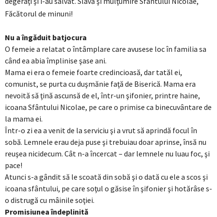
degeraţi şi i-au salvat. Slavă şi mulţumire Sfântului Nicolae,
Făcătorul de minuni!
Nu a îngăduit batjocura
O femeie a relatat o întâmplare care avusese loc în familia sa
când ea abia împlinise şase ani.
Mama ei era o femeie foarte credincioasă, dar tatăl ei,
comunist, se purta cu duşmănie faţă de Biserică. Mama era
nevoită să ţină ascunsă de el, într-un şifonier, printre haine,
icoana Sfântului Nicolae, pe care o primise ca binecuvântare de
la mama ei.
Într-o zi ea a venit de la serviciu şi a vrut să aprindă focul în
sobă. Lemnele erau deja puse şi trebuiau doar aprinse, însă nu
reuşea nicidecum. Cât n-a încercat – dar lemnele nu luau foc, şi
pace!
Atunci s-a gândit să le scoată din sobă şi o dată cu ele a scos şi
icoana sfântului, pe care soţul o găsise în şifonier şi hotărâse s-
o distrugă cu mâinile soţiei.
Promisiunea îndeplinită