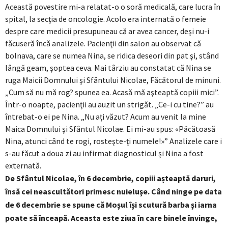
Această povestire mi-a relatat-o o soră medicală, care lucra în
spital, la secţia de oncologie. Acolo era internată o femeie
despre care medicii presupuneau că ar avea cancer, deşi nu-i
făcuseră încă analizele. Pacienţii din salon au observat că
bolnava, care se numea Nina, se ridica deseori din pat şi, stând
lângă geam, şoptea ceva. Mai târziu au constatat că Nina se
ruga Maicii Domnului şi Sfântului Nicolae, Făcătorul de minuni.
„Cum să nu mă rog? spunea ea. Acasă mă aşteaptă copiii mici”.
Într-o noapte, pacienţii au auzit un strigăt. „Ce-i cu tine?” au
întrebat-o ei pe Nina. „Nu aţi văzut? Acum au venit la mine
Maica Domnului şi Sfântul Nicolae. Ei mi-au spus: «Păcătoasă
Nina, atunci când te rogi, rosteşte-ţi numele!»” Analizele care i
s-au făcut a doua zi au infirmat diagnosticul şi Nina a fost
externată.
De Sfântul Nicolae, în 6 decembrie, copiii așteaptă daruri,
însă cei neascultători primesc nuieluşe. Când ninge pe data
de 6 decembrie se spune că Moşul îşi scutură barba şi iarna
poate să înceapă. Aceasta este ziua în care binele învinge,