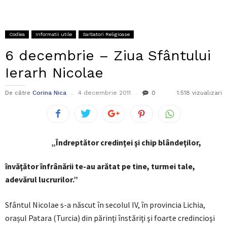
Codlea
Informatii utile
Sarbatori Religioase
6 decembrie – Ziua Sfântului
Ierarh Nicolae
De către
Corina Nica
4 decembrie 2011
0
1.518 vizualizari
„Îndreptător credinţei şi chip blândeţilor,
învăţător înfrânării te-au arătat pe tine, turmei tale,
adevărul lucrurilor.”
Sfântul Nicolae s-a născut în secolul IV, în provincia Lichia,
orașul Patara (Turcia) din părinţi înstăriţi şi foarte credincioşi