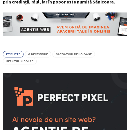
prin credinţă, răul, iar în popor este numită Sânicoara.
ETICHETE
6 DECEMBRIE
SARBATORI RELIGIOASE
SFANTUL NICOLAE