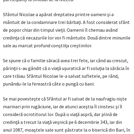
Sfântul Nicolae a apărat dreptatea printre oameni şi a
mântuit de la condamnare trei bărbaţi. A fost considerat sfânt
de popor chiar din timpul vieţii. Oamenii îl chemau având
credinţa că necazurile lor vor fi mântuite. Două dintre minunile
sale au marcat profund conştiiţa creştinilor.
Se spune că o familie săracă avea trei fete, iar când au crescut,
părinţii s-au gândit că o viaţă ușuratică ar fi soluţia la sărăcia în
care trăiau. Sfântul Nicolae le-a salvat sufletele, pe rând,
punându-le la fereastră câte o pungă cu bani.
Se mai povesteşte că Sfântul ar fi salvat de la naufragiu niște
marinari prin rugăciune, iar de atunci aceştia îl cinstesc şi îl
consideră ocrotitorul lor. După o viaţă aspră, dar plină de
credinţă a trecut la viaţă veşnică pe 6 decembrie 343, iar din
anul 1087, moaştele sale sunt păstrate la o biserică din Bari, în