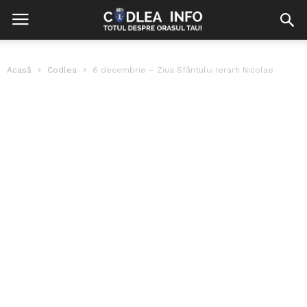
Acasă
Codlea
6 decembrie – Ziua Sfântului Ierarh Nicolae