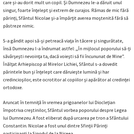
care și-au dorit mult un copil. Şi Dumnezeu le-a dăruit unul
singur, foarte înţelept şi extrem de curajos. Rămas de mic fără
părinți, Sfântul Nicolae şi-a împărţit averea moştenită fără să
păstreze nimic.
S-a gândit apoi să-şi petreacă viaţa în tăcere şi singurătate,
însă Dumnezeu l-a îndrumat astfel: ,,În mijlocul poporului să-ţi
săvârşeşti nevoinţa ta, dacă voieşti să fii încununat de Mine”.
Înălţat Arhiepiscop al Mirelor Lichiei, Sfântul s-a dovedit
părintele bun şi înţelept care dăruieşte lumină şi har
credincioşilor, este ocrotitor al copiilor şi apărător al credinţei
ortodoxe.
Aruncat în temniţă în vremea prigoanelor lui Diocleţian
împotriva creştinilor, Sfântul vorbea poporului despre Legea
lui Dumnezeu. A fost eliberat după urcarea pe tron a Sfântului
Constantin. Nicolae a fost unul dintre Sfinţii Părinţi
participanţi la Sinodul de la Niceea.