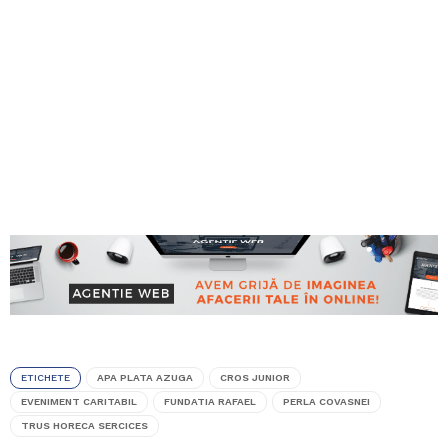
ETICHETE
APA PLATA AZUGA
CROS JUNIOR
EVENIMENT CARITABIL
FUNDATIA RAFAEL
PERLA COVASNEI
TRUS HORECA SERCICES