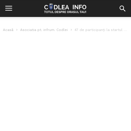
Acasă
Asociatia pt. infrum. Codlei
47 de participanți la startul Junior Cros