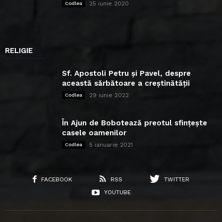
25 iunie 2020
Codlea
RELIGIE
Sf. Apostoli Petru și Pavel, despre
această sărbătoare a creștinătății
29 iunie 2022
Codlea
În Ajun de Bobotează preotul sfințește
casele oamenilor
5 ianuarie 2021
Codlea
FACEBOOK
RSS
TWITTER
YOUTUBE