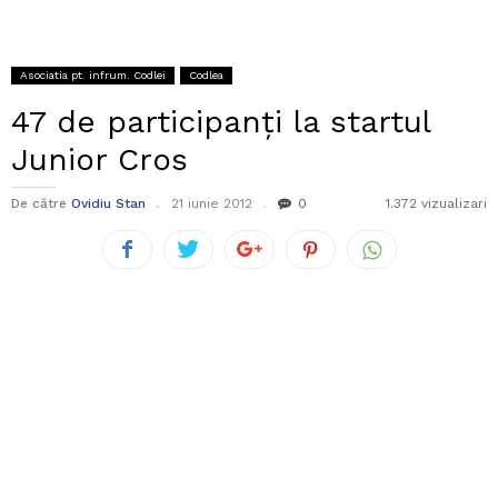
Asociatia pt. infrum. Codlei
Codlea
47 de participanți la startul
Junior Cros
De către
Ovidiu Stan
21 iunie 2012
0
1.372 vizualizari