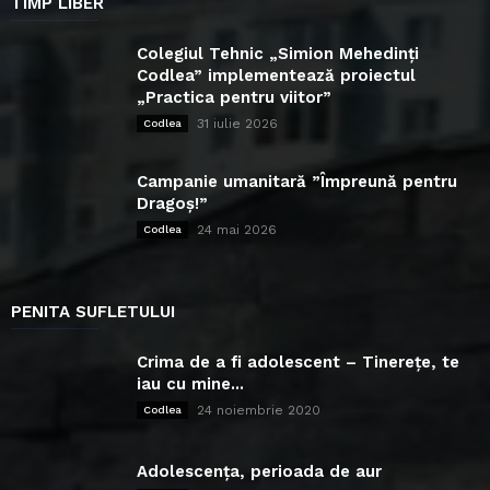
TIMP LIBER
Colegiul Tehnic „Simion Mehedinți
Codlea” implementează proiectul
„Practica pentru viitor”
31 iulie 2026
Codlea
Campanie umanitară ”Împreună pentru
Dragoș!”
24 mai 2026
Codlea
PENITA SUFLETULUI
Crima de a fi adolescent – Tinerețe, te
iau cu mine...
24 noiembrie 2020
Codlea
Adolescența, perioada de aur