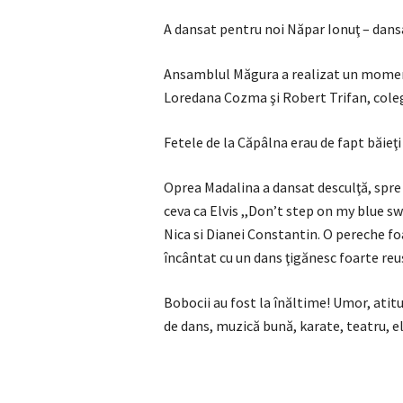
A dansat pentru noi Năpar Ionuţ – dans
Ansamblul Măgura a realizat un moment 
Loredana Cozma şi Robert Trifan, colegi
Fetele de la Căpâlna erau de fapt băieţi 
Oprea Madalina a dansat desculţă, spre
ceva ca Elvis ,,Don’t step on my blue s
Nica si Dianei Constantin. O pereche fo
încântat cu un dans ţigănesc foarte reuş
Bobocii au fost la înăltime! Umor, atitu
de dans, muzică bună, karate, teatru, e