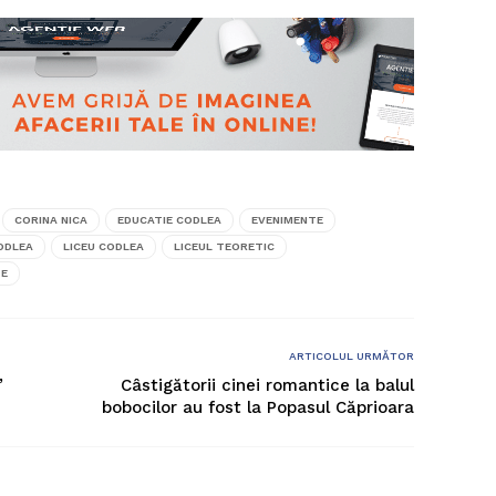
CORINA NICA
EDUCATIE CODLEA
EVENIMENTE
CODLEA
LICEU CODLEA
LICEUL TEORETIC
TE
ARTICOLUL URMĂTOR
”
Câstigătorii cinei romantice la balul
bobocilor au fost la Popasul Căprioara