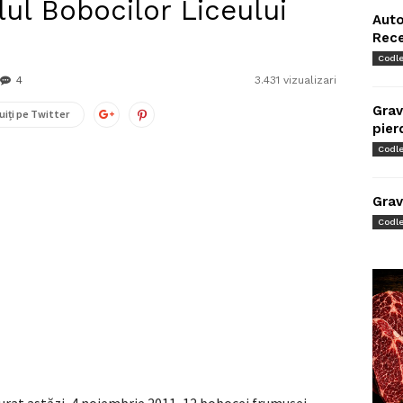
ul Bobocilor Liceului
Auto
Rec
Codl
4
3.431 vizualizari
Grav
uiți pe Twitter
pier
Codl
Grav
Codl
rat astăzi, 4 noiembrie 2011, 12 bobocei frumuşei