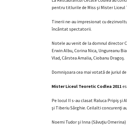
pentru titlurile de Miss şi Mister Liceul
Tinerii ne-au impresionat cu dezinvoltur
încântat spectatorii.
Notele au venit de la domnul director 
Erwin Albu, Corina Nica, Ungureanu Bi
Vlad, Cârstea Amalia, Ciobanu Dragoş.
Domnişoara cea mai votată de juriul de 
Mister Liceul Teoretic Codlea 2011
es
Pe locul II s-au clasat Raluca Pripiş şi 
şi Tiberiu Sârghie. Ceilalti concurenţi 
Noemi Tudor şi Inna (Săvuţiu Omerina) n