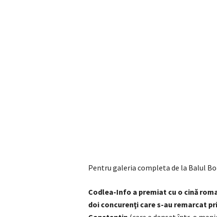
Pentru galeria completa de la Balul B
Codlea-Info a premiat cu o cină rom
doi concurenţi care s-au remarcat pr
Constantin
(care a dansat într-o manie