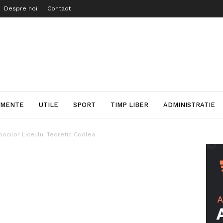
Despre noi
Contact
IMENTE
UTILE
SPORT
TIMP LIBER
ADMINISTRATIE
bocilor Liceului Teoretic Codlea