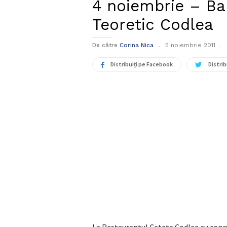
4 noiembrie – Bal
Teoretic Codlea
De către
Corina Nica
5 noiembrie 2011
Distribuiți pe Facebook
Distrib
La Restaurantul Cetate Codlea au concu