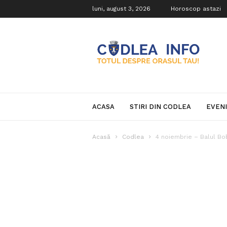
luni, august 3, 2026
Horoscop astazi
Codlea
Info
ACASA
STIRI DIN CODLEA
EVEN
Acasă
Codlea
4 noiembrie – Balul Bo