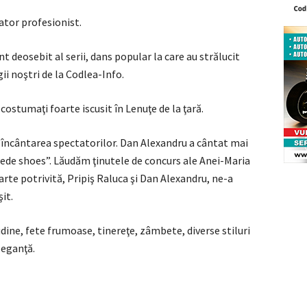
ator profesionist.
deosebit al serii, dans popular la care au strălucit
i noştri de la Codlea-Info.
costumaţi foarte iscusit în Lenuţe de la ţară.
 încântarea spectatorilor. Dan Alexandru a cântat mai
wede shoes”. Lăudăm ţinutele de concurs ale Anei-Maria
arte potrivită, Pripiş Raluca şi Dan Alexandru, ne-a
it.
dine, fete frumoase, tinereţe, zâmbete, diverse stiluri
leganţă.