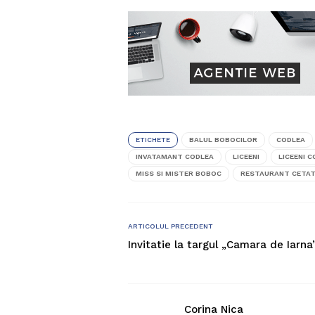
ETICHETE
BALUL BOBOCILOR
CODLEA
INVATAMANT CODLEA
LICEENI
LICEENI 
MISS SI MISTER BOBOC
RESTAURANT CETA
ARTICOLUL PRECEDENT
Invitatie la targul „Camara de Iarna
Corina Nica