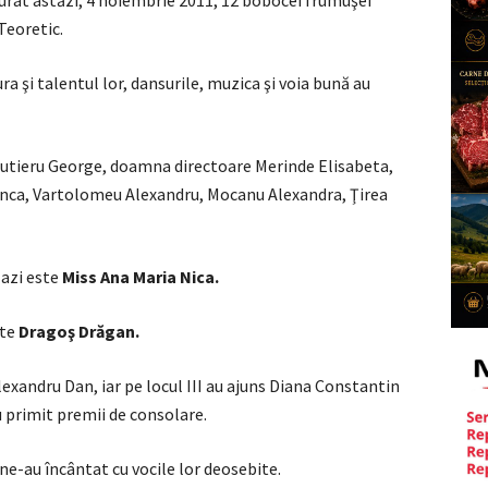
 Teoretic.
a şi talentul lor, dansurile, muzica şi voia bună au
Cutieru George, doamna directoare Merinde Elisabeta,
anca, Vartolomeu Alexandru, Mocanu Alexandra, Ţirea
azi este
Miss Ana Maria Nica.
te
Dragoş Drăgan.
Alexandru Dan, iar pe locul III au ajuns Diana Constantin
au primit premii de consolare.
e-au încântat cu vocile lor deosebite.