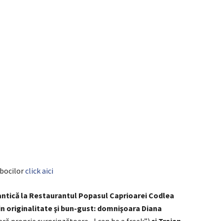
obocilor
click aici
antică la Restaurantul Popasul Caprioarei Codlea
in originalitate şi bun-gust: domnişoara Diana
ră proprie surprinzătoare ,,I can be a freek”)
şi Traian