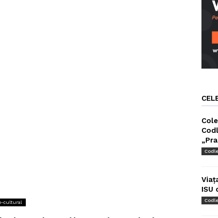
CEL
Cole
Codl
„Pra
Codl
Viaț
ISU 
Codl
o-cultural