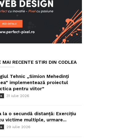
E MAI RECENTE STIRI DIN CODLEA
giul Tehnic „Simion Mehedinți
ea” implementează proiectul
ctica pentru viitor”
31 iulie 2026
ea
a la o secundă distanță: Exercițiu
cu victime multiple, urmare...
29 iulie 2026
ea