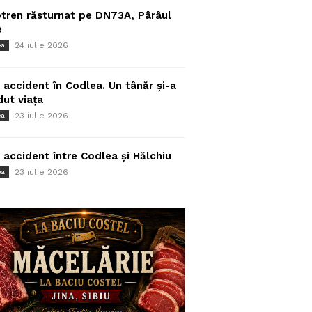
tren răsturnat pe DN73A, Pârâul
e
24 iulie 2026
ea
 accident în Codlea. Un tânăr și-a
dut viața
23 iulie 2026
ea
 accident între Codlea și Hălchiu
23 iulie 2026
ea