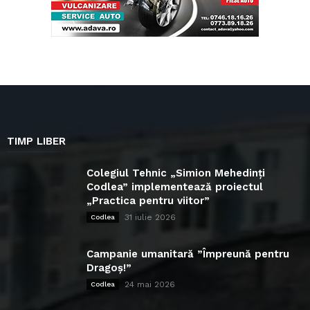
TIMP LIBER
Colegiul Tehnic „Simion Mehedinți
Codlea” implementează proiectul
„Practica pentru viitor”
31 iulie 2026
Codlea
Campanie umanitară ”Împreună pentru
Dragoș!”
24 mai 2026
Codlea