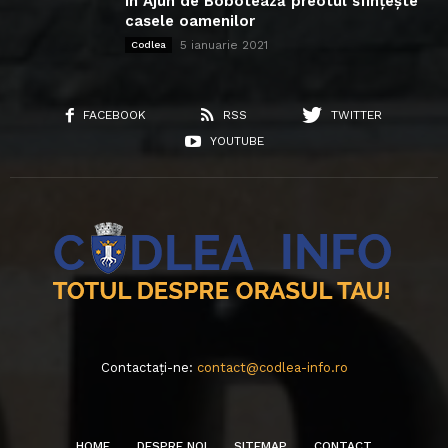
În Ajun de Bobotează preotul sfințește
casele oamenilor
5 ianuarie 2021
Codlea
FACEBOOK
RSS
TWITTER
YOUTUBE
Contactați-ne:
contact@codlea-info.ro
HOME
DESPRE NOI
SITEMAP
CONTACT