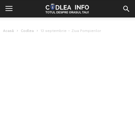
Acasă
Codlea
13 septembrie – Ziua Pompierilor