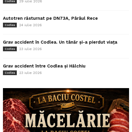
29 iulie 2026
Codlea
Autotren răsturnat pe DN73A, Pârâul Rece
24 iulie 2026
Codlea
Grav accident în Codlea. Un tânăr și-a pierdut viața
23 iulie 2026
Codlea
Grav accident între Codlea și Hălchiu
23 iulie 2026
Codlea