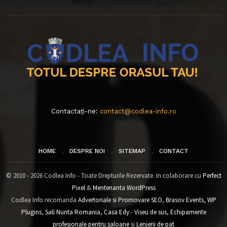
Contactați-ne:
contact@codlea-info.ro
HOME
DESPRE NOI
SITEMAP
CONTACT
© 2010 - 2026 Codlea Info - Toate Drepturile Rezervate. In colaborare cu
Perfect
Pixel
&
Mentenanta WordPress
Codlea Info recomanda
Advertoriale si Promovare SEO
,
Brasov Events
,
WP
Plugins
,
Sali Nunta Romania
,
Casa Edy - Viseu de sus
,
Echipamente
profesionale pentru saloane
si
Lenjerii de pat