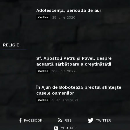
Adolescența, perioada de aur
25 iunie 2020
Codlea
RELIGIE
Sf. Apostoli Petru și Pavel, despre
această sărbătoare a creștinătății
29 iunie 2022
Codlea
În Ajun de Bobotează preotul sfințește
casele oamenilor
5 ianuarie 2021
Codlea
FACEBOOK
RSS
TWITTER
YOUTUBE