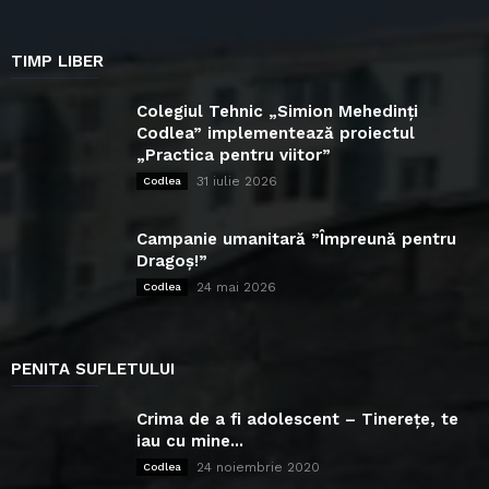
TIMP LIBER
Colegiul Tehnic „Simion Mehedinți
Codlea” implementează proiectul
„Practica pentru viitor”
31 iulie 2026
Codlea
Campanie umanitară ”Împreună pentru
Dragoș!”
24 mai 2026
Codlea
PENITA SUFLETULUI
Crima de a fi adolescent – Tinerețe, te
iau cu mine...
24 noiembrie 2020
Codlea