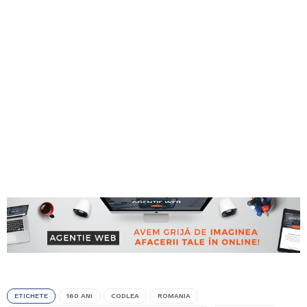
ETICHETE
160 ANI
CODLEA
ROMANIA