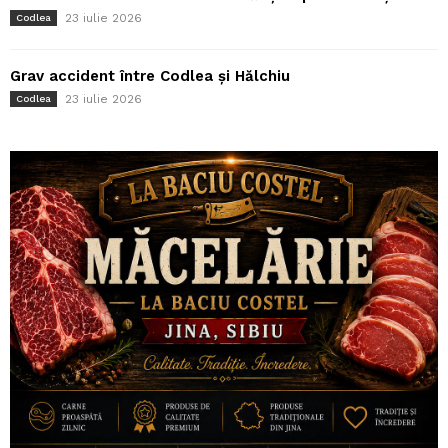
23 iulie 2026
Codlea
Grav accident între Codlea și Hălchiu
23 iulie 2026
Codlea