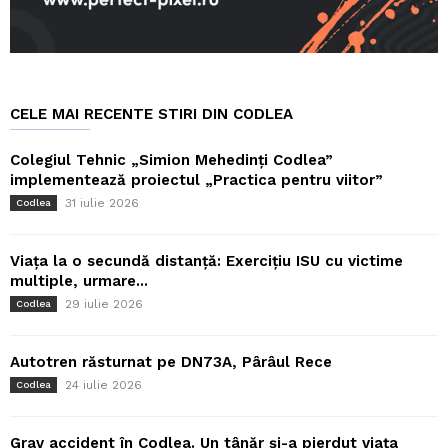
CELE MAI RECENTE STIRI DIN CODLEA
Colegiul Tehnic „Simion Mehedinți Codlea”
implementează proiectul „Practica pentru viitor”
31 iulie 2026
Codlea
Viața la o secundă distanță: Exercițiu ISU cu victime
multiple, urmare...
29 iulie 2026
Codlea
Autotren răsturnat pe DN73A, Pârâul Rece
24 iulie 2026
Codlea
Grav accident în Codlea. Un tânăr și-a pierdut viața