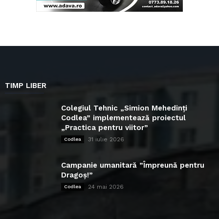
TIMP LIBER
Colegiul Tehnic „Simion Mehedinți
Codlea” implementează proiectul
„Practica pentru viitor”
31 iulie 2026
Codlea
Campanie umanitară ”Împreună pentru
Dragoș!”
24 mai 2026
Codlea