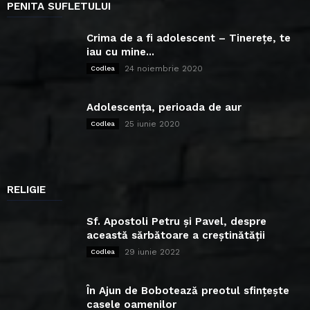
PENITA SUFLETULUI
Crima de a fi adolescent – Tinerețe, te
iau cu mine...
24 noiembrie 2020
Codlea
Adolescența, perioada de aur
25 iunie 2020
Codlea
RELIGIE
Sf. Apostoli Petru și Pavel, despre
această sărbătoare a creștinătății
29 iunie 2022
Codlea
În Ajun de Bobotează preotul sfințește
casele oamenilor