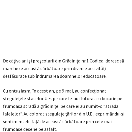
De câţiva ani şi preşcolarii din Grădiniţa nr.1 Codlea, doresc să
marcheze această sărbătoare prin diverse activităţi
desfăşurate sub îndrumarea doamnelor educatoare.
Cu entuziasm, în acest an, pe 9 mai, au confecţionat
steguleţele statelor U.E. pe care le-au fluturat cu bucurie pe
frumoasa stradă a grădiniţei pe care ei au numit-o “strada
lalelelor”. Au colorat steguleţe ţărilor din U.E., exprimându-şi
sentimentele faţă de această sărbătoare prin cele mai
frumoase desene pe asfalt.