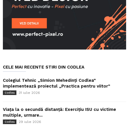
CELE MAI RECENTE STIRI DIN CODLEA
Colegiul Tehnic „Simion Mehedinți Codlea”
implementează proiectul „Practica pentru viitor”
31 iulie 2026
Codlea
Viața la o secundă distanță: Exercițiu ISU cu victime
multiple, urmare...
29 iulie 2026
Codlea