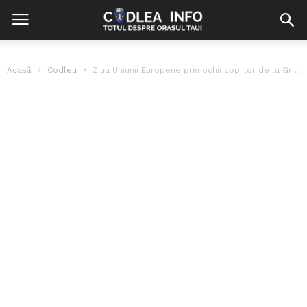
Acasă
Codlea
Ziua Uniunii Europene prin ochii copiilor de la Grădiniţa nr 1 Codlea