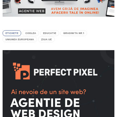
ETICHETE
CODLEA
EDUCATIE
GRADINITA NR 1
UNIUNEA EUROPEANA
ZIUA UE