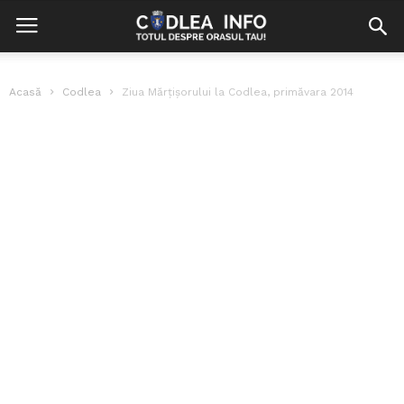
Acasă
Codlea
Ziua Mărțișorului la Codlea, primăvara 2014