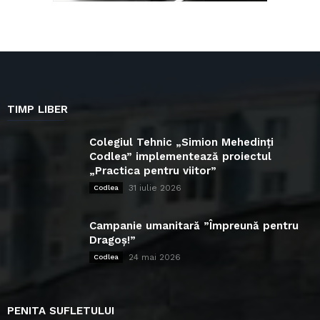
TIMP LIBER
Colegiul Tehnic „Simion Mehedinți
Codlea” implementează proiectul
„Practica pentru viitor”
31 iulie 2026
Codlea
Campanie umanitară ”Împreună pentru
Dragoș!”
24 mai 2026
Codlea
PENITA SUFLETULUI