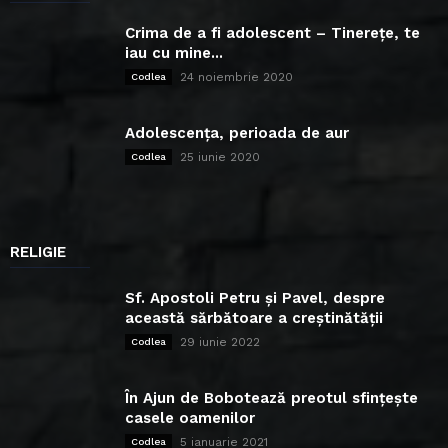
Crima de a fi adolescent – Tinerețe, te
iau cu mine...
24 noiembrie 2020
Codlea
Adolescența, perioada de aur
25 iunie 2020
Codlea
RELIGIE
Sf. Apostoli Petru și Pavel, despre
această sărbătoare a creștinătății
29 iunie 2022
Codlea
În Ajun de Bobotează preotul sfințește
casele oamenilor
5 ianuarie 2021
Codlea