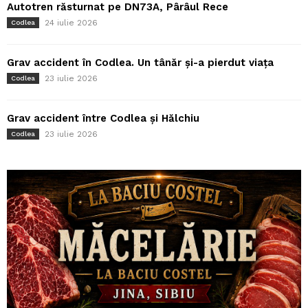
Autotren răsturnat pe DN73A, Pârâul Rece
24 iulie 2026
Codlea
Grav accident în Codlea. Un tânăr și-a pierdut viața
23 iulie 2026
Codlea
Grav accident între Codlea și Hălchiu
23 iulie 2026
Codlea