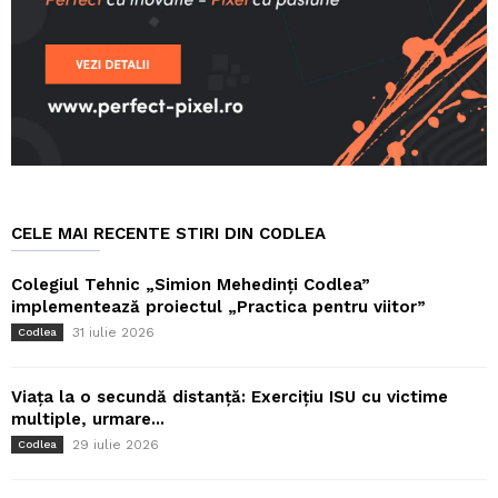
CELE MAI RECENTE STIRI DIN CODLEA
Colegiul Tehnic „Simion Mehedinți Codlea”
implementează proiectul „Practica pentru viitor”
31 iulie 2026
Codlea
Viața la o secundă distanță: Exercițiu ISU cu victime
multiple, urmare...
29 iulie 2026
Codlea