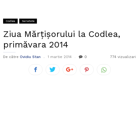
Codlea
Sanatate
Ziua Mărțișorului la Codlea,
primăvara 2014
De către
Ovidiu Stan
1 martie 2014
0
774 vizualizari