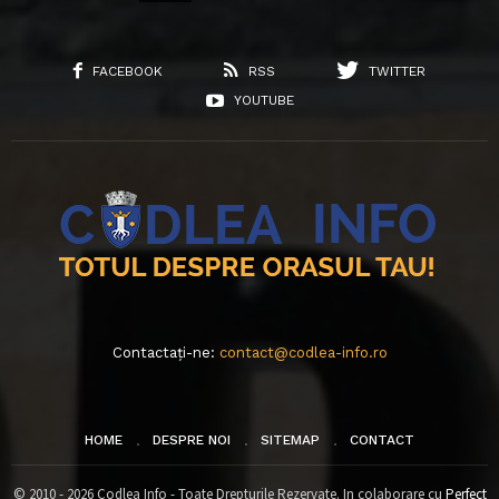
FACEBOOK
RSS
TWITTER
YOUTUBE
Contactați-ne:
contact@codlea-info.ro
HOME
DESPRE NOI
SITEMAP
CONTACT
© 2010 - 2026 Codlea Info - Toate Drepturile Rezervate. In colaborare cu
Perfect