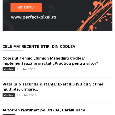
CELE MAI RECENTE STIRI DIN CODLEA
Colegiul Tehnic „Simion Mehedinți Codlea”
implementează proiectul „Practica pentru viitor”
31 iulie 2026
Codlea
Viața la o secundă distanță: Exercițiu ISU cu victime
multiple, urmare...
29 iulie 2026
Codlea
Autotren răsturnat pe DN73A, Pârâul Rece