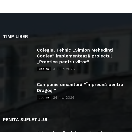
TIMP LIBER
Colegiul Tehnic „Simion Mehedinți
Codlea” implementează proiectul
„Practica pentru viitor”
31 iulie 2026
Codlea
Campanie umanitară ”Împreună pentru
Dragoș!”
24 mai 2026
Codlea
PENITA SUFLETULUI