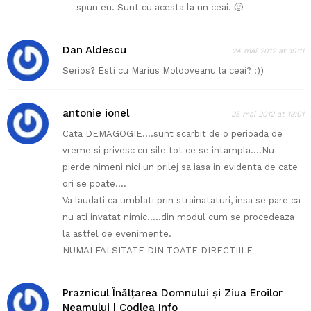
spun eu. Sunt cu acesta la un ceai. 🙂
Dan Aldescu
24 mai 2012 at 19:11
Serios? Esti cu Marius Moldoveanu la ceai? :))
antonie ionel
25 mai 2012 at 13:01
Cata DEMAGOGIE….sunt scarbit de o perioada de
vreme si privesc cu sile tot ce se intampla….Nu
pierde nimeni nici un prilej sa iasa in evidenta de cate
ori se poate….
Va laudati ca umblati prin strainataturi, insa se pare ca
nu ati invatat nimic…..din modul cum se procedeaza
la astfel de evenimente.
NUMAI FALSITATE DIN TOATE DIRECTIILE
Praznicul Înălțarea Domnului și Ziua Eroilor
Neamului | Codlea Info