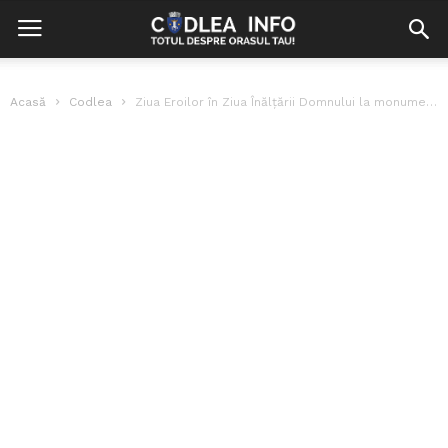
Acasă
Codlea
Ziua Eroilor în Ziua Înălţării Domnului la monumentul din Codlea