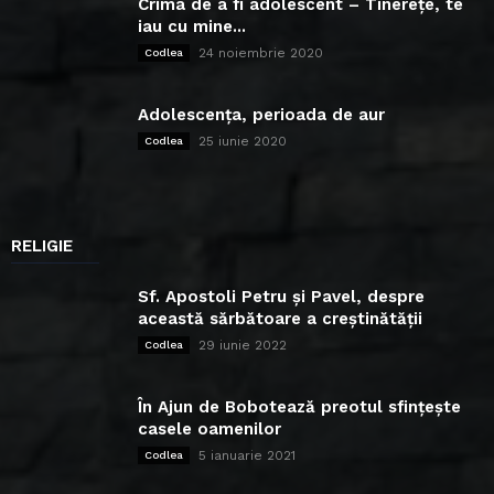
Crima de a fi adolescent – Tinerețe, te
iau cu mine...
24 noiembrie 2020
Codlea
Adolescența, perioada de aur
25 iunie 2020
Codlea
RELIGIE
Sf. Apostoli Petru și Pavel, despre
această sărbătoare a creștinătății
29 iunie 2022
Codlea
În Ajun de Bobotează preotul sfințește
casele oamenilor
5 ianuarie 2021
Codlea