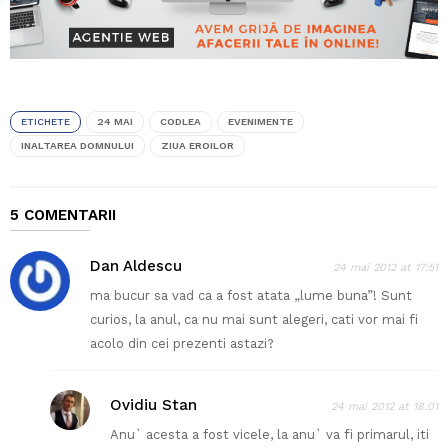
ETICHETE
24 MAI
CODLEA
EVENIMENTE
INALTAREA DOMNULUI
ZIUA EROILOR
5 COMENTARII
Dan Aldescu
24 mai 2012 at 17:51
ma bucur sa vad ca a fost atata „lume buna”! Sunt
curios, la anul, ca nu mai sunt alegeri, cati vor mai fi
acolo din cei prezenti astazi?
Ovidiu Stan
24 mai 2012 at 18:01
Anu` acesta a fost vicele, la anu` va fi primarul, iti