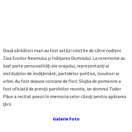
Două sărbători mari au fost astăzi cinstite de către codleni.
Ziua Eroilor Neamului şi Înălţarea Domnului. La ceremonie au
luat parte personalităţi ale oraşului, reprezentanţi ai
instituţiilor de învăţământ, partidelor politice, locuitori ai
urbei. Au fost depuse coroane de flori. Slujba de pomenire a
fost oficiată de preoţii parohiilor reunite, iar domnul Tudor
Păun a recitat poezii în memoria celor căzuţi pentru apărarea
ţării.
Galerie Foto