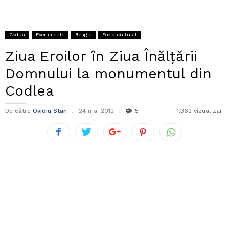
Codlea
Evenimente
Religie
Socio-cultural
Ziua Eroilor în Ziua Înălţării
Domnului la monumentul din
Codlea
De către
Ovidiu Stan
24 mai 2012
5
1.362 vizualizari