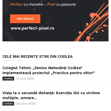
CELE MAI RECENTE STIRI DIN CODLEA
Colegiul Tehnic „Simion Mehedinți Codlea”
implementează proiectul „Practica pentru viitor”
31 iulie 2026
Codlea
Viața la o secundă distanță: Exercițiu ISU cu victime
multiple, urmare...
29 iulie 2026
Codlea