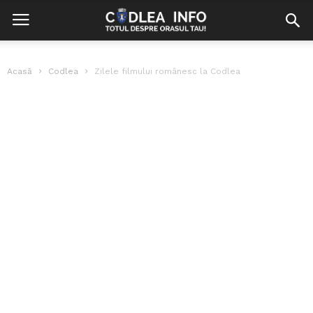
Acasă
Codlea
Zilele filmului românesc la Codlea