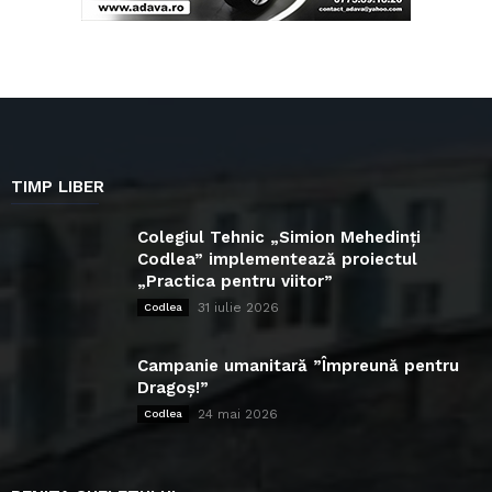
TIMP LIBER
Colegiul Tehnic „Simion Mehedinți
Codlea” implementează proiectul
„Practica pentru viitor”
31 iulie 2026
Codlea
Campanie umanitară ”Împreună pentru
Dragoș!”
24 mai 2026
Codlea