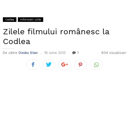
Codlea
Informatii utile
Zilele filmului românesc la
Codlea
De către
Ovidiu Stan
18 iunie 2013
1
804 vizualizari