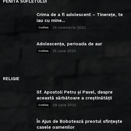
PENITA SUFLETULUI
Crima de a fi adolescent – Tinerețe, te
iau cu mine...
24 noiembrie 2020
Codlea
Adolescența, perioada de aur
25 iunie 2020
Codlea
RELIGIE
Sf. Apostoli Petru și Pavel, despre
această sărbătoare a creștinătății
29 iunie 2022
Codlea
În Ajun de Bobotează preotul sfințește
casele oamenilor