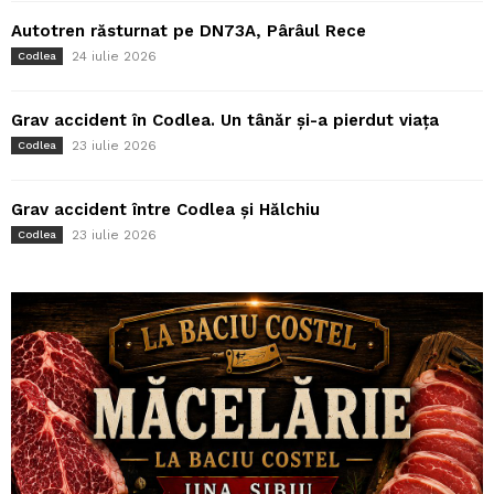
Autotren răsturnat pe DN73A, Pârâul Rece
24 iulie 2026
Codlea
Grav accident în Codlea. Un tânăr și-a pierdut viața
23 iulie 2026
Codlea
Grav accident între Codlea și Hălchiu
23 iulie 2026
Codlea