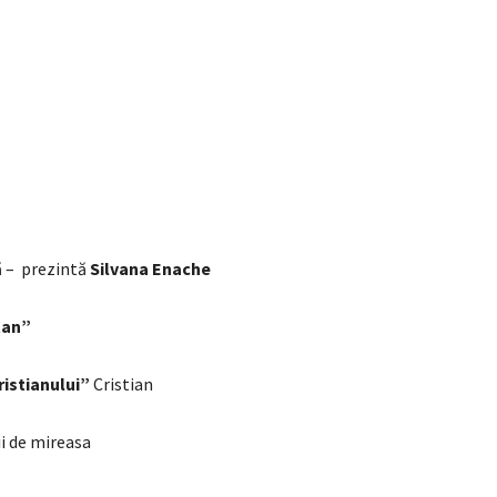
 – prezintă
Silvana Enache
tan”
Cristianului”
Cristian
 de mireasa