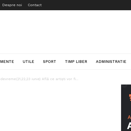
Despre noi
Contact
IMENTE
UTILE
SPORT
TIMP LIBER
ADMINISTRATIE
devreme(21,22,23 iunie) Află ce artişti vor fi...