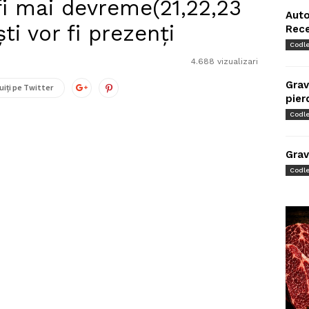
 fi mai devreme(21,22,23
Auto
şti vor fi prezenţi
Rec
Codl
4.688 vizualizari
Grav
uiți pe Twitter
pier
Codl
Grav
Codl