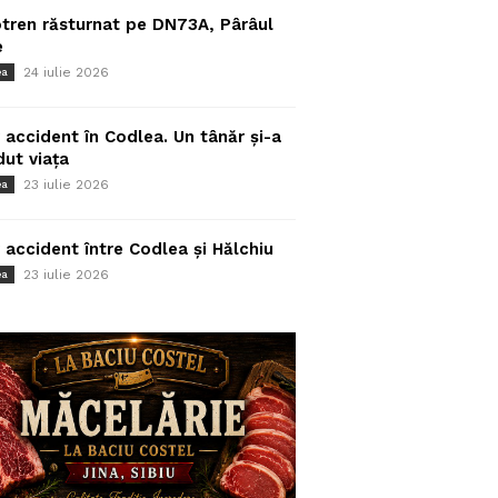
tren răsturnat pe DN73A, Pârâul
e
24 iulie 2026
ea
 accident în Codlea. Un tânăr și-a
dut viața
23 iulie 2026
ea
 accident între Codlea și Hălchiu
23 iulie 2026
ea