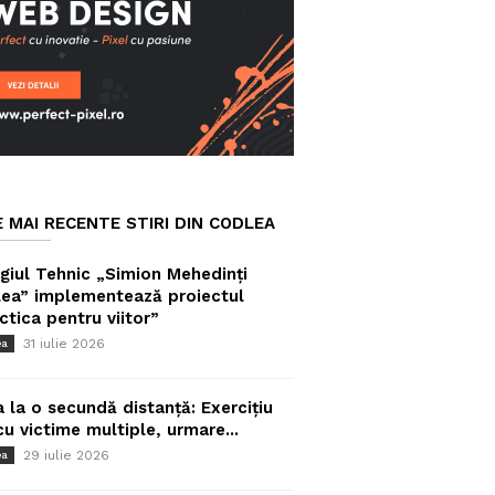
E MAI RECENTE STIRI DIN CODLEA
giul Tehnic „Simion Mehedinți
ea” implementează proiectul
ctica pentru viitor”
31 iulie 2026
ea
a la o secundă distanță: Exercițiu
cu victime multiple, urmare...
29 iulie 2026
ea