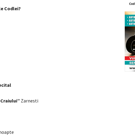
ele Codlei?
cital
 Craiului”
Zarnesti
noapte