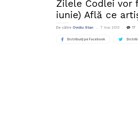
Zilele Codlei vor
iunie) Află ce arti
De către
Ovidiu Stan
7 mai 2013
17
Distribuiți pe Facebook
Distrib