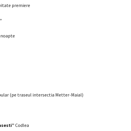
itate premiere
”
 noapte
r (pe traseul intersectia Metter-Maial)
asesti”
Codlea