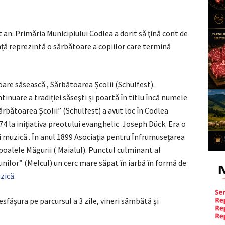
t an. Primăria Municipiului Codlea a dorit să ţină cont de
ă reprezintă o sărbătoare a copiilor care termină
oare săsească , Sărbătoarea Școlii (Schulfest).
inuare a tradiției săseşti şi poartă în titlu încă numele
rbătoarea Școlii” (Schulfest) a avut loc în Codlea
74 la inițiativa preotului evanghelic Joseph Dück. Era o
și muzică . În anul 1899 Asociația pentru Înfrumusețarea
 poalele Măgurii ( Maialul). Punctul culminant al
unilor” (Melcul) un cerc mare săpat în iarbă în formă de
zică.
sfăşura pe parcursul a 3 zile, vineri sâmbătă şi