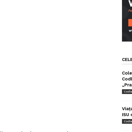
CEL
Cole
Codl
„Pra
Codl
Viaț
ISU 
Codl