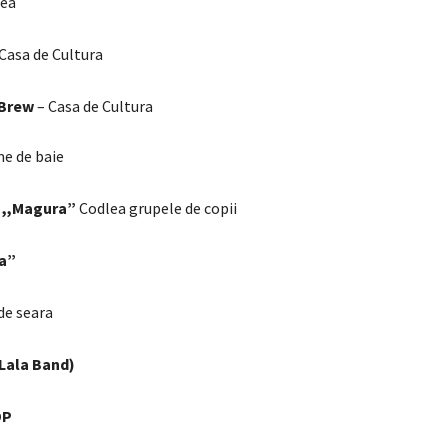
ea
Casa de Cultura
 Brew
– Casa de Cultura
e de baie
c
,,Magura”
Codlea
grupele de copii
ea”
e seara
Lala Band)
P