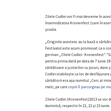
Zilele Codlei vor fi mai devreme în aces
însemnătatea Kronenfest (care în esenţ
şcoala.
,,Originile acesteia au la bază o sărbăt
Festivalul este acum promovat ca o cont
german „Zilele Codlei- Kronenfest”. ”Să
pentru prima dată pe data de 7 iunie 18
sărbătoare a școlarilor cu jocuri, dans 
Codlei stabilește ca loc de desfășurare
sărbătorii era așa numitul „Cerc al min
melc, pe care
copiii îl parcurgeau pe mu
Zilele Codlei (Kronenfest)2013 se vor de
duminică, respectiv în 21, 22 şi 23 iunie.