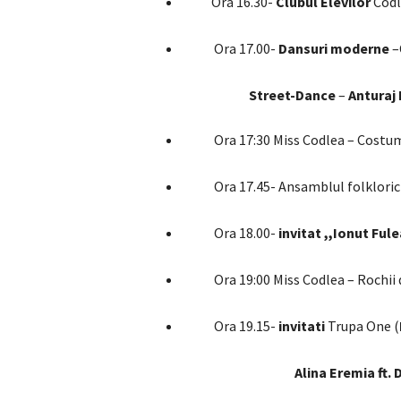
Ora 16.30-
Clubul Elevilor
Codl
Ora 17.00-
Dansuri moderne
–
Street-Dance
–
Anturaj
Ora 17:30 Miss Codlea – Costum
Ora 17.45- Ansamblul folklori
Ora 18.00-
invitat ,,Ionut Ful
Ora 19:00 Miss Codlea – Rochii d
Ora 19.15-
invitati
Trupa One (
Alina Eremia ft. D