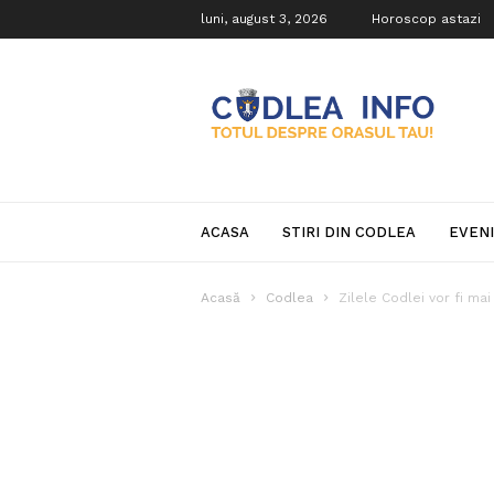
luni, august 3, 2026
Horoscop astazi
Codlea
Info
ACASA
STIRI DIN CODLEA
EVEN
Acasă
Codlea
Zilele Codlei vor fi mai 