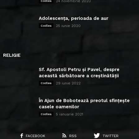
24 noiembrie 2020
Codlea
Adolescența, perioada de aur
25 iunie 2020
Codlea
RELIGIE
Sf. Apostoli Petru și Pavel, despre
această sărbătoare a creștinătății
29 iunie 2022
Codlea
În Ajun de Bobotează preotul sfințește
casele oamenilor
5 ianuarie 2021
Codlea
FACEBOOK
RSS
TWITTER