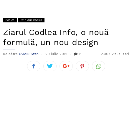
Codlea
Stiri din Codlea
Ziarul Codlea Info, o nouă
formulă, un nou design
De către
Ovidiu Stan
20 iulie 2012
8
2.007 vizualizari