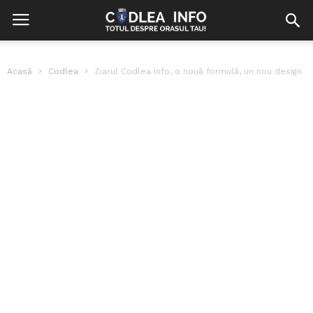
Acasă
Codlea
Ziarul Codlea Info, o nouă formulă, un nou design