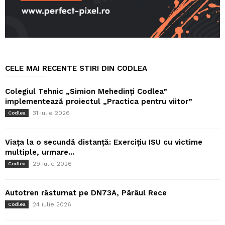
CELE MAI RECENTE STIRI DIN CODLEA
Colegiul Tehnic „Simion Mehedinți Codlea”
implementează proiectul „Practica pentru viitor”
31 iulie 2026
Codlea
Viața la o secundă distanță: Exercițiu ISU cu victime
multiple, urmare...
29 iulie 2026
Codlea
Autotren răsturnat pe DN73A, Pârâul Rece
24 iulie 2026
Codlea