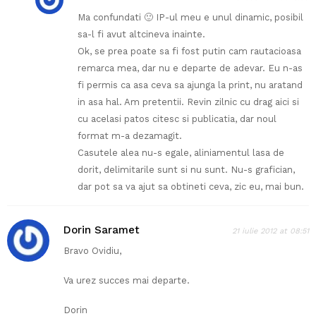
Ma confundati 🙂 IP-ul meu e unul dinamic, posibil
sa-l fi avut altcineva inainte.
Ok, se prea poate sa fi fost putin cam rautacioasa
remarca mea, dar nu e departe de adevar. Eu n-as
fi permis ca asa ceva sa ajunga la print, nu aratand
in asa hal. Am pretentii. Revin zilnic cu drag aici si
cu acelasi patos citesc si publicatia, dar noul
format m-a dezamagit.
Casutele alea nu-s egale, aliniamentul lasa de
dorit, delimitarile sunt si nu sunt. Nu-s grafician,
dar pot sa va ajut sa obtineti ceva, zic eu, mai bun.
Dorin Saramet
21 iulie 2012 at 08:51
Bravo Ovidiu,
Va urez succes mai departe.
Dorin