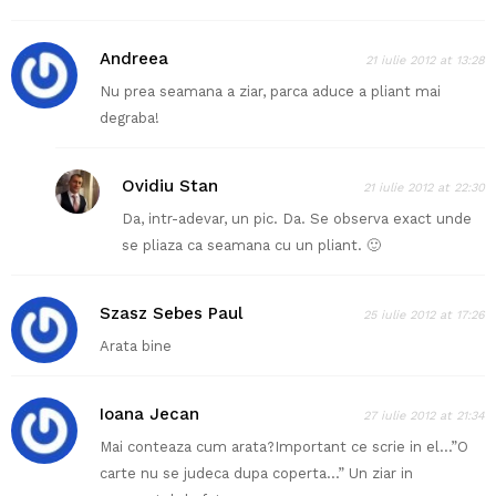
Andreea
21 iulie 2012 at 13:28
Nu prea seamana a ziar, parca aduce a pliant mai
degraba!
Ovidiu Stan
21 iulie 2012 at 22:30
Da, intr-adevar, un pic. Da. Se observa exact unde
se pliaza ca seamana cu un pliant. 🙂
Szasz Sebes Paul
25 iulie 2012 at 17:26
Arata bine
Ioana Jecan
27 iulie 2012 at 21:34
Mai conteaza cum arata?Important ce scrie in el…”O
carte nu se judeca dupa coperta…” Un ziar in