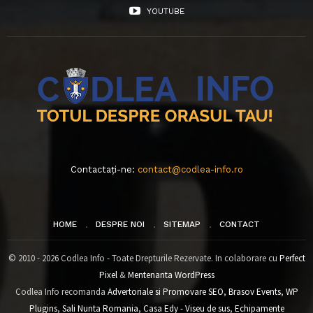
YOUTUBE
Contactați-ne:
contact@codlea-info.ro
HOME
DESPRE NOI
SITEMAP
CONTACT
© 2010 - 2026 Codlea Info - Toate Drepturile Rezervate. In colaborare cu
Perfect
Pixel
&
Mentenanta WordPress
Codlea Info recomanda
Advertoriale si Promovare SEO
,
Brasov Events
,
WP
Plugins
,
Sali Nunta Romania
,
Casa Edy - Viseu de sus
,
Echipamente