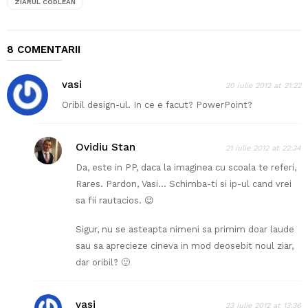
ZIARUL CODLEAN
8 COMENTARII
vasi
20 iulie 2012 at 21:22
Oribil design-ul. In ce e facut? PowerPoint?
Ovidiu Stan
21 iulie 2012 at 22:34
Da, este in PP, daca la imaginea cu scoala te referi,
Rares. Pardon, Vasi… Schimba-ti si ip-ul cand vrei
sa fii rautacios. 😉
Sigur, nu se asteapta nimeni sa primim doar laude
sau sa aprecieze cineva in mod deosebit noul ziar,
dar oribil? 🙂
vasi
23 iulie 2012 at 13:36