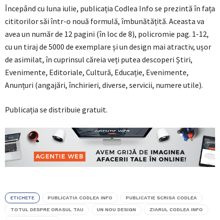
Începând cu luna iulie, publicația Codlea Info se prezintă în fața
cititorilor săi într-o nouă formulă, îmbunătățită. Aceasta va
avea un număr de 12 pagini (în loc de 8), policromie pag. 1-12,
cu un tiraj de 5000 de exemplare și un design mai atractiv, ușor
de asimilat, în cuprinsul căreia veți putea descoperi Știri,
Evenimente, Editoriale, Cultură, Educație, Evenimente,
Anunțuri (angajări, închirieri, diverse, servicii, numere utile).
Publicația se distribuie gratuit.
ETICHETE
PUBLICATIA CODLEA INFO
PUBLICATIE SCRISA CODLEA
TOTUL DESPRE ORASUL TAU
UN NOU DESIGN
ZIARUL CODLEA INFO