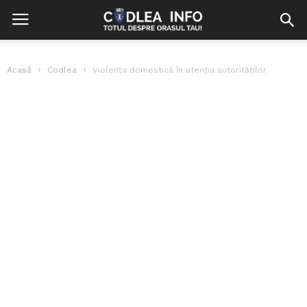
Acasă
Codlea
Violența domestică în atenția autorităților