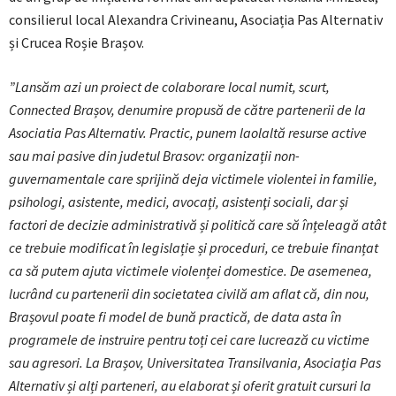
consilierul local Alexandra Crivineanu, Asociația Pas Alternativ
și Crucea Roșie Brașov.
”Lansăm azi un proiect de colaborare local numit, scurt,
Connected Brașov, denumire propusă de către partenerii de la
Asociatia Pas Alternativ. Practic, punem laolaltă resurse active
sau mai pasive din judetul Brasov: organizații non-
guvernamentale care sprijină deja victimele violentei in familie,
psihologi, asistente, medici, avocați, asistenţi sociali, dar și
factori de decizie administrativă și politică care să înțeleagă atât
ce trebuie modificat în legislație și proceduri, ce trebuie finanțat
ca să putem ajuta victimele violenței domestice. De asemenea,
lucrând cu partenerii din societatea civilă am aflat că, din nou,
Brașovul poate fi model de bună practică, de data asta în
programele de instruire pentru toți cei care lucrează cu victime
sau agresori. La Brașov, Universitatea Transilvania, Asociația Pas
Alternativ și alți parteneri, au elaborat și oferit gratuit cursuri la