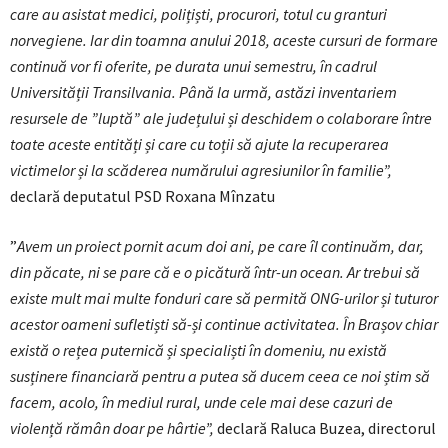
care au asistat medici, polițiști, procurori, totul cu granturi
norvegiene. Iar din toamna anului 2018, aceste cursuri de formare
continuă vor fi oferite, pe durata unui semestru, în cadrul
Universității Transilvania. Până la urmă, astăzi inventariem
resursele de ”luptă” ale județului și deschidem o colaborare între
toate aceste entități și care cu toții să ajute la recuperarea
victimelor și la scăderea numărului agresiunilor în familie”,
declară deputatul PSD Roxana Mînzatu
”
Avem un proiect pornit acum doi ani, pe care îl continuăm, dar,
din păcate, ni se pare că e o picătură într-un ocean. Ar trebui să
existe mult mai multe fonduri care să permită ONG-urilor și tuturor
acestor oameni sufletiști să-și continue activitatea. În Brașov chiar
există o rețea puternică și specialiști în domeniu, nu există
susținere financiară pentru a putea să ducem ceea ce noi știm să
facem, acolo, în mediul rural, unde cele mai dese cazuri de
violență rămân doar pe hârtie”,
declară Raluca Buzea, directorul