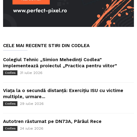
CELE MAI RECENTE STIRI DIN CODLEA
Colegiul Tehnic „Simion Mehedinți Codlea”
implementează proiectul „Practica pentru viitor”
31 iulie 2026
Codlea
Viața la o secundă distanță: Exercițiu ISU cu victime
multiple, urmare...
29 iulie 2026
Codlea
Autotren răsturnat pe DN73A, Pârâul Rece
24 iulie 2026
Codlea