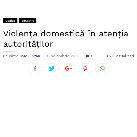
Codlea
Educatie
Violența domestică în atenția
autorităților
De către
Ovidiu Stan
6 noiembrie 2017
0
1.510 vizualizari