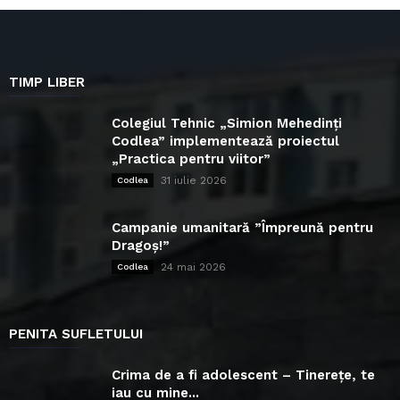
TIMP LIBER
Colegiul Tehnic „Simion Mehedinți
Codlea” implementează proiectul
„Practica pentru viitor”
31 iulie 2026
Codlea
Campanie umanitară ”Împreună pentru
Dragoș!”
24 mai 2026
Codlea
PENITA SUFLETULUI
Crima de a fi adolescent – Tinerețe, te
iau cu mine...