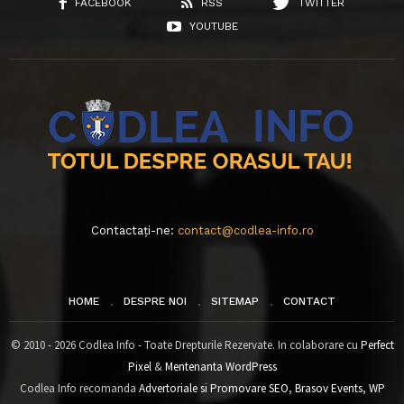
FACEBOOK
RSS
TWITTER
YOUTUBE
Contactați-ne:
contact@codlea-info.ro
HOME
DESPRE NOI
SITEMAP
CONTACT
© 2010 - 2026 Codlea Info - Toate Drepturile Rezervate. In colaborare cu
Perfect
Pixel
&
Mentenanta WordPress
Codlea Info recomanda
Advertoriale si Promovare SEO
,
Brasov Events
,
WP