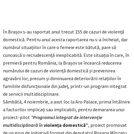
În Brașov s-au raportat anul trecut 155 de cazuri de violență
domestică. Pentru anul acesta raportarea nu s-a încheiat, dar
numărul situațiilor în care o femeie este bătută, pare să
cunoască o recrudescență inexplicabilă. Este situația în care, în
premieră pentru România, la Brașov se încearcă reducerea
numărului de cazuri de violență domestică și prevenirea
agravării lor, precum și diminuarea deteriorării relațiilor în
familiile disfuncționale din județ, printr-un program integrat
de servicii multidisciplinare.
Sâmbătă, 4 noiembrie, a avut loc la Aro Palace, prima întâlnire
a factorilor implicați sau implicabili, pentru demararea unui
proiect-pilot
”Programul integrat de intervenție
multidisciplinară în
violența domestică”
, proiect promovat
de un grup de inițiativă format din deputatul Roxana Mînzatu,