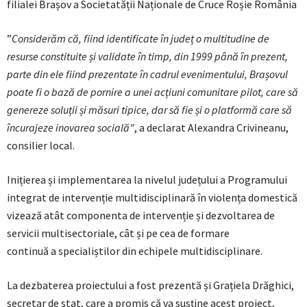
filialei Brașov a Societatății Naționale de Cruce Roșie România
”
Considerăm că, fiind identificate în județ o multitudine de
resurse constituite și validate în timp, din 1999 până în prezent,
parte din ele fiind prezentate în cadrul evenimentului, Brașovul
poate fi o bază de pornire a unei acțiuni comunitare pilot, care să
genereze soluții și măsuri tipice, dar să fie și o platformă care să
încurajeze inovarea socială”
, a declarat Alexandra Crivineanu,
consilier local.
Inițierea și implementarea la nivelul județului a Programului
integrat de intervenție multidisciplinară în violența domestică
vizează atât componenta de intervenție și dezvoltarea de
servicii multisectoriale, cât și pe cea de formare
continuă a specialiștilor din echipele multidisciplinare.
La dezbaterea proiectului a fost prezentă și Grațiela Drăghici,
secretar de stat, care a promis că va susține acest proiect,