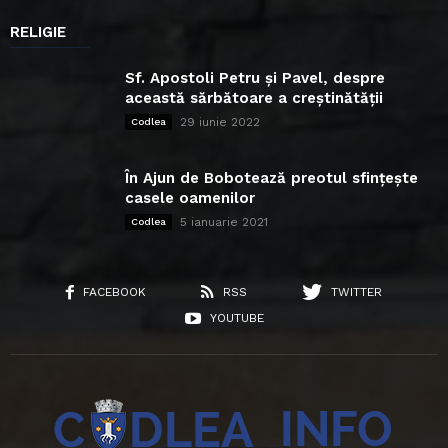
RELIGIE
Sf. Apostoli Petru și Pavel, despre
această sărbătoare a creștinătății
29 iunie 2022
Codlea
În Ajun de Bobotează preotul sfințește
casele oamenilor
5 ianuarie 2021
Codlea
FACEBOOK
RSS
TWITTER
YOUTUBE