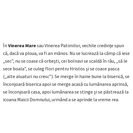
În
Vinerea Mare
sau Vinerea Patimilor, vechile credinţe spun
că, dacă va ploua, va fi an mănos. Nu se lucrează la câmp că iese
„sec”, nu se coase că orbeşti, cei bolnavi se scaldă în râu, „să le
sece boala”, se culeg flori pentru Hristos şi se coace pasca
(„alte aluaturi nu cresc”). Se merge în haine bune la biserică, se
înconjoară biserica apoi se merge acasă cu lumânarea aprinsă,
se înconjoară casa, apoi lumânarea se stinge şi se păstrează la
icoana Maicii Domnului, urmând a se aprinde la vreme rea.