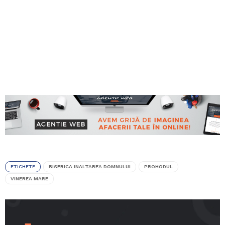
ETICHETE
BISERICA INALTAREA DOMNULUI
PROHODUL
VINEREA MARE