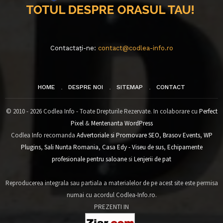
Contactați-ne:
contact@codlea-info.ro
HOME
DESPRE NOI
SITEMAP
CONTACT
© 2010 - 2026 Codlea Info - Toate Drepturile Rezervate. In colaborare cu
Perfect
Pixel
&
Mentenanta WordPress
Codlea Info recomanda
Advertoriale si Promovare SEO
,
Brasov Events
,
WP
Plugins
,
Sali Nunta Romania
,
Casa Edy - Viseu de sus
,
Echipamente
profesionale pentru saloane
si
Lenjerii de pat
Reproducerea integrala sau partiala a materialelor de pe acest site este permisa
numai cu acordul Codlea-Info.ro.
PREZENTI IN