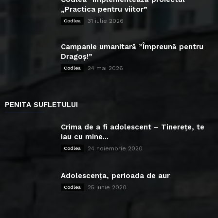
„Practica pentru viitor”
31 iulie 2026
Codlea
Campanie umanitară ”Împreună pentru
Dragoș!”
24 mai 2026
Codlea
PENITA SUFLETULUI
Crima de a fi adolescent – Tinerețe, te
iau cu mine...
24 noiembrie 2020
Codlea
Adolescența, perioada de aur
25 iunie 2020
Codlea