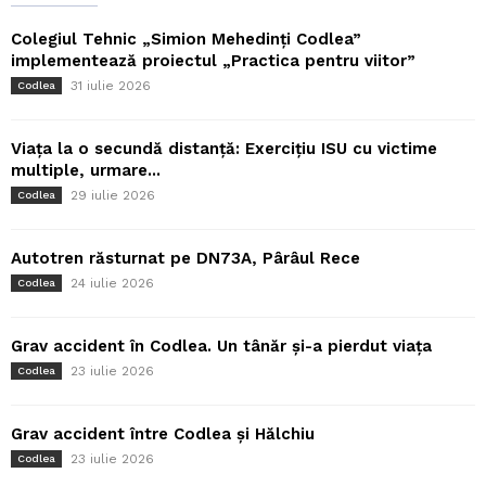
Colegiul Tehnic „Simion Mehedinți Codlea”
implementează proiectul „Practica pentru viitor”
31 iulie 2026
Codlea
Viața la o secundă distanță: Exercițiu ISU cu victime
multiple, urmare...
29 iulie 2026
Codlea
Autotren răsturnat pe DN73A, Pârâul Rece
24 iulie 2026
Codlea
Grav accident în Codlea. Un tânăr și-a pierdut viața
23 iulie 2026
Codlea
Grav accident între Codlea și Hălchiu
23 iulie 2026
Codlea