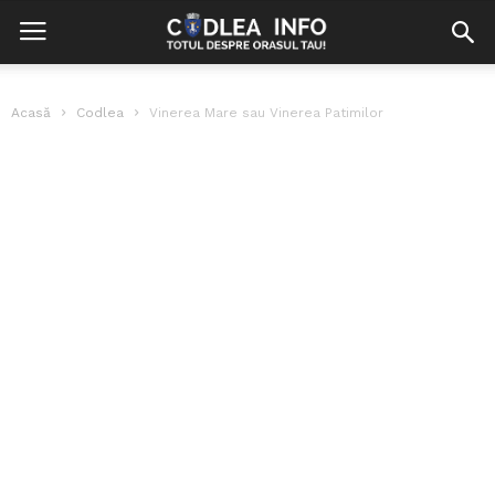
Acasă
Codlea
Vinerea Mare sau Vinerea Patimilor