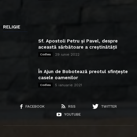
RELIGIE
Sf. Apostoli Petru și Pavel, despre
această sărbătoare a creștinătății
29 iunie 2022
Codlea
În Ajun de Bobotează preotul sfințește
casele oamenilor
5 ianuarie 2021
Codlea
FACEBOOK
RSS
TWITTER
YOUTUBE