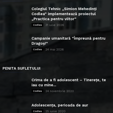
Colegiul Tehnic „Simion Mehedinți
Codlea” implementează proiectul
„Practica pentru viitor”
31 iulie 2026
Codlea
Campanie umanitară ”Împreună pentru
Dragoș!”
24 mai 2026
Codlea
PENITA SUFLETULUI
Crima de a fi adolescent – Tinerețe, te
iau cu mine...
24 noiembrie 2020
Codlea
Adolescența, perioada de aur
25 iunie 2020
Codlea