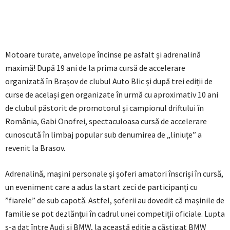
Motoare turate, anvelope încinse pe asfalt și adrenalină
maximă! După 19 ani de la prima cursă de accelerare
organizată în Brașov de clubul Auto Blic și după trei ediții de
curse de același gen organizate în urmă cu aproximativ 10 ani
de clubul păstorit de promotorul și campionul driftului în
România, Gabi Onofrei, spectaculoasa cursă de accelerare
cunoscută în limbaj popular sub denumirea de „liniuțe” a
revenit la Brasov.
Adrenalină, mașini personale și șoferi amatori înscriși în cursă,
un eveniment care a adus la start zeci de participanți cu
”fiarele” de sub capotă. Astfel, șoferii au dovedit că mașinile de
familie se pot dezlănțui în cadrul unei competiții oficiale. Lupta
s-a dat între Audi și BMW, la această ediție a câștigat BMW