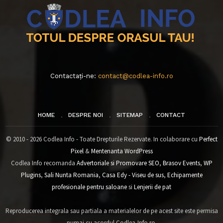
Contactați-ne:
contact@codlea-info.ro
HOME
DESPRE NOI
SITEMAP
CONTACT
© 2010 - 2026 Codlea Info - Toate Drepturile Rezervate. In colaborare cu
Perfect
Pixel
&
Mentenanta WordPress
Codlea Info recomanda
Advertoriale si Promovare SEO
,
Brasov Events
,
WP
Plugins
,
Sali Nunta Romania
,
Casa Edy - Viseu de sus
,
Echipamente
profesionale pentru saloane
si
Lenjerii de pat
Reproducerea integrala sau partiala a materialelor de pe acest site este permisa
numai cu acordul Codlea-Info.ro.