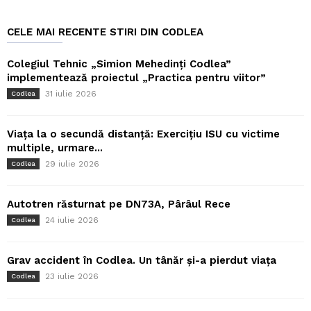
CELE MAI RECENTE STIRI DIN CODLEA
Colegiul Tehnic „Simion Mehedinți Codlea”
implementează proiectul „Practica pentru viitor”
31 iulie 2026
Codlea
Viața la o secundă distanță: Exercițiu ISU cu victime
multiple, urmare...
29 iulie 2026
Codlea
Autotren răsturnat pe DN73A, Pârâul Rece
24 iulie 2026
Codlea
Grav accident în Codlea. Un tânăr și-a pierdut viața
23 iulie 2026
Codlea