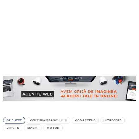
ETICHETE
CENTURA BRASOVULUI
COMPETITIE
INTRECERE
LINIUTE
MASINI
MOTOR