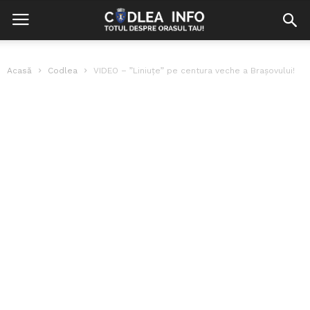
Acasă
Codlea
VIDEO – ”Liniuțe” pe centura veche a Brașovului!