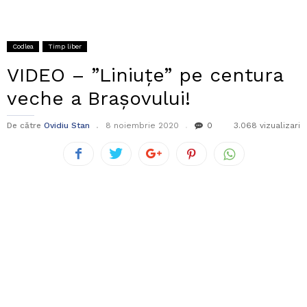
Codlea
Timp liber
VIDEO – ”Liniuțe” pe centura
veche a Brașovului!
De către
Ovidiu Stan
8 noiembrie 2020
0
3.068 vizualizari