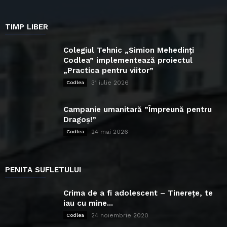
TIMP LIBER
Colegiul Tehnic „Simion Mehedinți
Codlea” implementează proiectul
„Practica pentru viitor”
31 iulie 2026
Codlea
Campanie umanitară ”Împreună pentru
Dragoș!”
24 mai 2026
Codlea
PENITA SUFLETULUI
Crima de a fi adolescent – Tinerețe, te
iau cu mine...
24 noiembrie 2020
Codlea