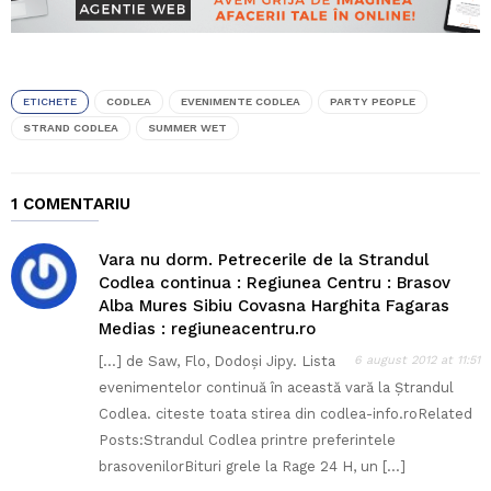
ETICHETE
CODLEA
EVENIMENTE CODLEA
PARTY PEOPLE
STRAND CODLEA
SUMMER WET
1 COMENTARIU
Vara nu dorm. Petrecerile de la Strandul
Codlea continua : Regiunea Centru : Brasov
Alba Mures Sibiu Covasna Harghita Fagaras
Medias : regiuneacentru.ro
[…] de Saw, Flo, Dodoși Jipy. Lista
6 august 2012 at 11:51
evenimentelor continuă în această vară la Ștrandul
Codlea. citeste toata stirea din codlea-info.roRelated
Posts:Strandul Codlea printre preferintele
brasovenilorBituri grele la Rage 24 H, un […]