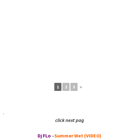
1
2
3
►
.
click next pag
Dj FLo
–
Summer Wet (VIDEO)