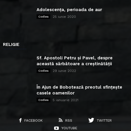
Adolescența, perioada de aur
25 iunie 2020
Codlea
RELIGIE
Sf. Apostoli Petru și Pavel, despre
această sărbătoare a creștinătății
29 iunie 2022
Codlea
În Ajun de Bobotează preotul sfințește
casele oamenilor
5 ianuarie 2021
Codlea
FACEBOOK
RSS
TWITTER
YOUTUBE