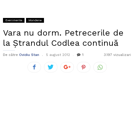
Evenimente
Mondene
Vara nu dorm. Petrecerile de
la Ștrandul Codlea continuă
De către
Ovidiu Stan
5 august 2012
1
3.197 vizualizari