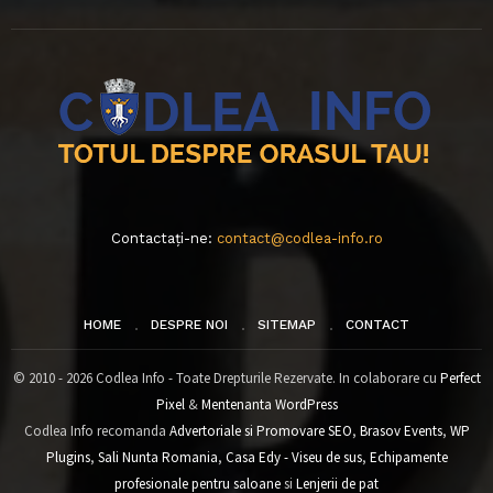
Contactați-ne:
contact@codlea-info.ro
HOME
DESPRE NOI
SITEMAP
CONTACT
© 2010 - 2026 Codlea Info - Toate Drepturile Rezervate. In colaborare cu
Perfect
Pixel
&
Mentenanta WordPress
Codlea Info recomanda
Advertoriale si Promovare SEO
,
Brasov Events
,
WP
Plugins
,
Sali Nunta Romania
,
Casa Edy - Viseu de sus
,
Echipamente
profesionale pentru saloane
si
Lenjerii de pat