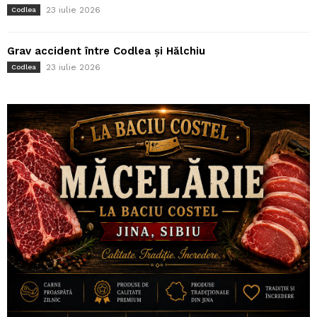
23 iulie 2026
Codlea
Grav accident între Codlea și Hălchiu
23 iulie 2026
Codlea