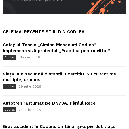
CELE MAI RECENTE STIRI DIN CODLEA
Colegiul Tehnic „Simion Mehedinți Codlea”
implementează proiectul „Practica pentru viitor”
31 iulie 2026
Codlea
Viața la o secundă distanță: Exercițiu ISU cu victime
multiple, urmare...
29 iulie 2026
Codlea
Autotren răsturnat pe DN73A, Pârâul Rece
24 iulie 2026
Codlea
Grav accident în Codlea. Un tânăr și-a pierdut viața