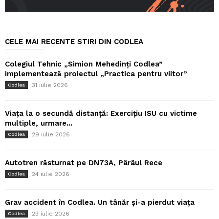
CELE MAI RECENTE STIRI DIN CODLEA
Colegiul Tehnic „Simion Mehedinți Codlea”
implementează proiectul „Practica pentru viitor”
31 iulie 2026
Codlea
Viața la o secundă distanță: Exercițiu ISU cu victime
multiple, urmare...
29 iulie 2026
Codlea
Autotren răsturnat pe DN73A, Pârâul Rece
24 iulie 2026
Codlea
Grav accident în Codlea. Un tânăr și-a pierdut viața
23 iulie 2026
Codlea