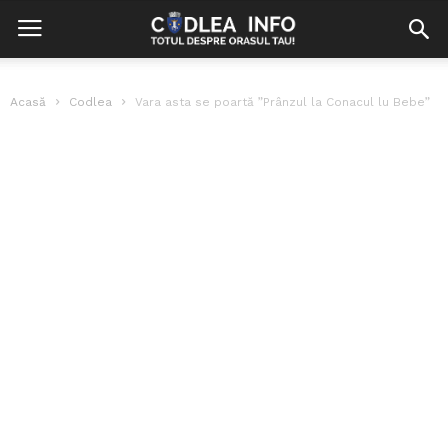
Acasă
Codlea
Vara asta se poartă ”Prânzul la Conacul lu Bebe”