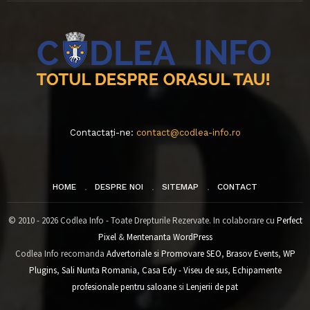
Contactați-ne:
contact@codlea-info.ro
HOME
DESPRE NOI
SITEMAP
CONTACT
© 2010 - 2026 Codlea Info - Toate Drepturile Rezervate. In colaborare cu
Perfect
Pixel
&
Mentenanta WordPress
Codlea Info recomanda
Advertoriale si Promovare SEO
,
Brasov Events
,
WP
Plugins
,
Sali Nunta Romania
,
Casa Edy - Viseu de sus
,
Echipamente
profesionale pentru saloane
si
Lenjerii de pat