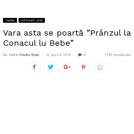
Codlea
Informatii utile
Vara asta se poartă ”Prânzul la
Conacul lu Bebe”
De către
Ovidiu Stan
13 aprilie 2018
0
1.751 vizualizari