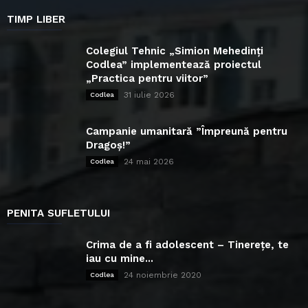
TIMP LIBER
Colegiul Tehnic „Simion Mehedinți
Codlea” implementează proiectul
„Practica pentru viitor”
31 iulie 2026
Codlea
Campanie umanitară ”Împreună pentru
Dragoș!”
24 mai 2026
Codlea
PENITA SUFLETULUI
Crima de a fi adolescent – Tinerețe, te
iau cu mine...
24 noiembrie 2020
Codlea