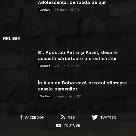
Adolescența, perioada de aur
25 iunie 2020
Codlea
RELIGIE
Sf. Apostoli Petru și Pavel, despre
această sărbătoare a creștinătății
29 iunie 2022
Codlea
În Ajun de Bobotează preotul sfințește
casele oamenilor
5 ianuarie 2021
Codlea
FACEBOOK
RSS
TWITTER
YOUTUBE