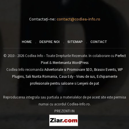
Contactați-ne:
contact@codlea-info.ro
HOME
DESPRE NOI
SITEMAP
CONTACT
© 2010 - 2026 Codlea Info - Toate Drepturile Rezervate. In colaborare cu
Perfect
Pixel
&
Mentenanta WordPress
Codlea Info recomanda
Advertoriale si Promovare SEO
,
Brasov Events
,
WP
Plugins
,
Sali Nunta Romania
,
Casa Edy - Viseu de sus
,
Echipamente
profesionale pentru saloane
si
Lenjerii de pat
Reproducerea integrala sau partiala a materialelor de pe acest site este permisa
numai cu acordul Codlea-Info.ro.
PREZENTI IN