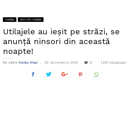
Codlea
Stiri din Codlea
Utilajele au ieșit pe străzi, se
anunță ninsori din această
noapte!
De către
Ovidiu Stan
26 decembrie 2019
0
1.221 vizualizari