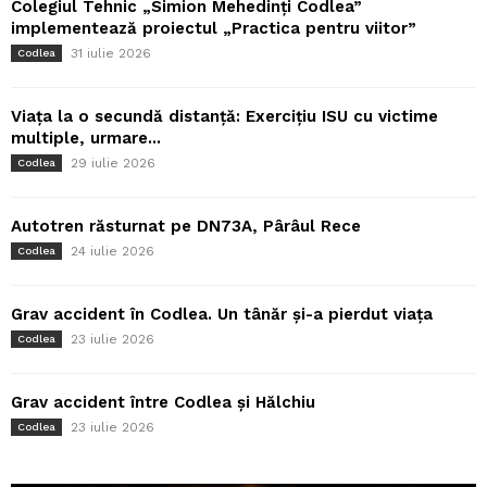
Colegiul Tehnic „Simion Mehedinți Codlea”
implementează proiectul „Practica pentru viitor”
31 iulie 2026
Codlea
Viața la o secundă distanță: Exercițiu ISU cu victime
multiple, urmare...
29 iulie 2026
Codlea
Autotren răsturnat pe DN73A, Pârâul Rece
24 iulie 2026
Codlea
Grav accident în Codlea. Un tânăr și-a pierdut viața
23 iulie 2026
Codlea
Grav accident între Codlea și Hălchiu
23 iulie 2026
Codlea