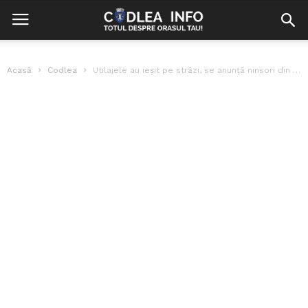
Acasă
Codlea
Utilajele au ieșit pe străzi, se anunță ninsori din această noapte!