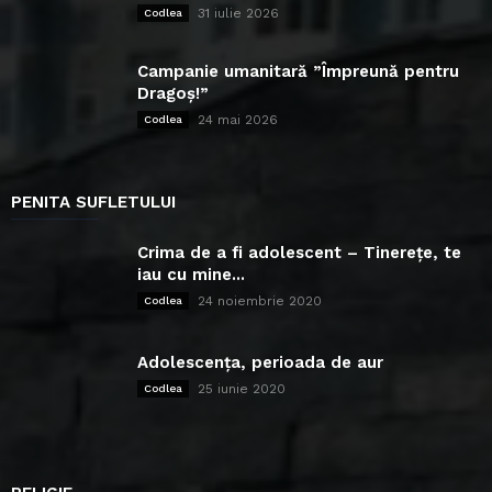
31 iulie 2026
Codlea
Campanie umanitară ”Împreună pentru
Dragoș!”
24 mai 2026
Codlea
PENITA SUFLETULUI
Crima de a fi adolescent – Tinerețe, te
iau cu mine...
24 noiembrie 2020
Codlea
Adolescența, perioada de aur
25 iunie 2020
Codlea