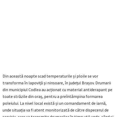
Din această noapte scad temperaturile și ploile se vor
transforma în lapoviță și ninsoare, în județul Brașov. Drumarii
din municipiul Codlea au acționat cu material antiderapant pe
toate străzile din oraș, pentru a preîntâmpina formarea
poleiului. La nivel local există și un comandament de iarnă,
unde situația va fi atent monitorizată de către dispecerul de
serviciu, care va transmite drumarilor în timp util unde, când și