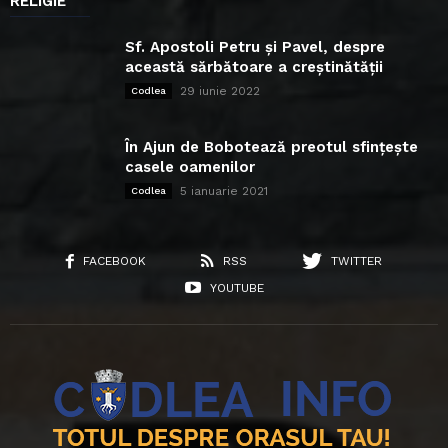
RELIGIE
Sf. Apostoli Petru și Pavel, despre
această sărbătoare a creștinătății
29 iunie 2022
Codlea
În Ajun de Bobotează preotul sfințește
casele oamenilor
5 ianuarie 2021
Codlea
FACEBOOK
RSS
TWITTER
YOUTUBE