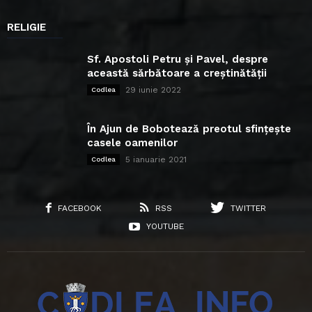
RELIGIE
Sf. Apostoli Petru și Pavel, despre
această sărbătoare a creștinătății
29 iunie 2022
Codlea
În Ajun de Bobotează preotul sfințește
casele oamenilor
5 ianuarie 2021
Codlea
FACEBOOK
RSS
TWITTER
YOUTUBE