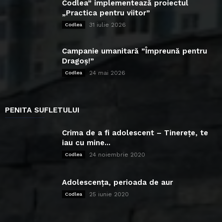
Codlea” implementează proiectul
„Practica pentru viitor”
31 iulie 2026
Codlea
Campanie umanitară ”Împreună pentru
Dragoș!”
24 mai 2026
Codlea
PENITA SUFLETULUI
Crima de a fi adolescent – Tinerețe, te
iau cu mine...
24 noiembrie 2020
Codlea
Adolescența, perioada de aur
25 iunie 2020
Codlea