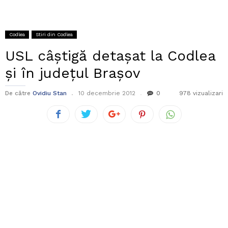
Codlea
Stiri din Codlea
USL câștigă detașat la Codlea
și în județul Brașov
De către
Ovidiu Stan
10 decembrie 2012
0
978 vizualizari