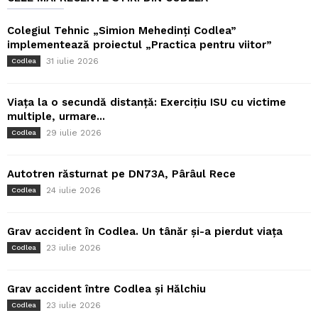
Colegiul Tehnic „Simion Mehedinți Codlea”
implementează proiectul „Practica pentru viitor”
31 iulie 2026
Codlea
Viața la o secundă distanță: Exercițiu ISU cu victime
multiple, urmare...
29 iulie 2026
Codlea
Autotren răsturnat pe DN73A, Pârâul Rece
24 iulie 2026
Codlea
Grav accident în Codlea. Un tânăr și-a pierdut viața
23 iulie 2026
Codlea
Grav accident între Codlea și Hălchiu
23 iulie 2026
Codlea