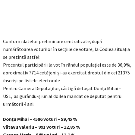
Conform datelor preliminare centralizate, după
numărătoarea voturilor în secțiile de votare, la Codlea situația
se prezintă astfel:
Procentul participării la vot în rândul populației este de 36,9%,
aproximativ 7714 cetățeni și-au exercitat dreptul din cei 21375
înscriși pe listele electorale.
Pentru Camera Deputaților, câstigă detașat Donțu Mihai –
USL, asigurându-și un al doilea mandat de deputat pentru
următorii 4 ani.
Donțu Mihai – 4586 voturi – 59,45 %
Vătavu Valeriu – 991 voturi – 12,85 %
Grecea Maria – 849 voturi – 11,1 %