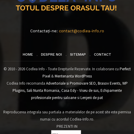
Contactați-ne:
contact@codlea-info.ro
HOME
DESPRE NOI
SITEMAP
CONTACT
© 2010 - 2026 Codlea Info - Toate Drepturile Rezervate. In colaborare cu
Perfect
Pixel
&
Mentenanta WordPress
Codlea Info recomanda
Advertoriale si Promovare SEO
,
Brasov Events
,
WP
Plugins
,
Sali Nunta Romania
,
Casa Edy - Viseu de sus
,
Echipamente
profesionale pentru saloane
si
Lenjerii de pat
Reproducerea integrala sau partiala a materialelor de pe acest site este permisa
numai cu acordul Codlea-Info.ro.
PREZENTI IN