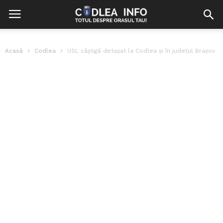
Acasă
Codlea
USL câștigă detașat la Codlea și în județul Brașov