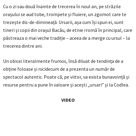
Cu o zi sau două înainte de trecerea în noul an, pe străzile
orașului se aud tobe, trompete și fluiere, un zgomot care te
trezește dis-de-dimineață. Ursarii, așa cum își spun ei, sunt
tineri și copii din orașul Bacău, de etnie rromă în principal, care
păstreaza o mai veche tradiție – aceea de a merge cu ursul – la
trecerea dintre ani.
Un obicei literalmente frumos, însă diluat de tendința de a
obține foloase și nicidecum de a prezenta un număr de
spectacol autentic. Poate că, pe viitor, va exista bunavoință și
resurse pentru a pune în valoare și acești „ursari” și la Codlea.
VIDEO