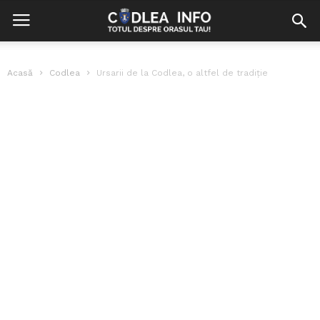
Acasă
Codlea
Ursarii de la Codlea, o altfel de tradiție