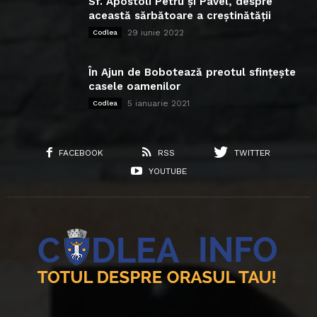
Sf. Apostoli Petru și Pavel, despre
această sărbătoare a creștinătății
29 iunie 2022
Codlea
În Ajun de Bobotează preotul sfințește
casele oamenilor
5 ianuarie 2021
Codlea
FACEBOOK
RSS
TWITTER
YOUTUBE