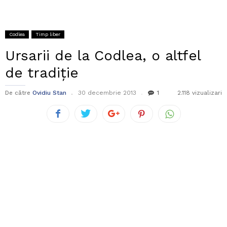
Codlea
Timp liber
Ursarii de la Codlea, o altfel
de tradiție
De către
Ovidiu Stan
30 decembrie 2013
1
2.118 vizualizari