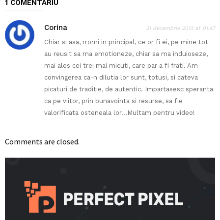
1 COMENTARIU
Corina
31 decembrie 2013 at 01:47
Chiar si asa, rromi in principal, ce or fi ei, pe mine tot
au reusit sa ma emotioneze, chiar sa ma induioseze,
mai ales cei trei mai micuti, care par a fi frati. Am
convingerea ca-n dilutia lor sunt, totusi, si cateva
picaturi de traditie, de autentic. Impartasesc speranta
ca pe viitor, prin bunavointa si resurse, sa fie
valorificata osteneala lor…Multam pentru video!
Comments are closed.