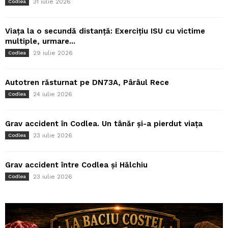
31 iulie 2026
Codlea
Viața la o secundă distanță: Exercițiu ISU cu victime
multiple, urmare...
29 iulie 2026
Codlea
Autotren răsturnat pe DN73A, Pârâul Rece
24 iulie 2026
Codlea
Grav accident în Codlea. Un tânăr și-a pierdut viața
23 iulie 2026
Codlea
Grav accident între Codlea și Hălchiu
23 iulie 2026
Codlea