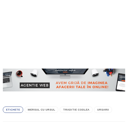
ETICHETE
MERSUL CU URSUL
TRADITIE CODLEA
URSARII