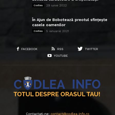
29 iunie 2022
Codlea
În Ajun de Bobotează preotul sfințește
casele oamenilor
5 ianuarie 2021
Codlea
FACEBOOK
RSS
TWITTER
YOUTUBE
Contactați-ne:
contact@codlea-info.ro