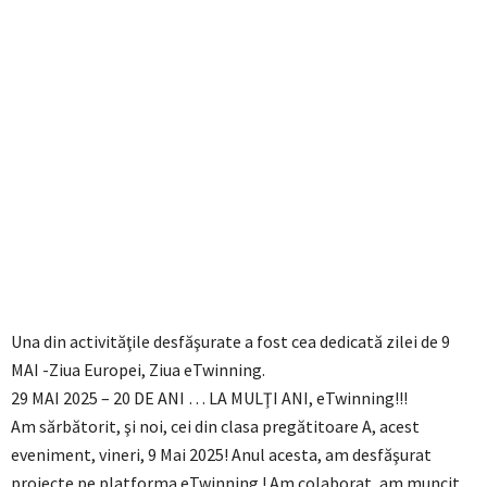
Una din activităţile desfăşurate a fost cea dedicată zilei de 9
MAI -Ziua Europei, Ziua eTwinning.
29 MAI 2025 – 20 DE ANI … LA MULŢI ANI, eTwinning!!!
Am sărbătorit, şi noi, cei din clasa pregătitoare A, acest
eveniment, vineri, 9 Mai 2025! Anul acesta, am desfăşurat
proiecte pe platforma eTwinning ! Am colaborat, am muncit