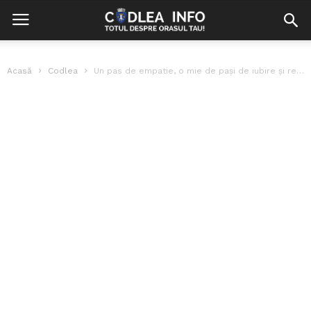
Acasă
Codlea
Un pas de empatie, o mie de pași de iubire și respect!