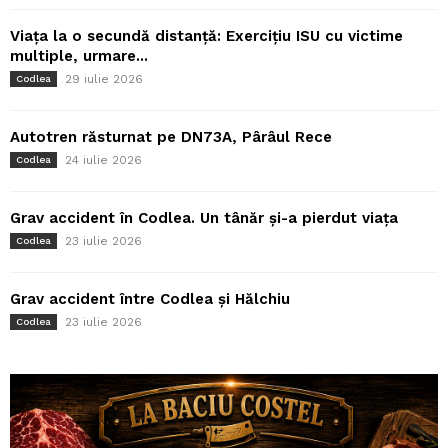
Viața la o secundă distanță: Exercițiu ISU cu victime
multiple, urmare...
29 iulie 2026
Codlea
Autotren răsturnat pe DN73A, Pârâul Rece
24 iulie 2026
Codlea
Grav accident în Codlea. Un tânăr și-a pierdut viața
23 iulie 2026
Codlea
Grav accident între Codlea și Hălchiu
23 iulie 2026
Codlea