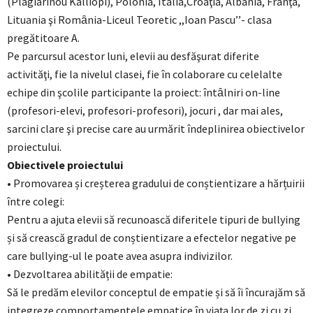
(Plagiarinou Kalliopi), Polonia, Italia,Croaţia, Albania, Franţa,
Lituania şi Romȃnia-Liceul Teoretic ,,Ioan Pascu’’- clasa
pregătitoare A.
Pe parcursul acestor luni, elevii au desfăşurat diferite
activităţi, fie la nivelul clasei, fie în colaborare cu celelalte
echipe din şcolile participante la proiect: întȃlniri on-line
(profesori-elevi, profesori-profesori), jocuri , dar mai ales,
sarcini clare şi precise care au urmărit îndeplinirea obiectivelor
proiectului.
Obiectivele proiectului
• Promovarea și creșterea gradului de conștientizare a hărțuirii
între colegi:
Pentru a ajuta elevii să recunoască diferitele tipuri de bullying
și să crească gradul de conștientizare a efectelor negative pe
care bullying-ul le poate avea asupra indivizilor.
• Dezvoltarea abilității de empatie:
Să le predăm elevilor conceptul de empatie și să îi încurajăm să
integreze comportamentele empatice în viața lor de zi cu zi.