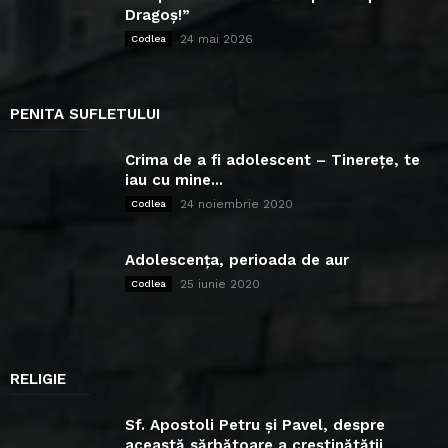
Dragoș!”
24 mai 2026
Codlea
PENITA SUFLETULUI
Crima de a fi adolescent – Tinerețe, te
iau cu mine...
24 noiembrie 2020
Codlea
Adolescența, perioada de aur
25 iunie 2020
Codlea
RELIGIE
Sf. Apostoli Petru și Pavel, despre
această sărbătoare a creștinătății