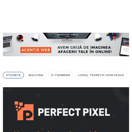
ETICHETE
BULLYING
E-TWINNING
LICEUL TEORETIC IOAN PASCU