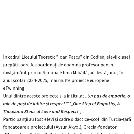
În cadrul Liceului Teoretic ”Ioan Pascu” din Codlea, elevii clasei
pregătitoare A, coordonaţi de doamna profesor pentru
învăţămȃnt primar Simona-Elena Mihăilă, au desfăşurat, în
anul şcolar 2024-2025, mai multe proiecte europene
eTwinning.
Unul dintre aceste proiecte s-a intitulat
,,Un pas de empatie, o
mie de pași de iubire și respect!” („One Step of Empathy, A
Thousand Steps of Love and Respect!”) .
Participanţii au fost elevi şi cadre didactice-şcoli din Turcia-ţară
fondatoare a proiectului (Aysun Akyol), Grecia-fondator