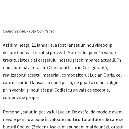
Codlea(Zeiden) - Foto Ioan Petrea
Azi dimineață, 21 ianuarie, a fost lansat un nou videoclip
despre Codlea, trecut și prezent. Materialul pune în valoare
trecutul istoric al orășelului nostru și schimbarea actuală, în
noua lumină a refacerii Centrului Istoric. Cu siguranță,
realizatorul acestui material, compozitorul Lucian Opriș, cel
care de curând lansase o nouă piesă, ne poartă cu nostalgie
prin vechiul și noul târg al Codlei cu un vals de excepție,
compoziție proprie.
Personal, salut inițiativa lui Lucian. De astfel de modele avem
nevoie pentru a pune în valoare multiculturalitatea de care se
bucură Codlea (Zeiden). Așa cum spuneam mai deunăzi, orașul