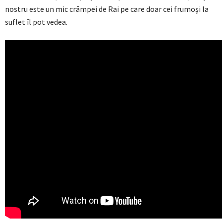
nostru este un mic crâmpei de Rai pe care doar cei frumoși la
suflet îl pot vedea.