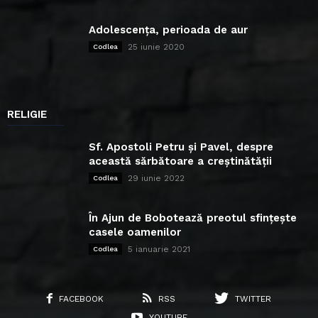
Adolescența, perioada de aur
25 iunie 2020
Codlea
RELIGIE
Sf. Apostoli Petru și Pavel, despre
această sărbătoare a creștinătății
29 iunie 2022
Codlea
În Ajun de Bobotează preotul sfințește
casele oamenilor
5 ianuarie 2021
Codlea
FACEBOOK
RSS
TWITTER
YOUTUBE