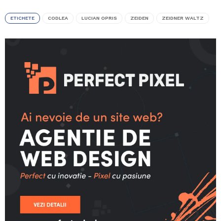
ETICHETE
CODLEA
LUCIAN OPRIS
ZEIDEN
ZEIDNER WALTZ