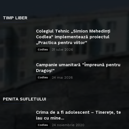
TIMP LIBER
Colegiul Tehnic „Simion Mehedinți
Codlea” implementează proiectul
„Practica pentru viitor”
31 iulie 2026
Codlea
Campanie umanitară ”Împreună pentru
Dragoș!”
24 mai 2026
Codlea
PENITA SUFLETULUI
Crima de a fi adolescent – Tinerețe, te
iau cu mine...
24 noiembrie 2020
Codlea