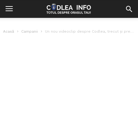
Acasă
Campanii
Un nou videoclip despre Codlea, trecut și prezent