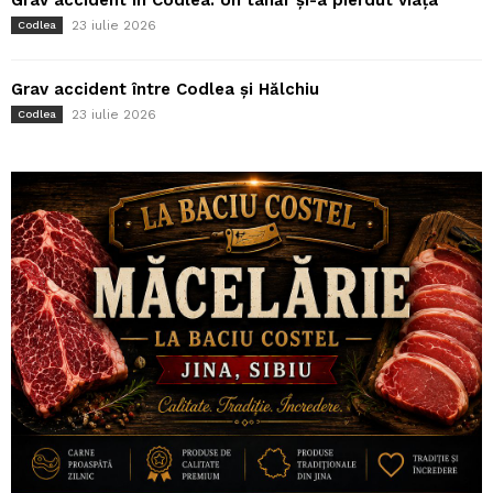
Grav accident în Codlea. Un tânăr și-a pierdut viața
23 iulie 2026
Codlea
Grav accident între Codlea și Hălchiu
23 iulie 2026
Codlea