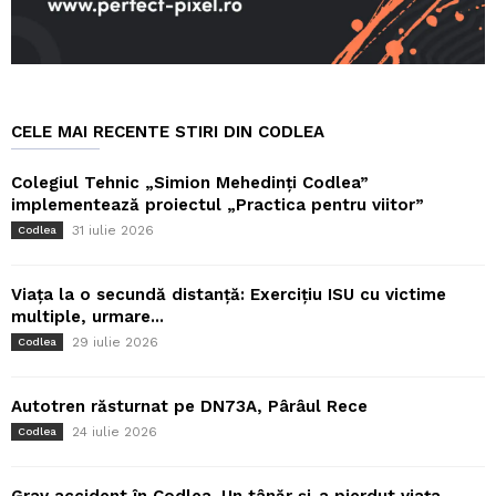
CELE MAI RECENTE STIRI DIN CODLEA
Colegiul Tehnic „Simion Mehedinți Codlea”
implementează proiectul „Practica pentru viitor”
31 iulie 2026
Codlea
Viața la o secundă distanță: Exercițiu ISU cu victime
multiple, urmare...
29 iulie 2026
Codlea
Autotren răsturnat pe DN73A, Pârâul Rece
24 iulie 2026
Codlea