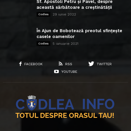
Sf. Apostoli Petru și Pavel, despre
această sărbătoare a creștinătății
29 iunie 2022
Codlea
În Ajun de Bobotează preotul sfințește
casele oamenilor
5 ianuarie 2021
Codlea
FACEBOOK
RSS
TWITTER
YOUTUBE