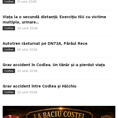
31 iulie 2026
Codlea
Viața la o secundă distanță: Exercițiu ISU cu victime
multiple, urmare...
29 iulie 2026
Codlea
Autotren răsturnat pe DN73A, Pârâul Rece
24 iulie 2026
Codlea
Grav accident în Codlea. Un tânăr și-a pierdut viața
23 iulie 2026
Codlea
Grav accident între Codlea și Hălchiu
23 iulie 2026
Codlea