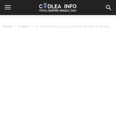
Acasă
Codlea
Un autoturism a ars ca o torță pe DN1, în apropiere de...