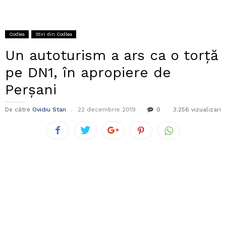
Codlea
Stiri din Codlea
Un autoturism a ars ca o torță
pe DN1, în apropiere de
Perșani
De către
Ovidiu Stan
22 decembrie 2019
0
3.256 vizualizari