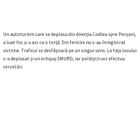
Un autoturism care se deplasa din direcția Codlea spre Perșani,
a luat foc și a ars ca o torță. Din fericire nu s-au înregistrat
victime. Traficul se desfășoară pe un singur sens. La fața locului
s-a deplasat și un echipaj SMURD, iar polițiștii vor efectua
cercetări.