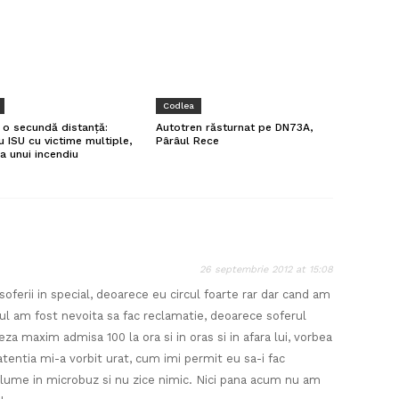
Codlea
a o secundă distanță:
Autotren răsturnat pe DN73A,
u ISU cu victime multiple,
Pârâul Rece
a unui incendiu
26 septembrie 2012 at 15:08
oferii in special, deoarece eu circul foarte rar dar cand am
ul am fost nevoita sa fac reclamatie, deoarece soferul
eza maxim admisa 100 la ora si in oras si in afara lui, vorbea
atentia mi-a vorbit urat, cum imi permit eu sa-i fac
 lume in microbuz si nu zice nimic. Nici pana acum nu am