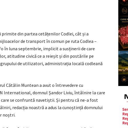
rimite din partea cetățenilor Codlei, cât și a
mijloacelor de transport în comun pe ruta Codlea –
 în luna septembrie, implicit a susținerii de care
r, atitudine civică ce a reieșit și din postările pe
 grupului de utilizatori, administrația locală codleană
rul Cătălin Muntean a avut o întrevedere cu
 International, domnul Șandor Liviu, întâlnire la care
are se confruntă navetiștii. Și pentru că ne-a fost
tâlniri, redacția noastră a adus la cunoștință domnului
r noștri.