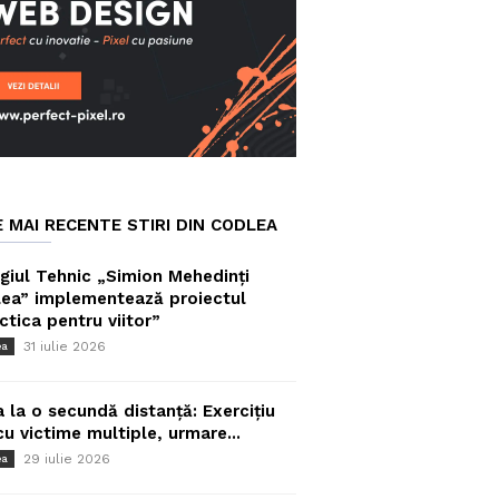
E MAI RECENTE STIRI DIN CODLEA
giul Tehnic „Simion Mehedinți
ea” implementează proiectul
ctica pentru viitor”
31 iulie 2026
ea
a la o secundă distanță: Exercițiu
cu victime multiple, urmare...
29 iulie 2026
ea