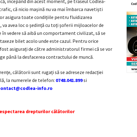
ii că, începând din acest moment, pe traseul Codlea-
 trafic, că nicio mașină nu va mai îmbarca navetiști
or asigura toate condițiile pentru fluidizarea
 va avea loc o ședință cu toți șoferii mijloacelor de
e în vedere să aibă un comportament civilizat, să se
taxeze bilet acolo unde este cazul. Pentru orice
ost asigurați de către administratorul firmei că se vor
rge până la desfacerea contractului de muncă.
ențe, călătorii sunt rugați să se adreseze redacției
lă, la numerele de telefon:
0748.041.899
si
contact@codlea-info.ro
spectarea drepturilor călătorilor