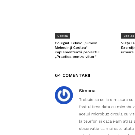
Codlea
Codlea
Colegiul Tehnic „Simion
Viața l
Mehedinți Codlea”
Exerciți
implementează proiectul
urmare 
„Practica pentru viitor”
64 COMENTARII
Simona
Trebuie sa se ia o masura cu s
fost ultima data cu microbuz
acelui microbuz circula cu vit
la telefon si daca i-am atras 
observatie ca mai este atata