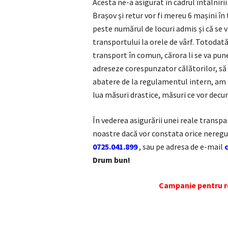
Acesta ne-a asigurat în cadrul întâlnir
Brașov și retur vor fi mereu 6 mașini în
peste numărul de locuri admis și că se v
transportului la orele de vârf. Totodată,
transport în comun, cărora li se va pun
adreseze corespunzator călătorilor, să 
abatere de la regulamentul intern, am f
lua măsuri drastice, măsuri ce vor decu
În vederea asigurării unei reale transpar
noastre dacă vor constata orice neregu
0725.041.899
, sau pe adresa de e-mail
Drum bun!
Campanie pentru re