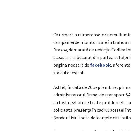
Ca urmare a numeroaselor nemulțumiri p
campaniei de monitorizare în trafic a 
Brașov, demarată de redacția Codlea Info
aceasta s-a bucurat din partea cetățenilo
pagina noastră de
facebook
, aferentă
s-a autosesizat.
Astfel, în data de 26 septembrie, prima
administratorul firmei de transport SAN
au fost dezbătute toate problemele cu c
solicitată prezența în cadrul acestei în
Șandor Liviu toate doleanțele cititorilo