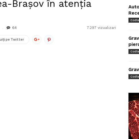
a-Brașov în atenția
Auto
Rec
Codl
64
7.297 vizualizari
Grav
uiți pe Twitter
pier
Codl
Grav
Codl