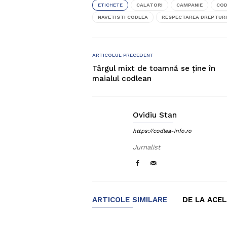
ETICHETE
CALATORI
CAMPANIE
COD
NAVETISTI CODLEA
RESPECTAREA DREPTUR
ARTICOLUL PRECEDENT
Târgul mixt de toamnă se ține în
maialul codlean
Ovidiu Stan
https://codlea-info.ro
Jurnalist
ARTICOLE SIMILARE
DE LA ACE