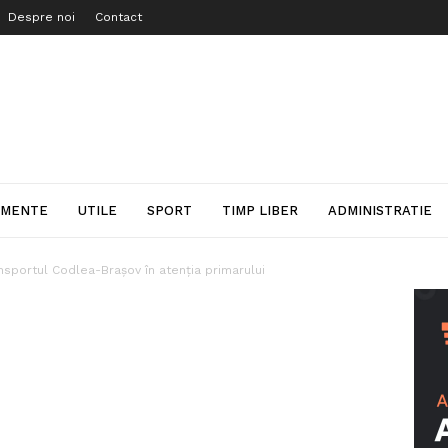
Despre noi
Contact
IMENTE
UTILE
SPORT
TIMP LIBER
ADMINISTRATIE
nsportul Codlea-Brașov în atenția primarului