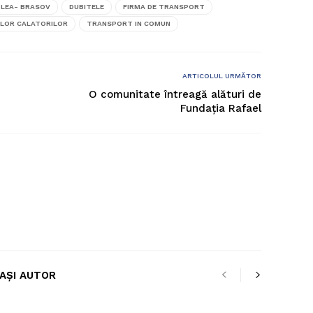
LEA- BRASOV
DUBITELE
FIRMA DE TRANSPORT
ILOR CALATORILOR
TRANSPORT IN COMUN
ARTICOLUL URMĂTOR
O comunitate întreagă alături de
Fundația Rafael
LAȘI AUTOR