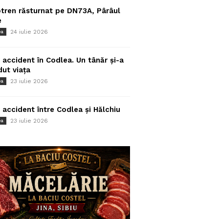
tren răsturnat pe DN73A, Pârâul
e
24 iulie 2026
ea
 accident în Codlea. Un tânăr și-a
dut viața
23 iulie 2026
ea
 accident între Codlea și Hălchiu
23 iulie 2026
ea