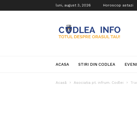
luni, august 3, 2026
Horoscop astazi
Codlea
Info
ACASA
STIRI DIN CODLEA
EVEN
Acasă
Asociatia pt. infrum. Codlei
Tra