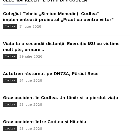
Colegiul Tehnic „Simion Mehedinți Codlea”
implementează proiectul „Practica pentru viitor”
31 iulie 2026
Codlea
Viața la o secundă distanță: Exercițiu ISU cu victime
multiple, urmare...
29 iulie 2026
Codlea
Autotren răsturnat pe DN73A, Pârâul Rece
24 iulie 2026
Codlea
Grav accident în Codlea. Un tânăr și-a pierdut viața
23 iulie 2026
Codlea
Grav accident între Codlea și Hălchiu
23 iulie 2026
Codlea