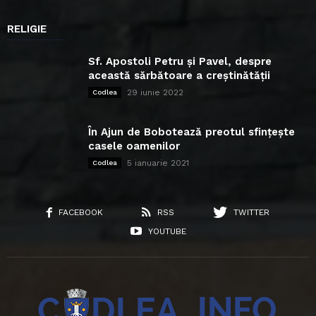
RELIGIE
Sf. Apostoli Petru și Pavel, despre
această sărbătoare a creștinătății
29 iunie 2022
Codlea
În Ajun de Bobotează preotul sfințește
casele oamenilor
5 ianuarie 2021
Codlea
FACEBOOK
RSS
TWITTER
YOUTUBE