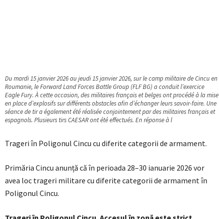
Du mardi 15 janvier 2026 au jeudi 15 janvier 2026, sur le camp militaire de Cincu en
Roumanie, le Forward Land Forces Battle Group (FLF BG) a conduit l’exercice
Eagle Fury. À cette occasion, des militaires français et belges ont procédé à la mise
en place d’explosifs sur différents obstacles afin d’échanger leurs savoir-faire. Une
séance de tir a également été réalisée conjointement par des militaires français et
espagnols. Plusieurs tirs CAESAR ont été effectués. En réponse à l
Trageri în Poligonul Cincu cu diferite categorii de armament.
Primăria Cincu anunță că în perioada 28–30 ianuarie 2026 vor
avea loc trageri militare cu diferite categorii de armament în
Poligonul Cincu.
Trageri în Poligonul Cincu. Accesul în zonă este strict