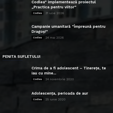
Codlea” implementează proiectul
„Practica pentru viitor”
31 iulie 2026
Codlea
Campanie umanitară ”Împreună pentru
Dragoș!”
24 mai 2026
Codlea
PENITA SUFLETULUI
Crima de a fi adolescent – Tinerețe, te
iau cu mine...
24 noiembrie 2020
Codlea
Adolescența, perioada de aur
25 iunie 2020
Codlea