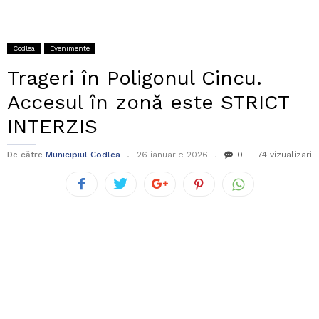
Codlea
Evenimente
Trageri în Poligonul Cincu.
Accesul în zonă este STRICT
INTERZIS
De către
Municipiul Codlea
26 ianuarie 2026
0
74 vizualizari