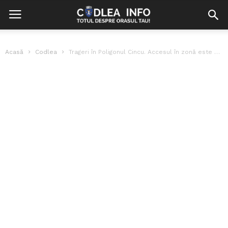
Acasă
Codlea
Trageri în Poligonul Cincu. Accesul în zonă este STRICT INTERZIS