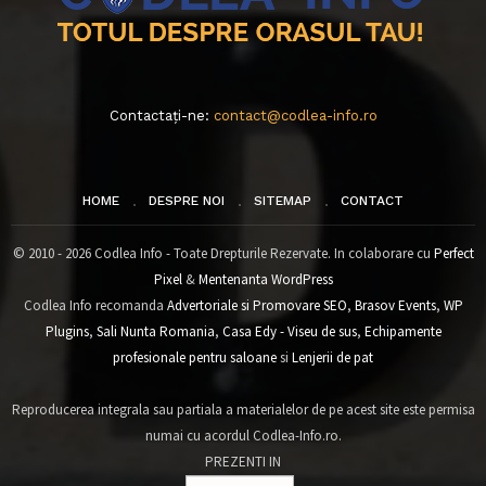
Contactați-ne:
contact@codlea-info.ro
HOME
DESPRE NOI
SITEMAP
CONTACT
© 2010 - 2026 Codlea Info - Toate Drepturile Rezervate. In colaborare cu
Perfect
Pixel
&
Mentenanta WordPress
Codlea Info recomanda
Advertoriale si Promovare SEO
,
Brasov Events
,
WP
Plugins
,
Sali Nunta Romania
,
Casa Edy - Viseu de sus
,
Echipamente
profesionale pentru saloane
si
Lenjerii de pat
Reproducerea integrala sau partiala a materialelor de pe acest site este permisa
numai cu acordul Codlea-Info.ro.
PREZENTI IN