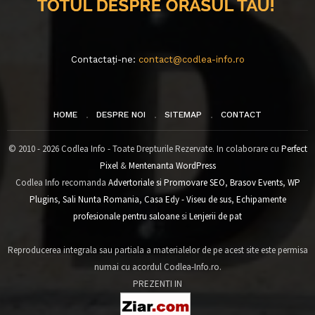
Contactați-ne:
contact@codlea-info.ro
HOME
DESPRE NOI
SITEMAP
CONTACT
© 2010 - 2026 Codlea Info - Toate Drepturile Rezervate. In colaborare cu
Perfect
Pixel
&
Mentenanta WordPress
Codlea Info recomanda
Advertoriale si Promovare SEO
,
Brasov Events
,
WP
Plugins
,
Sali Nunta Romania
,
Casa Edy - Viseu de sus
,
Echipamente
profesionale pentru saloane
si
Lenjerii de pat
Reproducerea integrala sau partiala a materialelor de pe acest site este permisa
numai cu acordul Codlea-Info.ro.
PREZENTI IN