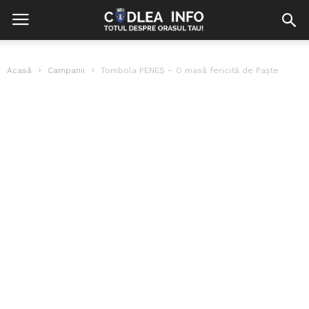
Acasă
Campanii
Tombola PENEȘ – O masă fericită de Paște