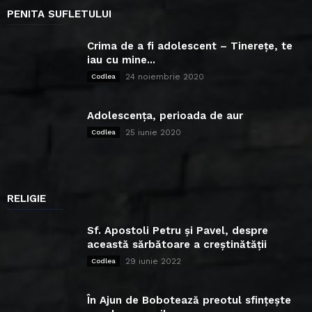
PENITA SUFLETULUI
Crima de a fi adolescent – Tinerețe, te
iau cu mine...
24 noiembrie 2020
Codlea
Adolescența, perioada de aur
25 iunie 2020
Codlea
RELIGIE
Sf. Apostoli Petru și Pavel, despre
această sărbătoare a creștinătății
29 iunie 2022
Codlea
În Ajun de Bobotează preotul sfințește