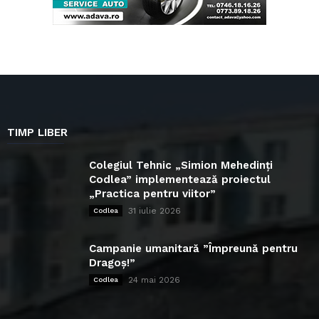
TIMP LIBER
Colegiul Tehnic „Simion Mehedinți
Codlea” implementează proiectul
„Practica pentru viitor”
31 iulie 2026
Codlea
Campanie umanitară ”Împreună pentru
Dragoș!”
24 mai 2026
Codlea