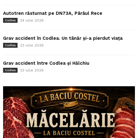
Autotren răsturnat pe DN73A, Pârâul Rece
24 iulie 2026
Codlea
Grav accident în Codlea. Un tânăr și-a pierdut viața
23 iulie 2026
Codlea
Grav accident între Codlea și Hălchiu
23 iulie 2026
Codlea