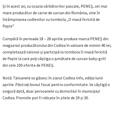
Și în acest an, cu ocazia sărbătorilor pascale, PENEȘ, cel mai
mare producător de carne de curcan din România, vine în
întâmpinarea codlenilor cu tombola „O masă fericită de
Paște”
Cumpără în perioada 18 – 28 aprilie produse marca PENEȘ din
magaznul producătorului din Codlea în valoare de minim 40 lei,
completează talonul și participă la tombola O masă fericită
de Paște la care poți câștiga o jumătate de curcan baby-grill
din cele 100 oferite de PENEȘ.
Notă: Taloanele se găsesc în ziarul Codlea Info, ediția lunii
aprilie. Păstrați bonul fiscal pentru conformitate. Se câștigă o
singură dată, doar persoanele cu domiciliul în municipiul
Codlea. Premiile pot fi ridicate în zilele de 29 și 30.