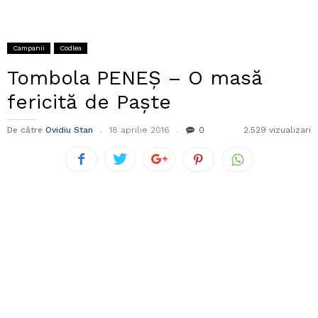
Campanii
Codlea
Tombola PENEȘ – O masă
fericită de Paște
De către
Ovidiu Stan
18 aprilie 2016
0
2.529 vizualizari