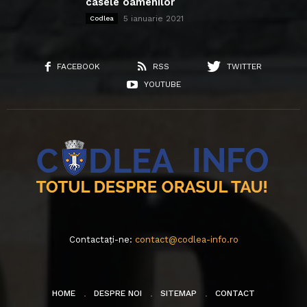
casele oamenilor
5 ianuarie 2021
Codlea
FACEBOOK
RSS
TWITTER
YOUTUBE
Contactați-ne:
contact@codlea-info.ro
HOME
DESPRE NOI
SITEMAP
CONTACT