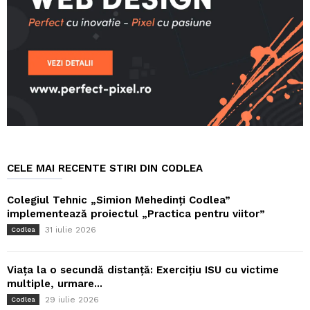
CELE MAI RECENTE STIRI DIN CODLEA
Colegiul Tehnic „Simion Mehedinți Codlea”
implementează proiectul „Practica pentru viitor”
31 iulie 2026
Codlea
Viața la o secundă distanță: Exercițiu ISU cu victime
multiple, urmare...
29 iulie 2026
Codlea