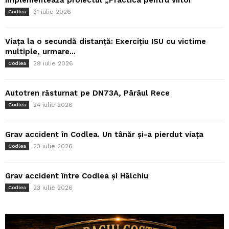
implementează proiectul „Practica pentru viitor”
31 iulie 2026
Codlea
Viața la o secundă distanță: Exercițiu ISU cu victime
multiple, urmare...
29 iulie 2026
Codlea
Autotren răsturnat pe DN73A, Pârâul Rece
24 iulie 2026
Codlea
Grav accident în Codlea. Un tânăr și-a pierdut viața
23 iulie 2026
Codlea
Grav accident între Codlea și Hălchiu
23 iulie 2026
Codlea