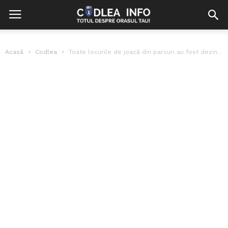
Acasă
Codlea
Toate locurile de joacă din parcuri au fost dezinfectate