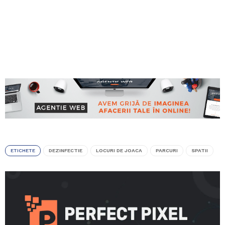
ETICHETE
DEZINFECTIE
LOCURI DE JOACA
PARCURI
SPATII