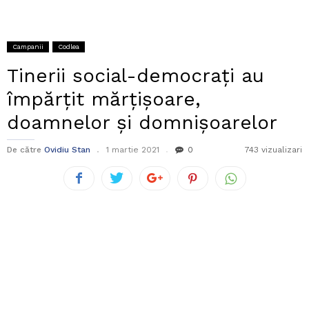
Campanii
Codlea
Tinerii social-democrați au
împărțit mărțișoare,
doamnelor și domnișoarelor
De către
Ovidiu Stan
1 martie 2021
0
743 vizualizari