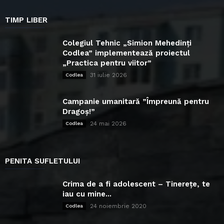
TIMP LIBER
Colegiul Tehnic „Simion Mehedinți
Codlea” implementează proiectul
„Practica pentru viitor”
31 iulie 2026
Codlea
Campanie umanitară ”Împreună pentru
Dragoș!”
24 mai 2026
Codlea
PENITA SUFLETULUI
Crima de a fi adolescent – Tinerețe, te
iau cu mine...
24 noiembrie 2020
Codlea