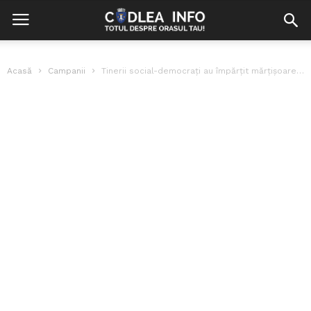
Acasă
Campanii
Tinerii social-democrați au împărțit mărțișoare, doamnelor și domnișoarelor