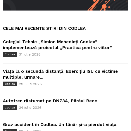
CELE MAI RECENTE STIRI DIN CODLEA
Colegiul Tehnic „Simion Mehedinți Codlea”
implementează proiectul „Practica pentru viitor”
31 iulie 2026
Codlea
Viața la o secundă distanță: Exercițiu ISU cu victime
multiple, urmare...
29 iulie 2026
Codlea
Autotren răsturnat pe DN73A, Pârâul Rece
24 iulie 2026
Codlea
Grav accident în Codlea. Un tânăr și-a pierdut viața