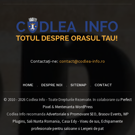
Contactați-ne:
contact@codlea-info.ro
HOME
DESPRE NOI
SITEMAP
CONTACT
© 2010 - 2026 Codlea Info - Toate Drepturile Rezervate. In colaborare cu
Perfect
Pixel
&
Mentenanta WordPress
Codlea Info recomanda
Advertoriale si Promovare SEO
,
Brasov Events
,
WP
Plugins
,
Sali Nunta Romania
,
Casa Edy - Viseu de sus
,
Echipamente
profesionale pentru saloane
si
Lenjerii de pat