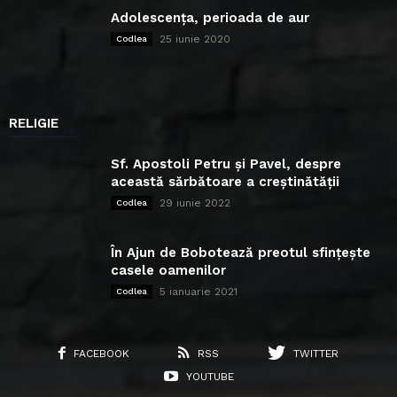
Adolescența, perioada de aur
25 iunie 2020
Codlea
RELIGIE
Sf. Apostoli Petru și Pavel, despre
această sărbătoare a creștinătății
29 iunie 2022
Codlea
În Ajun de Bobotează preotul sfințește
casele oamenilor
5 ianuarie 2021
Codlea
FACEBOOK
RSS
TWITTER
YOUTUBE