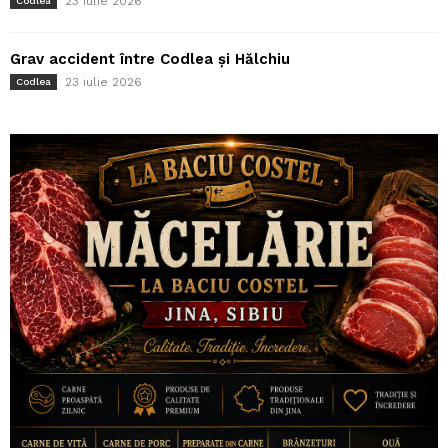
23 iulie 2026
Codlea
Grav accident între Codlea și Hălchiu
23 iulie 2026
Codlea