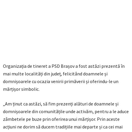
Organizația de tineret a PSD Brașov a fost astăzi prezentă în
mai multe localități din județ, felicitând doamnele și
domnișoarele cu ocazia venirii primăverii și oferindu-le un
mărțișor simbolic.
„Am ținut ca astăzi, să fim prezenți alături de doamnele și
domnișoarele din comunitățile unde activăm, pentru a le aduce
zâmbetele pe buze prin oferirea unui mărțișor. Prin aceste
acțiuni ne dorim să ducem tradițiile mai departe și ca cei mai