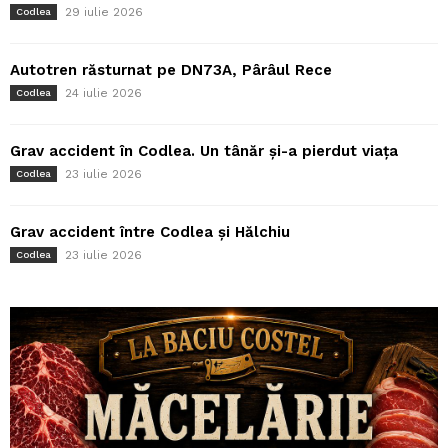
29 iulie 2026
Codlea
Autotren răsturnat pe DN73A, Pârâul Rece
24 iulie 2026
Codlea
Grav accident în Codlea. Un tânăr și-a pierdut viața
23 iulie 2026
Codlea
Grav accident între Codlea și Hălchiu
23 iulie 2026
Codlea