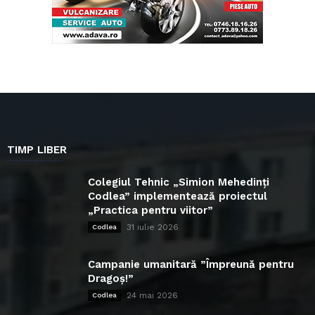
TIMP LIBER
Colegiul Tehnic „Simion Mehedinți
Codlea” implementează proiectul
„Practica pentru viitor”
31 iulie 2026
Codlea
Campanie umanitară ”Împreună pentru
Dragoș!”
24 mai 2026
Codlea