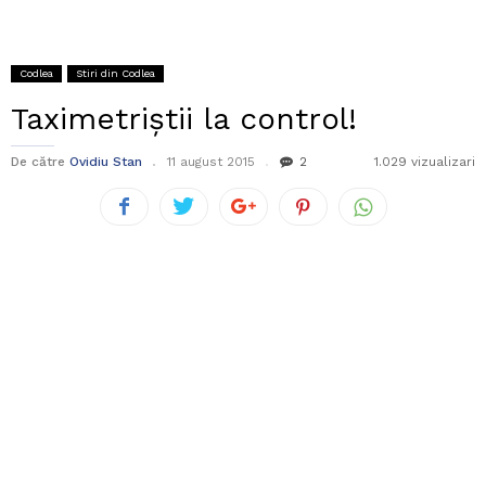
Codlea
Stiri din Codlea
Taximetriștii la control!
De către
Ovidiu Stan
11 august 2015
2
1.029 vizualizari