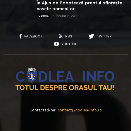
În Ajun de Bobotează preotul sfințește
casele oamenilor
5 ianuarie 2021
Codlea
FACEBOOK
RSS
TWITTER
YOUTUBE
Contactați-ne:
contact@codlea-info.ro