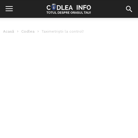
Acasă
Codlea
Taximetriștii la control!