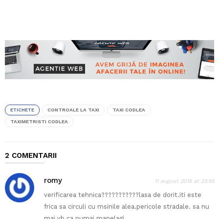
ETICHETE
CONTROALE LA TAXI
TAXI CODLEA
TAXIMETRISTI CODLEA
2 COMENTARII
romy
11 august 2015 at 23:55
verificarea tehnica???????????lasa de dorit.iti este
frica sa circuli cu msinile alea.pericole stradale. sa nu
mai vb ca numai manelagi