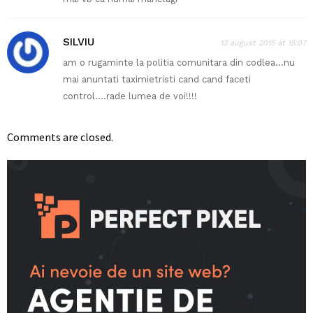
SILVIU
13 august 2015 at 15:07
am o rugaminte la politia comunitara din codlea…nu
mai anuntati taximietristi cand cand faceti
control….rade lumea de voi!!!!
Comments are closed.