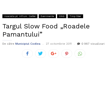
Asociatia pt. infrum. Codlei
Evenimente
ONG
Timp liber
Targul Slow Food „Roadele
Pamantului”
De către
Municipiul Codlea
27 octombrie 2011
0
987 vizualizari