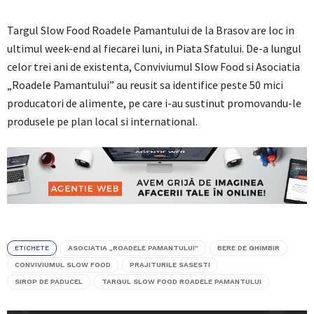
Targul Slow Food Roadele Pamantului de la Brasov are loc in
ultimul week-end al fiecarei luni, in Piata Sfatului. De-a lungul
celor trei ani de existenta, Conviviumul Slow Food si Asociatia
„Roadele Pamantului” au reusit sa identifice peste 50 mici
producatori de alimente, pe care i-au sustinut promovandu-le
produsele pe plan local si international.
ETICHETE
ASOCIATIA „ROADELE PAMANTULUI”
BERE DE GHIMBIR
CONVIVIUMUL SLOW FOOD
PRAJITURILE SASESTI
SIROP DE PADUCEL
TARGUL SLOW FOOD ROADELE PAMANTULUI