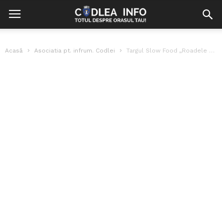
Acasă
Asociatia pt. infrum. Codlei
Targul Slow Food „Roadele Pamantului”