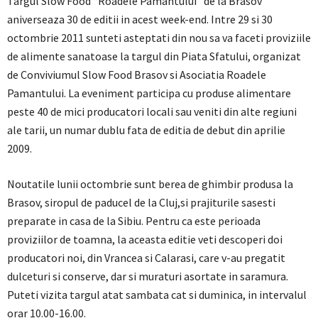
Targul Slow Food “Roadele Pamantului” de la Brasov
aniverseaza 30 de editii in acest week-end. Intre 29 si 30
octombrie 2011 sunteti asteptati din nou sa va faceti proviziile
de alimente sanatoase la targul din Piata Sfatului, organizat
de Conviviumul Slow Food Brasov si Asociatia Roadele
Pamantului. La eveniment participa cu produse alimentare
peste 40 de mici producatori locali sau veniti din alte regiuni
ale tarii, un numar dublu fata de editia de debut din aprilie
2009.
Noutatile lunii octombrie sunt berea de ghimbir produsa la
Brasov, siropul de paducel de la Cluj,si prajiturile sasesti
preparate in casa de la Sibiu. Pentru ca este perioada
proviziilor de toamna, la aceasta editie veti descoperi doi
producatori noi, din Vrancea si Calarasi, care v-au pregatit
dulceturi si conserve, dar si muraturi asortate in saramura.
Puteti vizita targul atat sambata cat si duminica, in intervalul
orar 10.00-16.00.