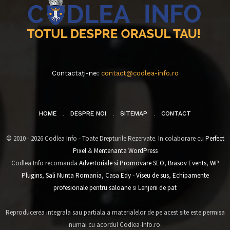
Contactați-ne:
contact@codlea-info.ro
HOME
DESPRE NOI
SITEMAP
CONTACT
© 2010 - 2026 Codlea Info - Toate Drepturile Rezervate. In colaborare cu
Perfect
Pixel
&
Mentenanta WordPress
Codlea Info recomanda
Advertoriale si Promovare SEO
,
Brasov Events
,
WP
Plugins
,
Sali Nunta Romania
,
Casa Edy - Viseu de sus
,
Echipamente
profesionale pentru saloane
si
Lenjerii de pat
Reproducerea integrala sau partiala a materialelor de pe acest site este permisa
numai cu acordul Codlea-Info.ro.