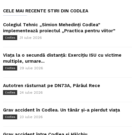
CELE MAI RECENTE STIRI DIN CODLEA
Colegiul Tehnic „Simion Mehedinți Codlea”
implementează proiectul „Practica pentru viitor”
31 iulie 2026
Codlea
Viața la o secundă distanță: Exercițiu ISU cu victime
multiple, urmare...
29 iulie 2026
Codlea
Autotren răsturnat pe DN73A, Pârâul Rece
24 iulie 2026
Codlea
Grav accident în Codlea. Un tânăr și-a pierdut viața
23 iulie 2026
Codlea
Grav accident între Codlea și Hălchiu