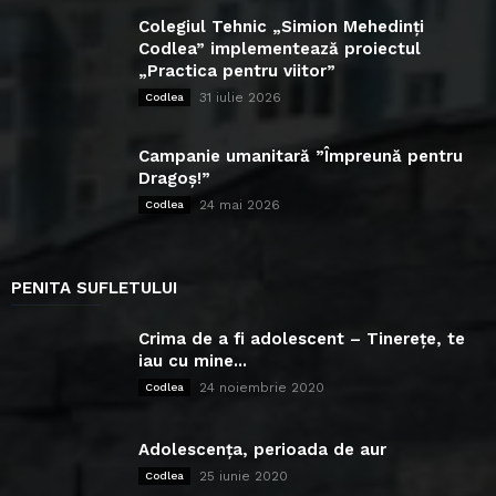
Colegiul Tehnic „Simion Mehedinți
Codlea” implementează proiectul
„Practica pentru viitor”
31 iulie 2026
Codlea
Campanie umanitară ”Împreună pentru
Dragoș!”
24 mai 2026
Codlea
PENITA SUFLETULUI
Crima de a fi adolescent – Tinerețe, te
iau cu mine...
24 noiembrie 2020
Codlea
Adolescența, perioada de aur
25 iunie 2020
Codlea