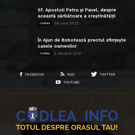
Sf. Apostoli Petru și Pavel, despre
această sărbătoare a creștinătății
29 iunie 2022
Codlea
În Ajun de Bobotează preotul sfințește
casele oamenilor
5 ianuarie 2021
Codlea
FACEBOOK
RSS
TWITTER
YOUTUBE