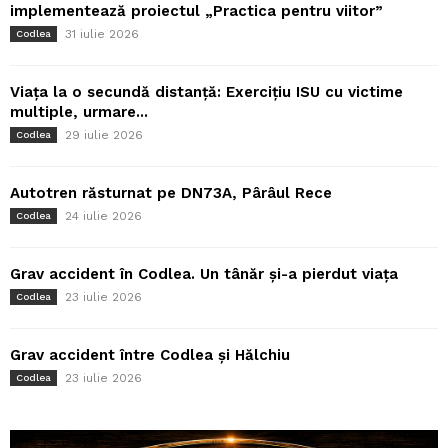
implementează proiectul „Practica pentru viitor”
31 iulie 2026
Codlea
Viața la o secundă distanță: Exercițiu ISU cu victime
multiple, urmare...
29 iulie 2026
Codlea
Autotren răsturnat pe DN73A, Pârâul Rece
24 iulie 2026
Codlea
Grav accident în Codlea. Un tânăr și-a pierdut viața
23 iulie 2026
Codlea
Grav accident între Codlea și Hălchiu
23 iulie 2026
Codlea