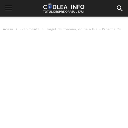
Acasă
Evenimente
Targul de toamna, editia a II-a – Proartis Codlea