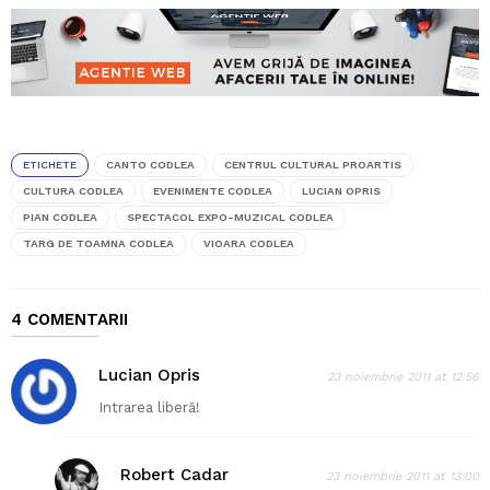
ETICHETE
CANTO CODLEA
CENTRUL CULTURAL PROARTIS
CULTURA CODLEA
EVENIMENTE CODLEA
LUCIAN OPRIS
PIAN CODLEA
SPECTACOL EXPO-MUZICAL CODLEA
TARG DE TOAMNA CODLEA
VIOARA CODLEA
4 COMENTARII
Lucian Opris
23 noiembrie 2011 at 12:56
Intrarea liberă!
Robert Cadar
23 noiembrie 2011 at 13:00