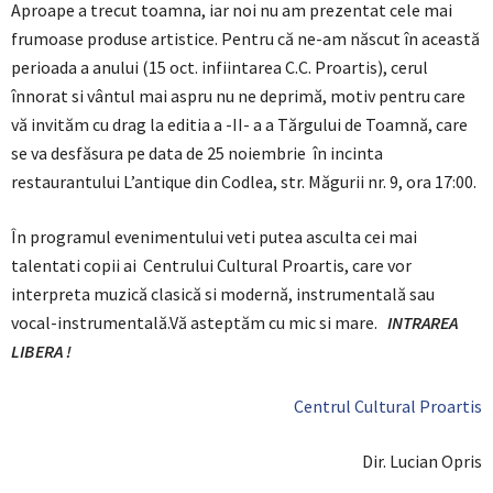
Aproape a trecut toamna, iar noi nu am prezentat cele mai
frumoase produse artistice. Pentru că ne-am născut în această
perioada a anului (15 oct. infiintarea C.C. Proartis), cerul
înnorat si vântul mai aspru nu ne deprimă, motiv pentru care
vă invităm cu drag la editia a -II- a a Tărgului de Toamnă, care
se va desfăsura pe data de 25 noiembrie în incinta
restaurantului L’antique din Codlea, str. Măgurii nr. 9, ora 17:00.
În programul evenimentului veti putea asculta cei mai
talentati copii ai Centrului Cultural Proartis, care vor
interpreta muzică clasică si modernă, instrumentală sau
vocal-instrumentală.Vă asteptăm cu mic si mare.
INTRAREA
LIBERA !
Centrul Cultural Proartis
Dir. Lucian Opris