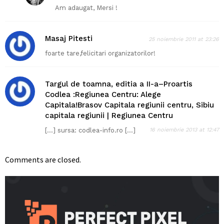
Am adaugat, Mersi !
Masaj Pitesti
25 noiembrie 2011 at 23:26
foarte tare,felicitari organizatorilor!
Targul de toamna, editia a II-a–Proartis
Codlea :Regiunea Centru: Alege
Capitala!Brasov Capitala regiunii centru, Sibiu
capitala regiunii | Regiunea Centru
[…] sursa: codlea-info.ro […]
16 noiembrie 2013 at 12:47
Comments are closed.