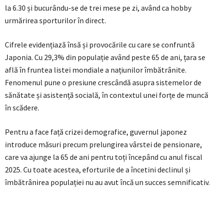
la 6.30 și bucurându-se de trei mese pe zi, având ca hobby
urmărirea sporturilor în direct.
Cifrele evidențiază însă și provocările cu care se confruntă
Japonia. Cu 29,3% din populație având peste 65 de ani, țara se
află în fruntea listei mondiale a națiunilor îmbătrânite.
Fenomenul pune o presiune crescândă asupra sistemelor de
sănătate și asistență socială, în contextul unei forțe de muncă
în scădere.
Pentru a face față crizei demografice, guvernul japonez
introduce măsuri precum prelungirea vârstei de pensionare,
care va ajunge la 65 de ani pentru toți începând cu anul fiscal
2025. Cu toate acestea, eforturile de a încetini declinul și
îmbătrânirea populației nu au avut încă un succes semnificativ.