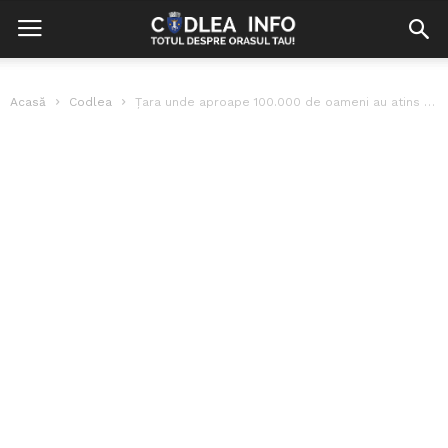
Acasă
Codlea
Ţara unde aproape 100.000 de oameni au atins vârsta de 100 de...