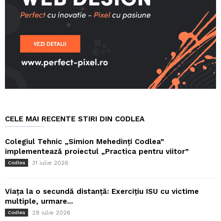
CELE MAI RECENTE STIRI DIN CODLEA
Colegiul Tehnic „Simion Mehedinți Codlea”
implementează proiectul „Practica pentru viitor”
31 iulie 2026
Codlea
Viața la o secundă distanță: Exercițiu ISU cu victime
multiple, urmare...
29 iulie 2026
Codlea