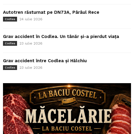
Autotren răsturnat pe DN73A, Pârâul Rece
24 iulie 2026
Codlea
Grav accident în Codlea. Un tânăr și-a pierdut viața
23 iulie 2026
Codlea
Grav accident între Codlea și Hălchiu
23 iulie 2026
Codlea