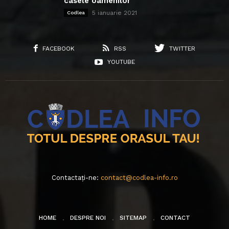
casele oamenilor
5 ianuarie 2021
Codlea
FACEBOOK
RSS
TWITTER
YOUTUBE
Contactați-ne:
contact@codlea-info.ro
HOME
DESPRE NOI
SITEMAP
CONTACT