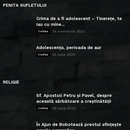
PENITA SUFLETULUI
Crima de a fi adolescent – Tinerețe, te
iau cu mine...
24 noiembrie 2020
Codlea
Adolescența, perioada de aur
25 iunie 2020
Codlea
RELIGIE
Sf. Apostoli Petru și Pavel, despre
această sărbătoare a creștinătății
29 iunie 2022
Codlea
În Ajun de Bobotează preotul sfințește