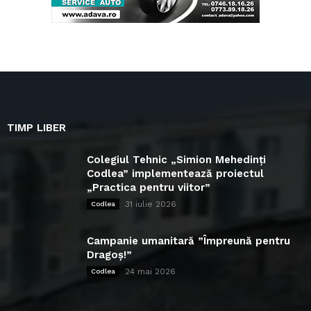
TIMP LIBER
Colegiul Tehnic „Simion Mehedinți
Codlea” implementează proiectul
„Practica pentru viitor”
31 iulie 2026
Codlea
Campanie umanitară ”Împreună pentru
Dragoș!”
24 mai 2026
Codlea