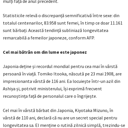
mulți față de anul precedent.
Statisticile relevă o discrepanță semnificativă între sexe: din
totalul centenarilor, 83.958 sunt femei, în timp ce doar 11.161
sunt bărbați. Această tendință subliniază longevitatea
remarcabilă a femeilor japoneze, conform AFP.
Cel mai bătrân om din lume este japonez
Japonia deține și recordul mondial pentru cea mai în vârstă
persoană în viață. Tomiko Itooka, născută pe 23 mai 1908, are
impresionanta vârstă de 116 ani. Ea locuiește într-un azil din
Ashiya și, potrivit ministerului, își exprimă frecvent
recunoștința față de personalul care o îngrijește.
Cel mai în vârstă bărbat din Japonia, Kiyotaka Mizuno, în
vârstă de 110 ani, declară că nu are un secret special pentru
longevitatea sa. El menține o rutină zilnică simplă, trezindu-se