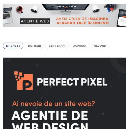
ETICHETE
BATRANI
CENTENARI
JAPONIA
RECORD