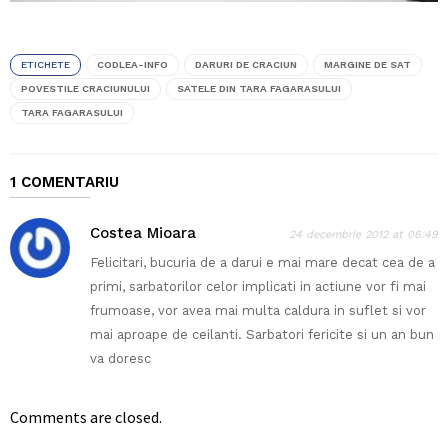
ETICHETE
CODLEA-INFO
DARURI DE CRACIUN
MARGINE DE SAT
POVESTILE CRACIUNULUI
SATELE DIN TARA FAGARASULUI
TARA FAGARASULUI
1 COMENTARIU
Costea Mioara
24 decembrie 2012 at 06:49
Felicitari, bucuria de a darui e mai mare decat cea de a
primi, sarbatorilor celor implicati in actiune vor fi mai
frumoase, vor avea mai multa caldura in suflet si vor
mai aproape de ceilanti. Sarbatori fericite si un an bun
va doresc
Comments are closed.