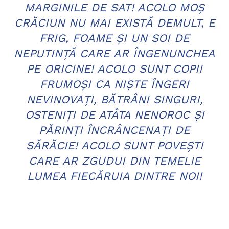
MARGINILE DE SAT! ACOLO MOŞ
CRĂCIUN NU MAI EXISTĂ DEMULT, E
FRIG, FOAME ŞI UN SOI DE
NEPUTINŢĂ CARE AR ÎNGENUNCHEA
PE ORICINE! ACOLO SUNT COPII
FRUMOŞI CA NIŞTE ÎNGERI
NEVINOVAŢI, BĂTRÂNI SINGURI,
OSTENIŢI DE ATÂTA NENOROC ŞI
PĂRINŢI ÎNCRÂNCENAŢI DE
SĂRĂCIE! ACOLO SUNT POVEŞTI
CARE AR ZGUDUI DIN TEMELIE
LUMEA FIECĂRUIA DINTRE NOI!