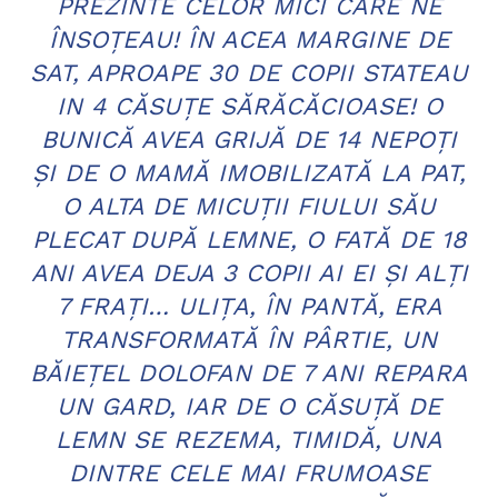
PREZINTE CELOR MICI CARE NE
ÎNSOŢEAU! ÎN ACEA MARGINE DE
SAT, APROAPE 30 DE COPII STATEAU
IN 4 CĂSUŢE SĂRĂCĂCIOASE! O
BUNICĂ AVEA GRIJĂ DE 14 NEPOŢI
ŞI DE O MAMĂ IMOBILIZATĂ LA PAT,
O ALTA DE MICUŢII FIULUI SĂU
PLECAT DUPĂ LEMNE, O FATĂ DE 18
ANI AVEA DEJA 3 COPII AI EI ŞI ALŢI
7 FRAŢI… ULIŢA, ÎN PANTĂ, ERA
TRANSFORMATĂ ÎN PÂRTIE, UN
BĂIEŢEL DOLOFAN DE 7 ANI REPARA
UN GARD, IAR DE O CĂSUŢĂ DE
LEMN SE REZEMA, TIMIDĂ, UNA
DINTRE CELE MAI FRUMOASE