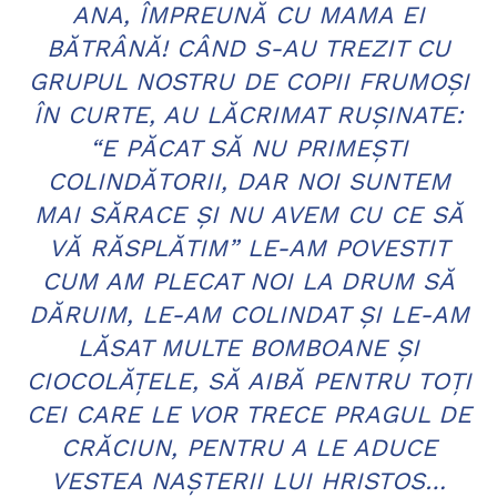
ANA, ÎMPREUNĂ CU MAMA EI
BĂTRÂNĂ! CÂND S-AU TREZIT CU
GRUPUL NOSTRU DE COPII FRUMOŞI
ÎN CURTE, AU LĂCRIMAT RUŞINATE:
“E PĂCAT SĂ NU PRIMEŞTI
COLINDĂTORII, DAR NOI SUNTEM
MAI SĂRACE ŞI NU AVEM CU CE SĂ
VĂ RĂSPLĂTIM” LE-AM POVESTIT
CUM AM PLECAT NOI LA DRUM SĂ
DĂRUIM, LE-AM COLINDAT ŞI LE-AM
LĂSAT MULTE BOMBOANE ŞI
CIOCOLĂŢELE, SĂ AIBĂ PENTRU TOŢI
CEI CARE LE VOR TRECE PRAGUL DE
CRĂCIUN, PENTRU A LE ADUCE
VESTEA NAŞTERII LUI HRISTOS…