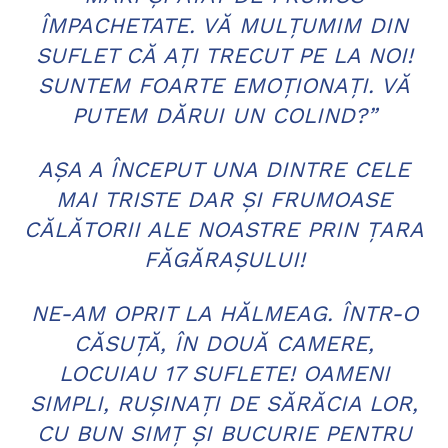
ÎMPACHETATE. VĂ MULŢUMIM DIN
SUFLET CĂ AŢI TRECUT PE LA NOI!
SUNTEM FOARTE EMOŢIONAŢI. VĂ
PUTEM DĂRUI UN COLIND?”
AŞA A ÎNCEPUT UNA DINTRE CELE
MAI TRISTE DAR ŞI FRUMOASE
CĂLĂTORII ALE NOASTRE PRIN ŢARA
FĂGĂRAŞULUI!
NE-AM OPRIT LA HĂLMEAG. ÎNTR-O
CĂSUŢĂ, ÎN DOUĂ CAMERE,
LOCUIAU 17 SUFLETE! OAMENI
SIMPLI, RUŞINAŢI DE SĂRĂCIA LOR,
CU BUN SIMŢ ŞI BUCURIE PENTRU