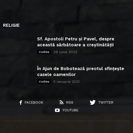
RELIGIE
Sf. Apostoli Petru și Pavel, despre
această sărbătoare a creștinătății
29 iunie 2022
Codlea
În Ajun de Bobotează preotul sfințește
casele oamenilor
5 ianuarie 2021
Codlea
FACEBOOK
RSS
TWITTER
YOUTUBE