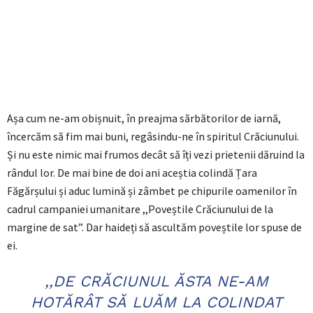
Așa cum ne-am obișnuit, în preajma sărbătorilor de iarnă,
încercăm să fim mai buni, regâsindu-ne în spiritul Crăciunului.
Și nu este nimic mai frumos decât să îți vezi prietenii dăruind la
rândul lor. De mai bine de doi ani aceștia colindă Țara
Făgărșului și aduc lumină și zâmbet pe chipurile oamenilor în
cadrul campaniei umanitare ,,Poveștile Crăciunului de la
margine de sat”. Dar haideți să ascultăm poveștile lor spuse de
ei.
,,DE CRĂCIUNUL ĂSTA NE-AM
HOTĂRÂT SĂ LUĂM LA COLINDAT