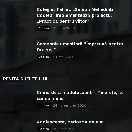
Colegiul Tehnic „Simion Mehedinți
Codlea” implementează proiectul
„Practica pentru viitor”
31 iulie 2026
Codlea
Campanie umanitară ”Împreună pentru
Dragoș!”
24 mai 2026
Codlea
PENITA SUFLETULUI
Crima de a fi adolescent – Tinerețe, te
iau cu mine...
24 noiembrie 2020
Codlea
Adolescența, perioada de aur
25 iunie 2020
Codlea