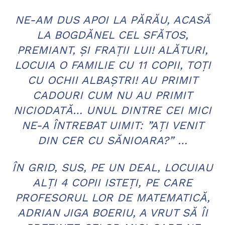
NE-AM DUS APOI LA PĂRĂU, ACASĂ
LA BOGDĂNEL CEL SFĂTOS,
PREMIANT, ŞI FRAŢII LUI! ALĂTURI,
LOCUIA O FAMILIE CU 11 COPII, TOŢI
CU OCHII ALBAŞTRI! AU PRIMIT
CADOURI CUM NU AU PRIMIT
NICIODATĂ… UNUL DINTRE CEI MICI
NE-A ÎNTREBAT UIMIT: ”AŢI VENIT
DIN CER CU SĂNIOARA?” …
ÎN GRID, SUS, PE UN DEAL, LOCUIAU
ALŢI 4 COPII ISTEŢI, PE CARE
PROFESORUL LOR DE MATEMATICĂ,
ADRIAN JIGA BOERIU, A VRUT SĂ ÎI