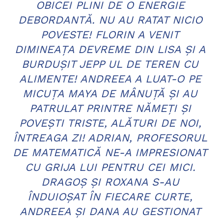
OBICEI PLINI DE O ENERGIE
DEBORDANTĂ. NU AU RATAT NICIO
POVESTE! FLORIN A VENIT
DIMINEAŢA DEVREME DIN LISA ŞI A
BURDUŞIT JEPP UL DE TEREN CU
ALIMENTE! ANDREEA A LUAT-O PE
MICUŢA MAYA DE MÂNUŢĂ ŞI AU
PATRULAT PRINTRE NĂMEŢI ŞI
POVEŞTI TRISTE, ALĂTURI DE NOI,
ÎNTREAGA ZI! ADRIAN, PROFESORUL
DE MATEMATICĂ NE-A IMPRESIONAT
CU GRIJA LUI PENTRU CEI MICI.
DRAGOŞ ŞI ROXANA S-AU
ÎNDUIOŞAT ÎN FIECARE CURTE,
ANDREEA ŞI DANA AU GESTIONAT