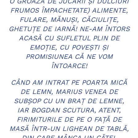
O GROAZĂ DE JUCĂRII ŞI DULCIURI
FRUMOS ÎMPACHETATE) ALIMENTE,
FULARE, MĂNUŞI, CĂCIULIŢE,
GHETUŢE DE IARNĂ! NE-AM ÎNTORS
ACASĂ CU SUFLETUL PLIN DE
EMOŢIE, CU POVEŞTI ŞI
PROMISIUNEA CĂ NE VOM
ÎNTOARCE!
CÂND AM INTRAT PE POARTA MICĂ
DE LEMN, MARIUS VENEA DE
SUBŞOP CU UN BRAŢ DE LEMNE,
IAR BOGDAN SCUTURA, ATENT,
FIRIMITURILE DE PE O FAŢĂ DE
MASĂ ÎNTR-UN LIGHEAN DE TABLĂ,
DIN CARE MÂNCA UN CĂŢEL