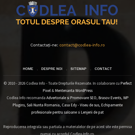
Contactați-ne:
contact@codlea-info.ro
HOME
DESPRE NOI
SITEMAP
CONTACT
© 2010 - 2026 Codlea Info - Toate Drepturile Rezervate. In colaborare cu
Perfect
Pixel
&
Mentenanta WordPress
Codlea Info recomanda
Advertoriale si Promovare SEO
,
Brasov Events
,
WP
Plugins
,
Sali Nunta Romania
,
Casa Edy - Viseu de sus
,
Echipamente
profesionale pentru saloane
si
Lenjerii de pat
Reproducerea integrala sau partiala a materialelor de pe acest site este permisa
numai cu acordul Codlea-Info.ro.