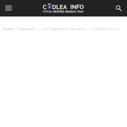
Acasă
Campanii
Țara Făgărașului dăruiește – Poveștile Crăciunului de la margine de sat