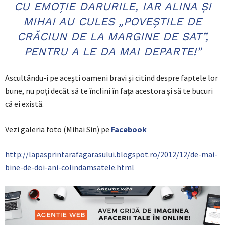
CU EMOŢIE DARURILE, IAR ALINA ŞI
MIHAI AU CULES „POVEŞTILE DE
CRĂCIUN DE LA MARGINE DE SAT”,
PENTRU A LE DA MAI DEPARTE!”
Ascultându-i pe acești oameni bravi și citind despre faptele lor
bune, nu poți decât să te înclini în fața acestora și să te bucuri
că ei există.
Vezi galeria foto (Mihai Sin) pe
Facebook
http://lapasprintarafagarasului.blogspot.ro/2012/12/de-mai-
bine-de-doi-ani-colindamsatele.html