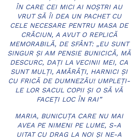
ÎN CARE CEI MICI AI NOŞTRI AU
VRUT SĂ ÎI DEA UN PACHET CU
CELE NECESARE PENTRU MASA DE
CRĂCIUN, A AVUT O REPLICĂ
MEMORABILĂ, DE SFÂNT: „EU SUNT
SINGUR ŞI AM PENSIE BUNICICĂ, MĂ
DESCURC, DAŢI LA VECINII MEI, CA
SUNT MULŢI, AMĂRÂŢI, HARNICI ŞI
CU FRICĂ DE DUMNEZĂU! UMPLEŢI-
LE LOR SACUL COPII ŞI O SĂ VĂ
FACEŢI LOC ÎN RAI”
MARIA, BUNICUŢA CARE NU MAI
AVEA PE NIMENI PE LUME, S-A
UITAT CU DRAG LA NOI ŞI NE-A