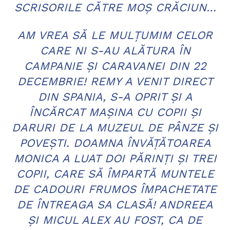
SCRISORILE CĂTRE MOŞ CRĂCIUN…
AM VREA SĂ LE MULŢUMIM CELOR
CARE NI S-AU ALĂTURA ÎN
CAMPANIE ŞI CARAVANEI DIN 22
DECEMBRIE! REMY A VENIT DIRECT
DIN SPANIA, S-A OPRIT ŞI A
ÎNCĂRCAT MAŞINA CU COPII ŞI
DARURI DE LA MUZEUL DE PÂNZE ŞI
POVEŞTI. DOAMNA ÎNVĂŢĂTOAREA
MONICA A LUAT DOI PĂRINŢI ŞI TREI
COPII, CARE SĂ ÎMPARTĂ MUNTELE
DE CADOURI FRUMOS ÎMPACHETATE
DE ÎNTREAGA SA CLASĂ! ANDREEA
ŞI MICUL ALEX AU FOST, CA DE