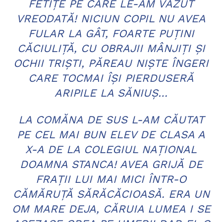
FETIŢE PE CARE LE-AM VĂZUT
VREODATĂ! NICIUN COPIL NU AVEA
FULAR LA GÂT, FOARTE PUŢINI
CĂCIULIŢĂ, CU OBRAJII MÂNJIŢI ŞI
OCHII TRIŞTI, PĂREAU NIŞTE ÎNGERI
CARE TOCMAI ÎŞI PIERDUSERĂ
ARIPILE LA SĂNIUŞ…
LA COMĂNA DE SUS L-AM CĂUTAT
PE CEL MAI BUN ELEV DE CLASA A
X-A DE LA COLEGIUL NAŢIONAL
DOAMNA STANCA! AVEA GRIJĂ DE
FRAŢII LUI MAI MICI ÎNTR-O
CĂMĂRUŢĂ SĂRĂCĂCIOASĂ. ERA UN
OM MARE DEJA, CĂRUIA LUMEA I SE