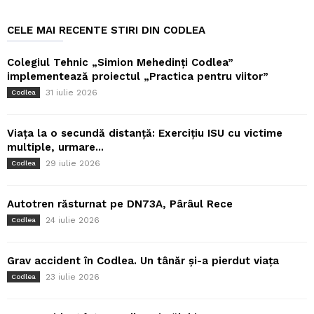
CELE MAI RECENTE STIRI DIN CODLEA
Colegiul Tehnic „Simion Mehedinți Codlea”
implementează proiectul „Practica pentru viitor”
31 iulie 2026
Codlea
Viața la o secundă distanță: Exercițiu ISU cu victime
multiple, urmare...
29 iulie 2026
Codlea
Autotren răsturnat pe DN73A, Pârâul Rece
24 iulie 2026
Codlea
Grav accident în Codlea. Un tânăr și-a pierdut viața
23 iulie 2026
Codlea