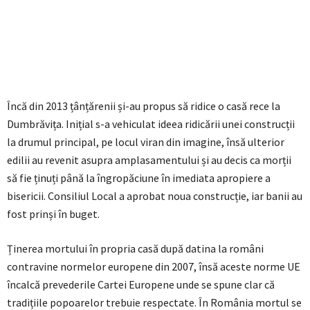
Încă din 2013 țânțărenii și-au propus să ridice o casă rece la
Dumbrăvița. Inițial s-a vehiculat ideea ridicării unei construcții
la drumul principal, pe locul viran din imagine, însă ulterior
edilii au revenit asupra amplasamentului și au decis ca morții
să fie ținuți până la îngropăciune în imediata apropiere a
bisericii. Consiliul Local a aprobat noua construcție, iar banii au
fost prinși în buget.
Ținerea mortului în propria casă după datina la români
contravine normelor europene din 2007, însă aceste norme UE
încalcă prevederile Cartei Europene unde se spune clar că
tradițiile popoarelor trebuie respectate. În România mortul se