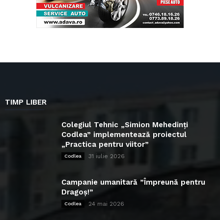
TIMP LIBER
Colegiul Tehnic „Simion Mehedinți
Codlea” implementează proiectul
„Practica pentru viitor”
31 iulie 2026
Codlea
Campanie umanitară ”Împreună pentru
Dragoș!”
24 mai 2026
Codlea