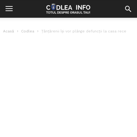
Acasă
Codlea
Țânțărenii își vor plânge defuncții la casa rece