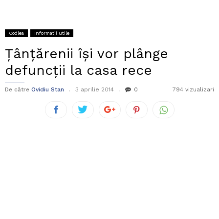
Codlea
Informatii utile
Țânțărenii își vor plânge
defuncții la casa rece
De către
Ovidiu Stan
3 aprilie 2014
0
794 vizualizari