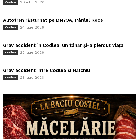
29 iulie 2026
Codlea
Autotren răsturnat pe DN73A, Pârâul Rece
24 iulie 2026
Codlea
Grav accident în Codlea. Un tânăr și-a pierdut viața
23 iulie 2026
Codlea
Grav accident între Codlea și Hălchiu
23 iulie 2026
Codlea