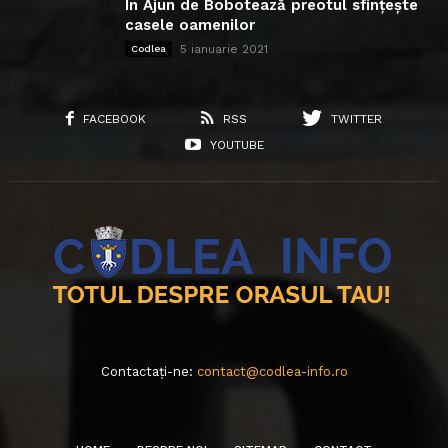
În Ajun de Bobotează preotul sfințește
casele oamenilor
5 ianuarie 2021
Codlea
FACEBOOK
RSS
TWITTER
YOUTUBE
Contactați-ne:
contact@codlea-info.ro