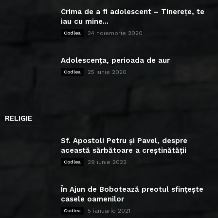
Crima de a fi adolescent – Tinerețe, te
iau cu mine...
24 noiembrie 2020
Codlea
Adolescența, perioada de aur
25 iunie 2020
Codlea
RELIGIE
Sf. Apostoli Petru și Pavel, despre
această sărbătoare a creștinătății
29 iunie 2022
Codlea
În Ajun de Bobotează preotul sfințește
casele oamenilor
5 ianuarie 2021
Codlea