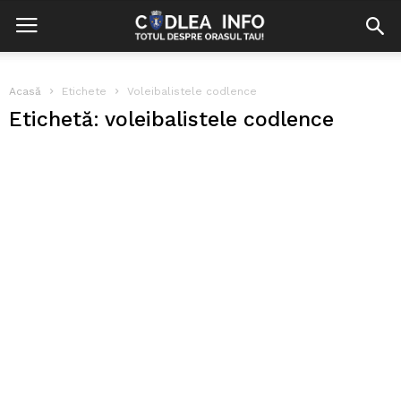
Acasă
Etichete
Voleibalistele codlence
Etichetă: voleibalistele codlence