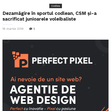
Codlea
Dezamăgire în sportul codlean, CSM și-a
sacrificat junioarele voleibaliste
18 martie 2014
5