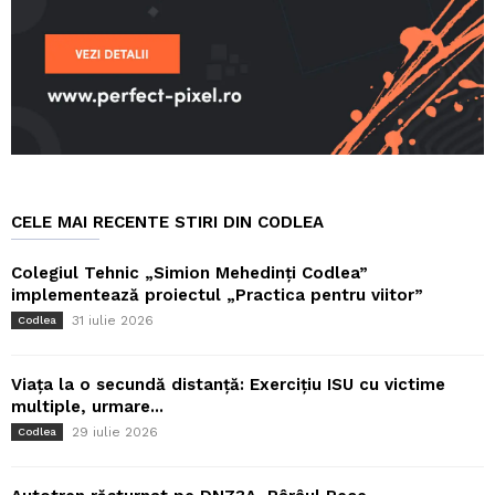
CELE MAI RECENTE STIRI DIN CODLEA
Colegiul Tehnic „Simion Mehedinți Codlea”
implementează proiectul „Practica pentru viitor”
31 iulie 2026
Codlea
Viața la o secundă distanță: Exercițiu ISU cu victime
multiple, urmare...
29 iulie 2026
Codlea