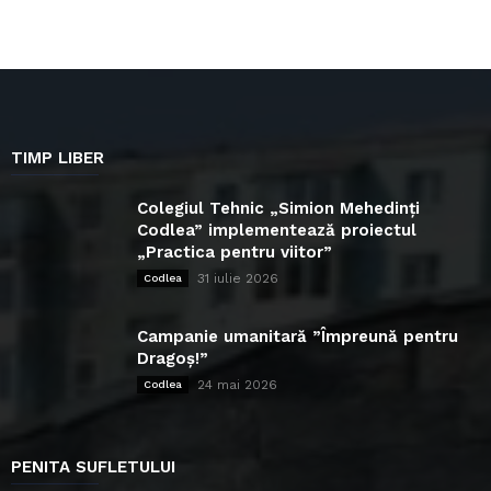
TIMP LIBER
Colegiul Tehnic „Simion Mehedinți
Codlea” implementează proiectul
„Practica pentru viitor”
31 iulie 2026
Codlea
Campanie umanitară ”Împreună pentru
Dragoș!”
24 mai 2026
Codlea
PENITA SUFLETULUI