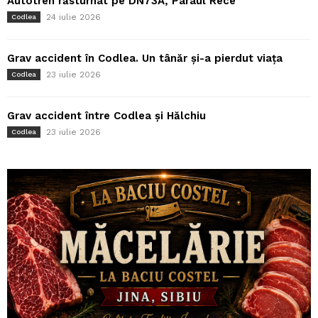
Autotren răsturnat pe DN73A, Pârâul Rece
24 iulie 2026
Codlea
Grav accident în Codlea. Un tânăr și-a pierdut viața
23 iulie 2026
Codlea
Grav accident între Codlea și Hălchiu
23 iulie 2026
Codlea