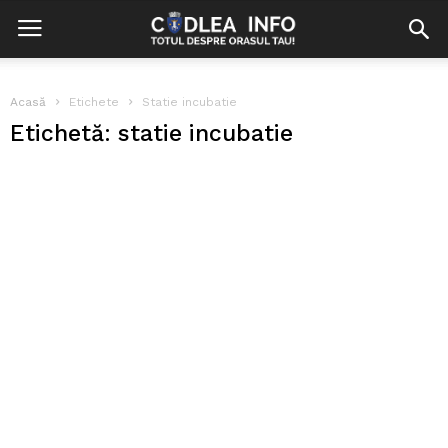
Acasă
Etichete
Statie incubatie
Etichetă: statie incubatie