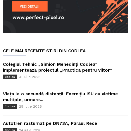
CELE MAI RECENTE STIRI DIN CODLEA
Colegiul Tehnic „Simion Mehedinți Codlea”
implementează proiectul „Practica pentru viitor”
31 iulie 2026
Codlea
Viața la o secundă distanță: Exercițiu ISU cu victime
multiple, urmare...
29 iulie 2026
Codlea
Autotren răsturnat pe DN73A, Pârâul Rece
24 iulie 2026
Codlea