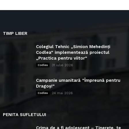
TIMP LIBER
Colegiul Tehnic „Simion Mehedinți
Codlea” implementează proiectul
„Practica pentru viitor”
31 iulie 2026
Codlea
Campanie umanitară ”Împreună pentru
Dragoș!”
24 mai 2026
Codlea
PENITA SUFLETULUI
Crima de a fi adolescent – Tinerețe, te