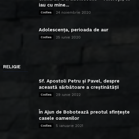
iau cu mine...
24 noiembrie 2020
Codlea
Adolescența, perioada de aur
25 iunie 2020
Codlea
RELIGIE
Sf. Apostoli Petru și Pavel, despre
această sărbătoare a creștinătății
29 iunie 2022
Codlea
În Ajun de Bobotează preotul sfințește
casele oamenilor
5 ianuarie 2021
Codlea