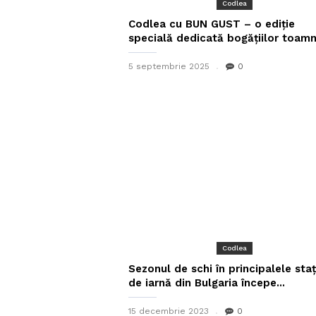
Codlea
Codlea cu BUN GUST – o ediție
specială dedicată bogățiilor toamn
5 septembrie 2025
0
Codlea
Sezonul de schi în principalele staț
de iarnă din Bulgaria începe...
15 decembrie 2023
0