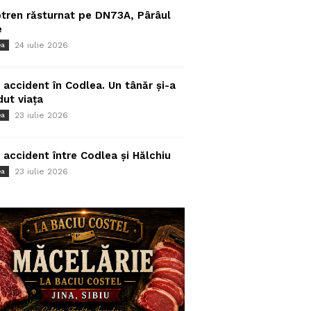
tren răsturnat pe DN73A, Pârâul
e
24 iulie 2026
ea
 accident în Codlea. Un tânăr și-a
dut viața
23 iulie 2026
ea
 accident între Codlea și Hălchiu
23 iulie 2026
ea