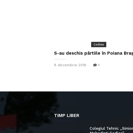
Codlea
S-au deschis pârtiile în Poiana Bra
8 decembrie 2018
1
TIMP LIBER
Colegiul Tehnic „Simio