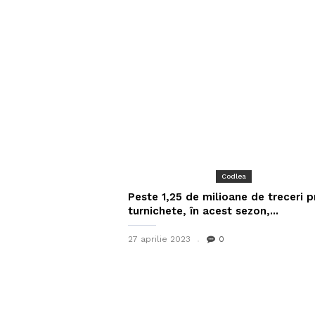
Codlea
Peste 1,25 de milioane de treceri p
turnichete, în acest sezon,...
27 aprilie 2023
0