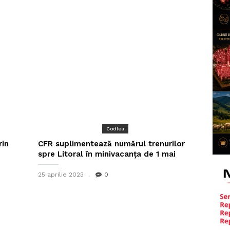
Codlea
rin
CFR suplimentează numărul trenurilor
spre Litoral în minivacanţa de 1 mai
25 aprilie 2023
0