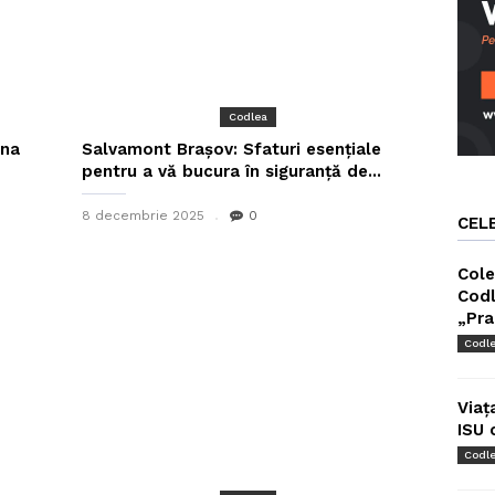
Codlea
ana
Salvamont Braşov: Sfaturi esențiale
pentru a vă bucura în siguranță de...
8 decembrie 2025
0
CEL
Cole
Codl
„Pra
Codl
Viaț
ISU 
Codl