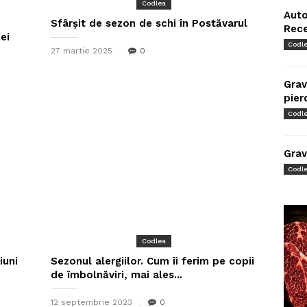
Codlea
Auto
Sfârșit de sezon de schi în Postăvarul
Rec
ei
Codl
27 martie 2025
0
Grav
pier
Codl
Grav
Codl
Codlea
iuni
Sezonul alergiilor. Cum îi ferim pe copii
de îmbolnăviri, mai ales...
12 septembrie 2023
0