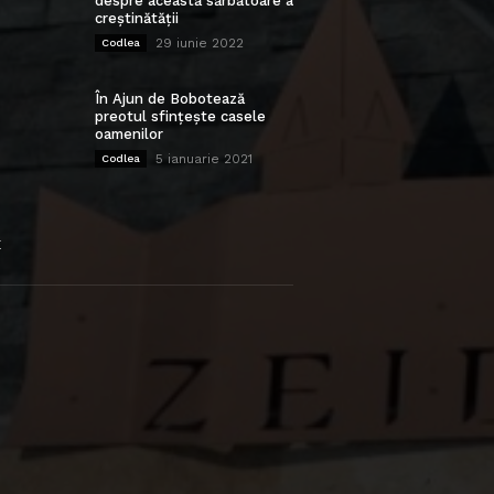
despre această sărbătoare a
creștinătății
29 iunie 2022
Codlea
În Ajun de Bobotează
preotul sfințește casele
oamenilor
5 ianuarie 2021
Codlea
E