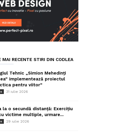
E MAI RECENTE STIRI DIN CODLEA
giul Tehnic „Simion Mehedinți
ea” implementează proiectul
ctica pentru viitor”
31 iulie 2026
ea
a la o secundă distanță: Exercițiu
cu victime multiple, urmare...
29 iulie 2026
ea