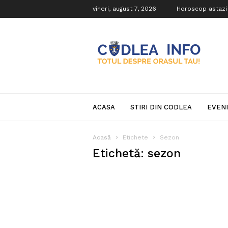
vineri, august 7, 2026
Horoscop astazi
Codlea
Info
ACASA
STIRI DIN CODLEA
EVEN
Acasă
Etichete
Sezon
Etichetă: sezon