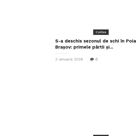
Codlea
S-a deschis sezonul de schi în Poi
Brașov: primele pârtii și...
2 ianuarie 2026
0