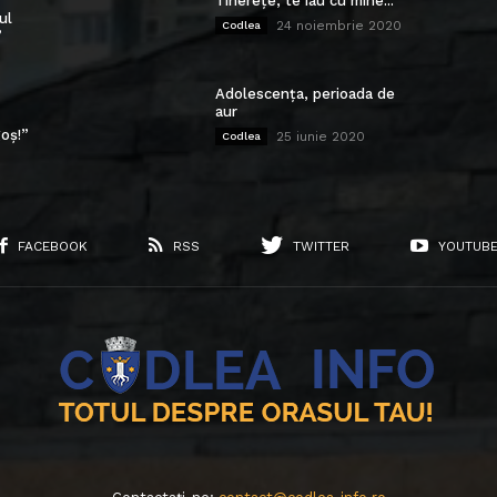
Tinerețe, te iau cu mine...
ul
24 noiembrie 2020
Codlea
”
Adolescența, perioada de
aur
oș!”
25 iunie 2020
Codlea
FACEBOOK
RSS
TWITTER
YOUTUB