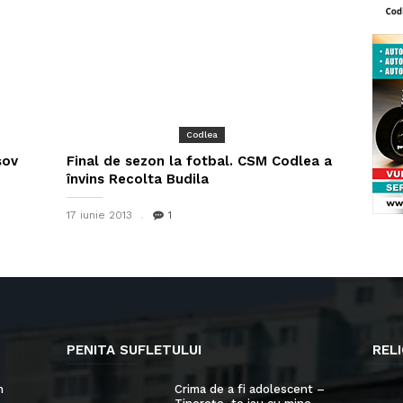
Codlea
șov
Final de sezon la fotbal. CSM Codlea a
învins Recolta Budila
17 iunie 2013
1
PENITA SUFLETULUI
RELI
n
Crima de a fi adolescent –