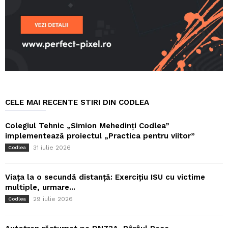
CELE MAI RECENTE STIRI DIN CODLEA
Colegiul Tehnic „Simion Mehedinți Codlea”
implementează proiectul „Practica pentru viitor”
31 iulie 2026
Codlea
Viața la o secundă distanță: Exercițiu ISU cu victime
multiple, urmare...
29 iulie 2026
Codlea