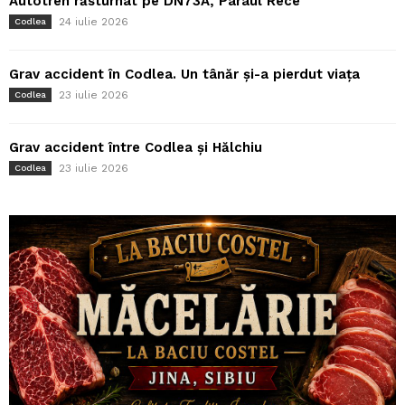
Autotren răsturnat pe DN73A, Pârâul Rece
24 iulie 2026
Codlea
Grav accident în Codlea. Un tânăr și-a pierdut viața
23 iulie 2026
Codlea
Grav accident între Codlea și Hălchiu
23 iulie 2026
Codlea