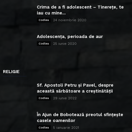
Crima de a fi adolescent – Tinerețe, te
iau cu mine...
24 noiembrie 2020
Codlea
Adolescența, perioada de aur
25 iunie 2020
Codlea
RELIGIE
Sf. Apostoli Petru și Pavel, despre
această sărbătoare a creștinătății
29 iunie 2022
Codlea
În Ajun de Bobotează preotul sfințește
casele oamenilor
5 ianuarie 2021
Codlea