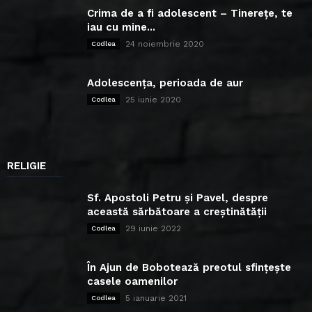
Crima de a fi adolescent – Tinerețe, te
iau cu mine...
24 noiembrie 2020
Codlea
Adolescența, perioada de aur
25 iunie 2020
Codlea
RELIGIE
Sf. Apostoli Petru și Pavel, despre
această sărbătoare a creștinătății
29 iunie 2022
Codlea
În Ajun de Bobotează preotul sfințește
casele oamenilor
5 ianuarie 2021
Codlea