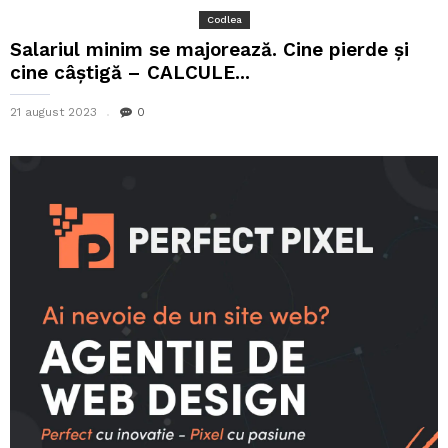
Codlea
Salariul minim se majorează. Cine pierde și
cine câștigă – CALCULE...
21 august 2023
0