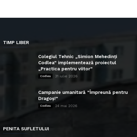
TIMP LIBER
Colegiul Tehnic „Simion Mehedinți
Codlea” implementează proiectul
„Practica pentru viitor”
31 iulie 2026
Codlea
Campanie umanitară ”Împreună pentru
Dragoș!”
24 mai 2026
Codlea
PENITA SUFLETULUI