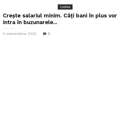
Codlea
Crește salariul minim. Câți bani în plus vor
intra în buzunarele...
5 septembrie 2023
0