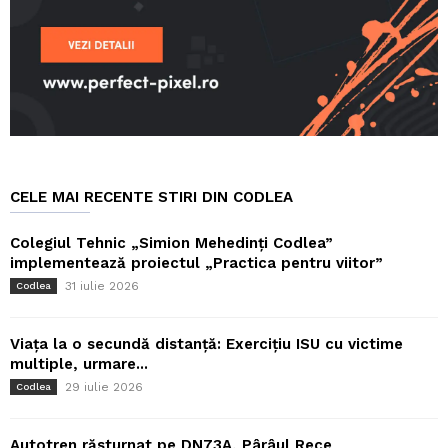
CELE MAI RECENTE STIRI DIN CODLEA
Colegiul Tehnic „Simion Mehedinți Codlea”
implementează proiectul „Practica pentru viitor”
31 iulie 2026
Codlea
Viața la o secundă distanță: Exercițiu ISU cu victime
multiple, urmare...
29 iulie 2026
Codlea
Autotren răsturnat pe DN73A, Pârâul Rece