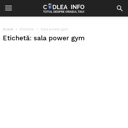
Acasă
Etichete
Sala power gym
Etichetă: sala power gym