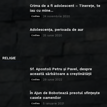
Crima de a fi adolescent – Tinerețe, te
iau cu mine...
24 noiembrie 2020
Codlea
Adolescența, perioada de aur
25 iunie 2020
Codlea
RELIGIE
Sf. Apostoli Petru și Pavel, despre
această sărbătoare a creștinătății
29 iunie 2022
Codlea
În Ajun de Bobotează preotul sfințește
casele oamenilor
5 ianuarie 2021
Codlea