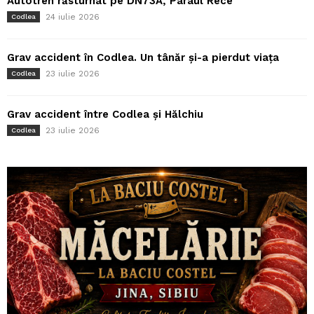
Autotren răsturnat pe DN73A, Pârâul Rece
24 iulie 2026
Codlea
Grav accident în Codlea. Un tânăr și-a pierdut viața
23 iulie 2026
Codlea
Grav accident între Codlea și Hălchiu
23 iulie 2026
Codlea