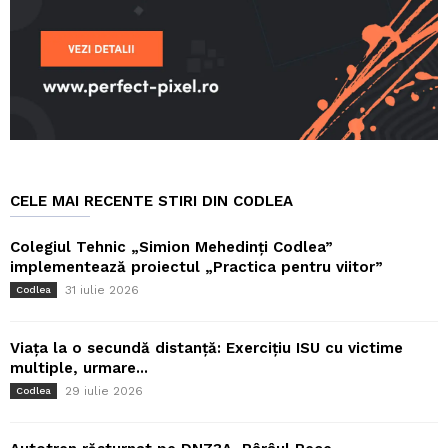
CELE MAI RECENTE STIRI DIN CODLEA
Colegiul Tehnic „Simion Mehedinți Codlea”
implementează proiectul „Practica pentru viitor”
31 iulie 2026
Codlea
Viața la o secundă distanță: Exercițiu ISU cu victime
multiple, urmare...
29 iulie 2026
Codlea