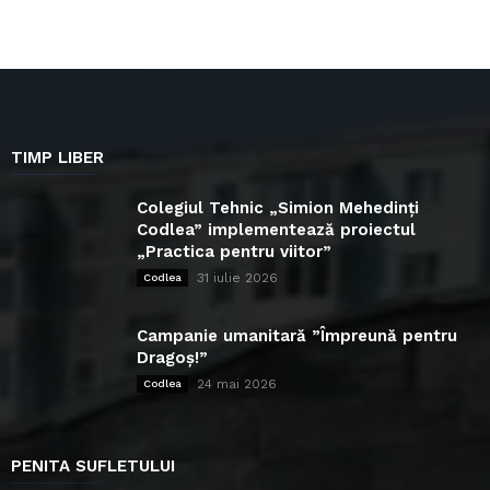
TIMP LIBER
Colegiul Tehnic „Simion Mehedinți
Codlea” implementează proiectul
„Practica pentru viitor”
31 iulie 2026
Codlea
Campanie umanitară ”Împreună pentru
Dragoș!”
24 mai 2026
Codlea
PENITA SUFLETULUI