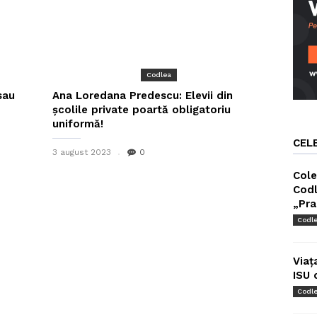
Codlea
sau
Ana Loredana Predescu: Elevii din
școlile private poartă obligatoriu
uniformă!
CEL
3 august 2023
0
Cole
Codl
„Pra
Codl
Viaț
ISU 
Codl