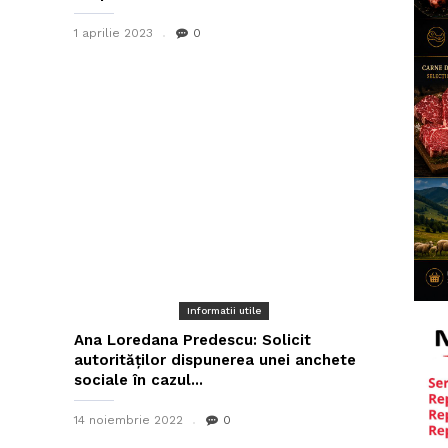
1 aprilie 2023
0
Informatii utile
Ana Loredana Predescu: Solicit
autorităților dispunerea unei anchete
sociale în cazul...
14 noiembrie 2022
0