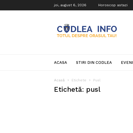
joi, august 6, 2026
Horoscop astazi
Codlea
Info
ACASA
STIRI DIN CODLEA
EVEN
Acasă
Etichete
Pusl
Etichetă: pusl