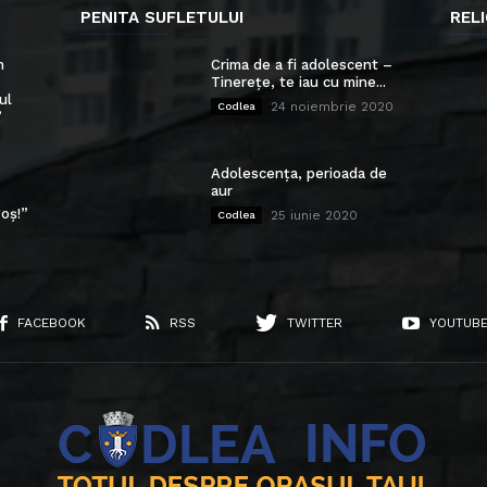
PENITA SUFLETULUI
RELI
n
Crima de a fi adolescent –
Tinerețe, te iau cu mine...
ul
24 noiembrie 2020
Codlea
”
Adolescența, perioada de
aur
oș!”
25 iunie 2020
Codlea
FACEBOOK
RSS
TWITTER
YOUTUB