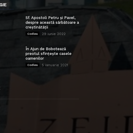
GIE
Sf. Apostoli Petru și Pavel,
despre această sărbătoare a
creștinătății
29 iunie 2022
Codlea
În Ajun de Bobotează
preotul sfințește casele
oamenilor
5 ianuarie 2021
Codlea
E