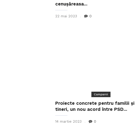
cenușăreasa...
22 mai 2023
0
Campanii
Proiecte concrete pentru familii și
tineri, un nou acord între PSD...
14 martie 2023
0