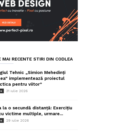
E MAI RECENTE STIRI DIN CODLEA
giul Tehnic „Simion Mehedinți
ea” implementează proiectul
ctica pentru viitor”
31 iulie 2026
ea
a la o secundă distanță: Exercițiu
cu victime multiple, urmare...
29 iulie 2026
ea