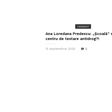
Campanii
Ana Loredana Predescu: „Școală” 
centru de testare antidrog?!
13 septembrie 2023
0