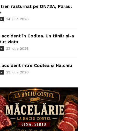
tren răsturnat pe DN73A, Pârâul
e
24 iulie 2026
ea
 accident în Codlea. Un tânăr și-a
dut viața
23 iulie 2026
ea
 accident între Codlea și Hălchiu
23 iulie 2026
ea