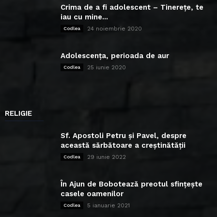
Crima de a fi adolescent – Tinerețe, te
iau cu mine...
24 noiembrie 2020
Codlea
Adolescența, perioada de aur
25 iunie 2020
Codlea
RELIGIE
Sf. Apostoli Petru și Pavel, despre
această sărbătoare a creștinătății
29 iunie 2022
Codlea
În Ajun de Bobotează preotul sfințește
casele oamenilor
5 ianuarie 2021
Codlea