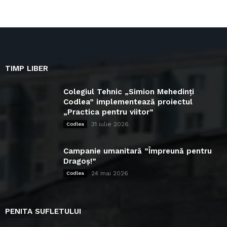
TIMP LIBER
Colegiul Tehnic „Simion Mehedinți
Codlea” implementează proiectul
„Practica pentru viitor”
31 iulie 2026
Codlea
Campanie umanitară ”Împreună pentru
Dragoș!”
24 mai 2026
Codlea
PENITA SUFLETULUI