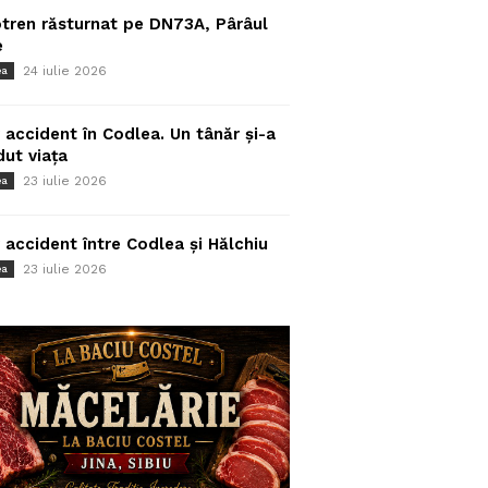
tren răsturnat pe DN73A, Pârâul
e
24 iulie 2026
ea
 accident în Codlea. Un tânăr și-a
dut viața
23 iulie 2026
ea
 accident între Codlea și Hălchiu
23 iulie 2026
ea