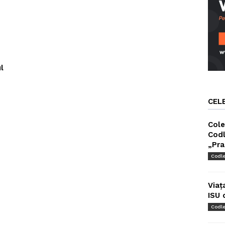
l
CEL
Cole
Codl
„Pra
Codl
Viaț
ISU 
Codl