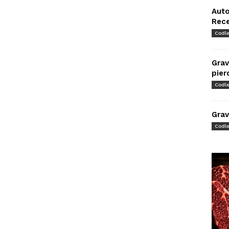
Auto
Rec
Codl
Grav
pier
Codl
Grav
Codl