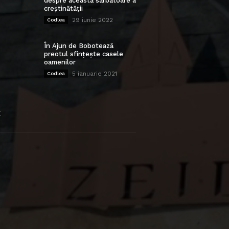
despre această sărbătoare a
creștinătății
29 iunie 2022
Codlea
În Ajun de Bobotează
preotul sfințește casele
oamenilor
5 ianuarie 2021
Codlea
E