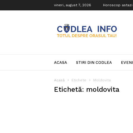
vineri, august 7, 2026
Horoscop astazi
Codlea
Info
ACASA
STIRI DIN CODLEA
EVEN
Acasă
Etichete
Moldovita
Etichetă: moldovita