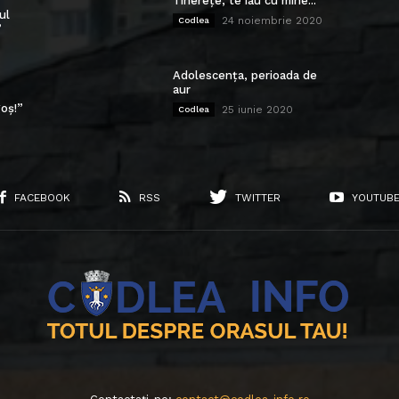
Tinerețe, te iau cu mine...
ul
24 noiembrie 2020
Codlea
”
Adolescența, perioada de
aur
oș!”
25 iunie 2020
Codlea
FACEBOOK
RSS
TWITTER
YOUTUB