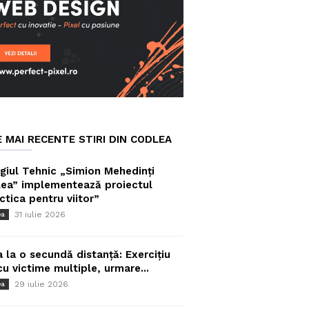
E MAI RECENTE STIRI DIN CODLEA
giul Tehnic „Simion Mehedinți
ea” implementează proiectul
ctica pentru viitor”
31 iulie 2026
ea
a la o secundă distanță: Exercițiu
cu victime multiple, urmare...
29 iulie 2026
ea