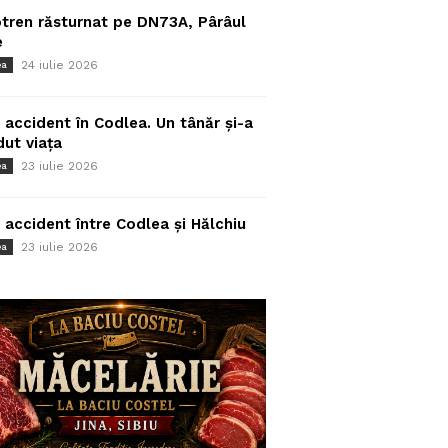
tren răsturnat pe DN73A, Pârâul
e
24 iulie 2026
ea
 accident în Codlea. Un tânăr și-a
dut viața
23 iulie 2026
ea
 accident între Codlea și Hălchiu
23 iulie 2026
ea