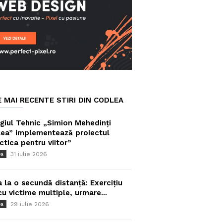
E MAI RECENTE STIRI DIN CODLEA
giul Tehnic „Simion Mehedinți
ea” implementează proiectul
ctica pentru viitor”
31 iulie 2026
ea
a la o secundă distanță: Exercițiu
cu victime multiple, urmare...
29 iulie 2026
ea