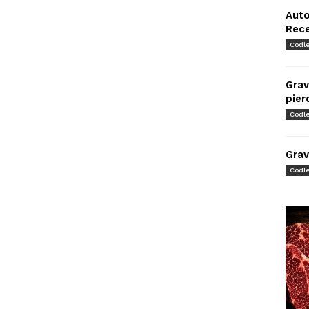
Auto
Rec
Codl
Grav
pier
Codl
Grav
Codl