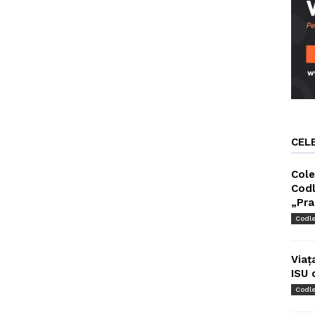
CEL
Cole
Codl
„Pra
Codl
Viaț
ISU 
Codl