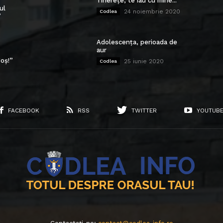
Tinerețe, te iau cu mine...
ul
24 noiembrie 2020
Codlea
”
Adolescența, perioada de
aur
oș!”
25 iunie 2020
Codlea
FACEBOOK
RSS
TWITTER
YOUTUB