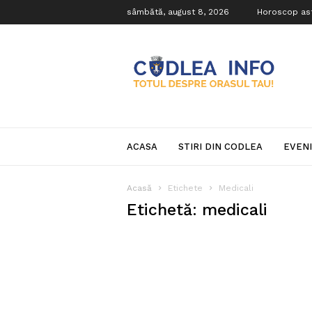
sâmbătă, august 8, 2026
Horoscop as
Codlea
Info
ACASA
STIRI DIN CODLEA
EVEN
Acasă
Etichete
Medicali
Etichetă: medicali