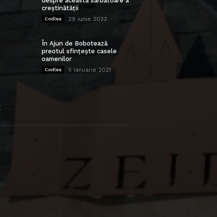
despre această sărbătoare a
creștinătății
29 iunie 2022
Codlea
În Ajun de Bobotează
preotul sfințește casele
oamenilor
5 ianuarie 2021
Codlea
E