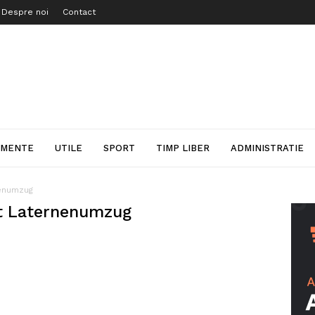
Despre noi
Contact
IMENTE
UTILE
SPORT
TIMP LIBER
ADMINISTRATIE
nenumzug
it Laternenumzug