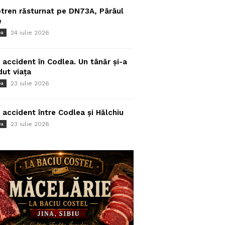
tren răsturnat pe DN73A, Pârâul
e
24 iulie 2026
ea
 accident în Codlea. Un tânăr și-a
dut viața
23 iulie 2026
ea
 accident între Codlea și Hălchiu
23 iulie 2026
ea