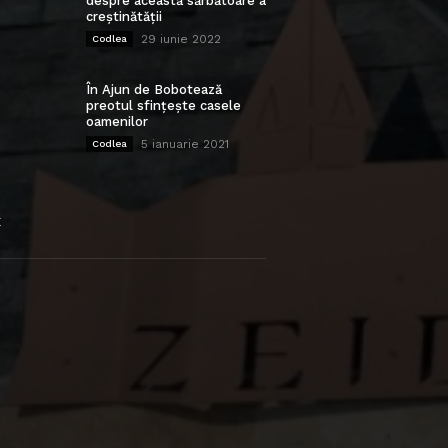
despre această sărbătoare a
creștinătății
29 iunie 2022
Codlea
În Ajun de Bobotează
preotul sfințește casele
oamenilor
5 ianuarie 2021
Codlea
E