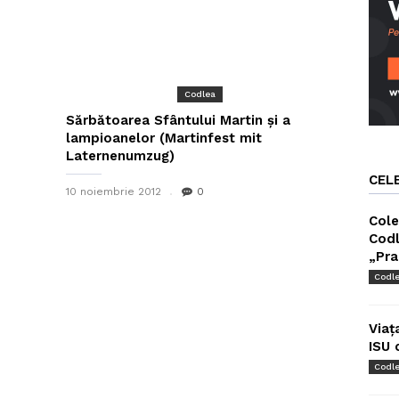
Codlea
Sărbătoarea Sfântului Martin și a
lampioanelor (Martinfest mit
Laternenumzug)
CEL
10 noiembrie 2012
0
Cole
Codl
„Pra
Codl
Viaț
ISU 
Codl