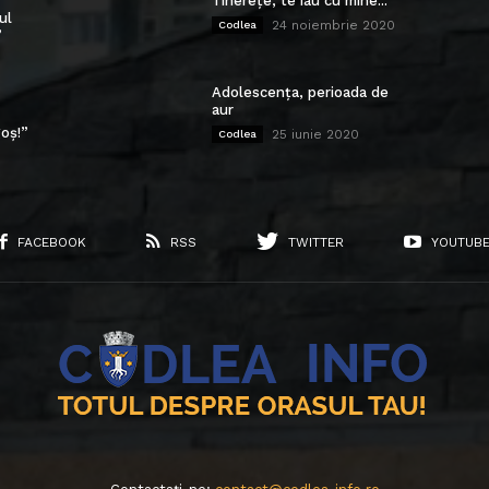
Tinerețe, te iau cu mine...
ul
24 noiembrie 2020
Codlea
”
Adolescența, perioada de
aur
oș!”
25 iunie 2020
Codlea
FACEBOOK
RSS
TWITTER
YOUTUB