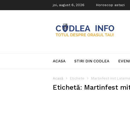
joi, august 6, 2026
Horoscop astazi
Codlea
Info
ACASA
STIRI DIN CODLEA
EVEN
Acasă
Etichete
Martinfest mit Later
Etichetă: Martinfest m