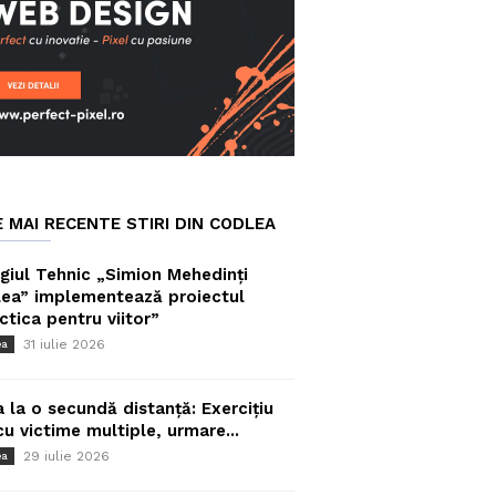
E MAI RECENTE STIRI DIN CODLEA
giul Tehnic „Simion Mehedinți
ea” implementează proiectul
ctica pentru viitor”
31 iulie 2026
ea
a la o secundă distanță: Exercițiu
cu victime multiple, urmare...
29 iulie 2026
ea