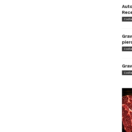
Auto
Rec
Codl
Grav
pier
Codl
Grav
Codl