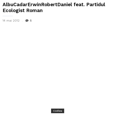
AlbuCadarErwinRobertDaniel feat. Partidul
Ecologist Roman
14 mai 2012
8
Codlea