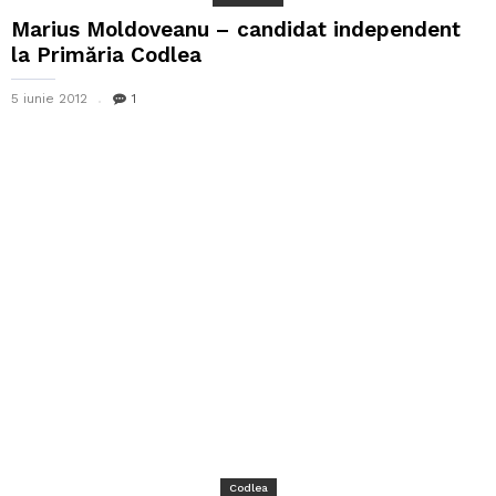
Marius Moldoveanu – candidat independent
la Primăria Codlea
5 iunie 2012
1
Codlea