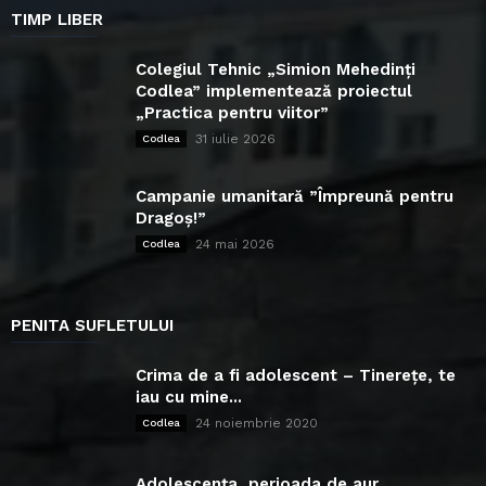
TIMP LIBER
Colegiul Tehnic „Simion Mehedinți
Codlea” implementează proiectul
„Practica pentru viitor”
31 iulie 2026
Codlea
Campanie umanitară ”Împreună pentru
Dragoș!”
24 mai 2026
Codlea
PENITA SUFLETULUI
Crima de a fi adolescent – Tinerețe, te
iau cu mine...
24 noiembrie 2020
Codlea
Adolescența, perioada de aur