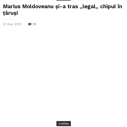
Marius Moldoveanu şi-a tras ,,legal,, chipul în
ţăruşi
21 mai 2012
10
Codlea