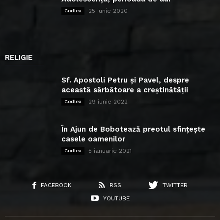
25 iunie 2020
Codlea
RELIGIE
Sf. Apostoli Petru și Pavel, despre
această sărbătoare a creștinătății
29 iunie 2022
Codlea
În Ajun de Bobotează preotul sfințește
casele oamenilor
5 ianuarie 2021
Codlea
FACEBOOK
RSS
TWITTER
YOUTUBE