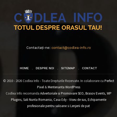
Contactați-ne:
contact@codlea-info.ro
HOME
DESPRE NOI
SITEMAP
CONTACT
© 2010 - 2026 Codlea Info - Toate Drepturile Rezervate. In colaborare cu
Perfect
Pixel
&
Mentenanta WordPress
Codlea Info recomanda
Advertoriale si Promovare SEO
,
Brasov Events
,
WP
Plugins
,
Sali Nunta Romania
,
Casa Edy - Viseu de sus
,
Echipamente
profesionale pentru saloane
si
Lenjerii de pat