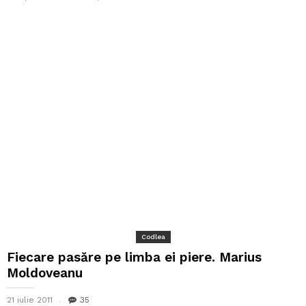
Codlea
Fiecare pasăre pe limba ei piere. Marius
Moldoveanu
21 iulie 2011
35