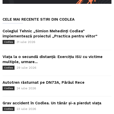
CELE MAI RECENTE STIRI DIN CODLEA
Colegiul Tehnic „Simion Mehedinți Codlea”
implementează proiectul „Practica pentru viitor”
31 iulie 2026
Codlea
Viața la o secundă distanță: Exercițiu ISU cu victime
multiple, urmare...
29 iulie 2026
Codlea
Autotren răsturnat pe DN73A, Pârâul Rece
24 iulie 2026
Codlea
Grav accident în Codlea. Un tânăr și-a pierdut viața
23 iulie 2026
Codlea