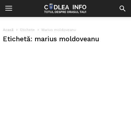
Acasă
Etichete
Marius moldoveanu
Etichetă: marius moldoveanu