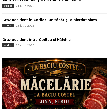
Autotren răsturnat pe DN73A, Pârâul Rece
24 iulie 2026
Codlea
Grav accident în Codlea. Un tânăr și-a pierdut viața
23 iulie 2026
Codlea
Grav accident între Codlea și Hălchiu
23 iulie 2026
Codlea