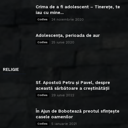
Crima de a fi adolescent – Tinerețe, te
iau cu mine...
24 noiembrie 2020
Codlea
Adolescența, perioada de aur
25 iunie 2020
Codlea
RELIGIE
Sf. Apostoli Petru și Pavel, despre
această sărbătoare a creștinătății
29 iunie 2022
Codlea
În Ajun de Bobotează preotul sfințește
casele oamenilor
5 ianuarie 2021
Codlea