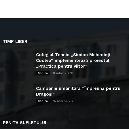
TIMP LIBER
Colegiul Tehnic „Simion Mehedinți
Codlea” implementează proiectul
„Practica pentru viitor”
31 iulie 2026
Codlea
Campanie umanitară ”Împreună pentru
Dragoș!”
24 mai 2026
Codlea
PENITA SUFLETULUI