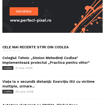
CELE MAI RECENTE STIRI DIN CODLEA
Colegiul Tehnic „Simion Mehedinți Codlea”
implementează proiectul „Practica pentru viitor”
31 iulie 2026
Codlea
Viața la o secundă distanță: Exercițiu ISU cu victime
multiple, urmare...
29 iulie 2026
Codlea