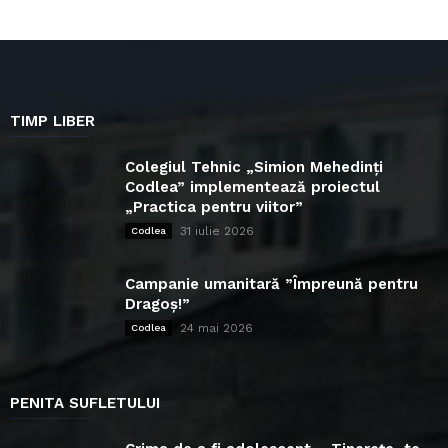
TIMP LIBER
Colegiul Tehnic „Simion Mehedinți
Codlea” implementează proiectul
„Practica pentru viitor”
31 iulie 2026
Codlea
Campanie umanitară ”Împreună pentru
Dragoș!”
24 mai 2026
Codlea
PENITA SUFLETULUI