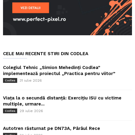
CELE MAI RECENTE STIRI DIN CODLEA
Colegiul Tehnic „Simion Mehedinți Codlea”
implementează proiectul „Practica pentru viitor”
31 iulie 2026
Codlea
Viața la o secundă distanță: Exercițiu ISU cu victime
multiple, urmare...
29 iulie 2026
Codlea
Autotren răsturnat pe DN73A, Pârâul Rece