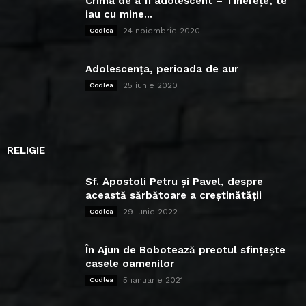
Crima de a fi adolescent – Tinerețe, te
iau cu mine...
24 noiembrie 2020
Codlea
Adolescența, perioada de aur
25 iunie 2020
Codlea
RELIGIE
Sf. Apostoli Petru și Pavel, despre
această sărbătoare a creștinătății
29 iunie 2022
Codlea
În Ajun de Bobotează preotul sfințește
casele oamenilor
5 ianuarie 2021
Codlea